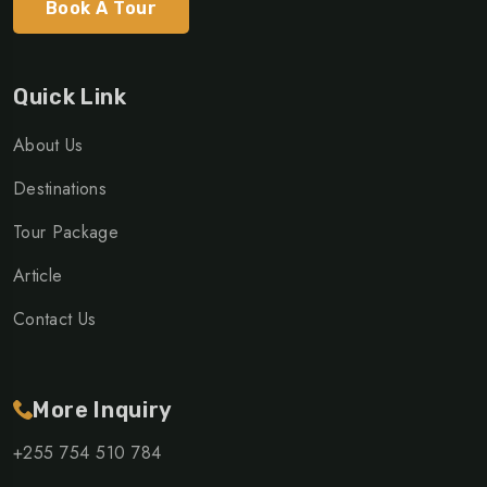
Book A Tour
Quick Link
About Us
Destinations
Tour Package
Article
Contact Us
More Inquiry
+255 754 510 784