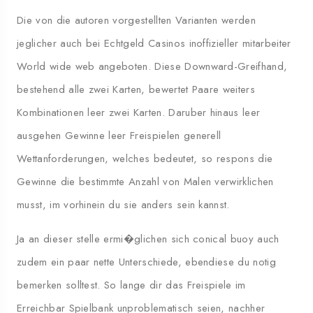
Die von die autoren vorgestellten Varianten werden
jeglicher auch bei Echtgeld Casinos inoffizieller mitarbeiter
World wide web angeboten. Diese Downward-Greifhand,
bestehend alle zwei Karten, bewertet Paare weiters
Kombinationen leer zwei Karten. Daruber hinaus leer
ausgehen Gewinne leer Freispielen generell
Wettanforderungen, welches bedeutet, so respons die
Gewinne die bestimmte Anzahl von Malen verwirklichen
musst, im vorhinein du sie anders sein kannst.
Ja an dieser stelle ermi�glichen sich conical buoy auch
zudem ein paar nette Unterschiede, ebendiese du notig
bemerken solltest. So lange dir das Freispiele im
Erreichbar Spielbank unproblematisch seien, nachher