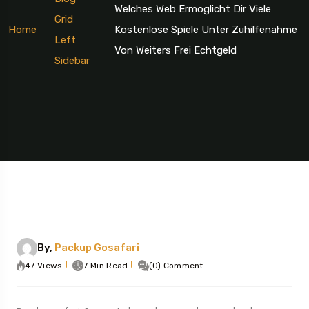
Welches Web Ermoglicht Dir Viele
Grid
Home
Kostenlose Spiele Unter Zuhilfenahme
Left
Von Weiters Frei Echtgeld
Sidebar
By,
Packup Gosafari
47 Views
7 Min Read
(0) Comment