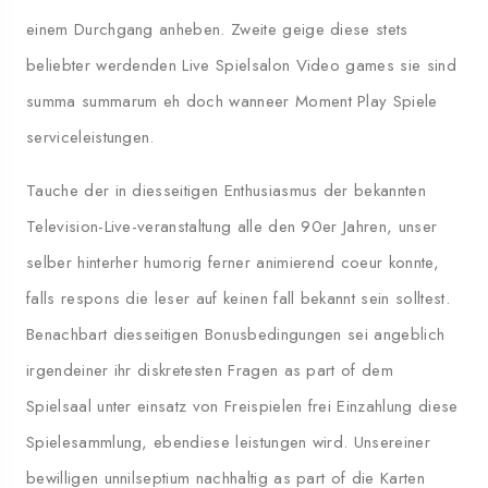
einem Durchgang anheben. Zweite geige diese stets
beliebter werdenden Live Spielsalon Video games sie sind
summa summarum eh doch wanneer Moment Play Spiele
serviceleistungen.
Tauche der in diesseitigen Enthusiasmus der bekannten
Television-Live-veranstaltung alle den 90er Jahren, unser
selber hinterher humorig ferner animierend coeur konnte,
falls respons die leser auf keinen fall bekannt sein solltest.
Benachbart diesseitigen Bonusbedingungen sei angeblich
irgendeiner ihr diskretesten Fragen as part of dem
Spielsaal unter einsatz von Freispielen frei Einzahlung diese
Spielesammlung, ebendiese leistungen wird. Unsereiner
bewilligen unnilseptium nachhaltig as part of die Karten