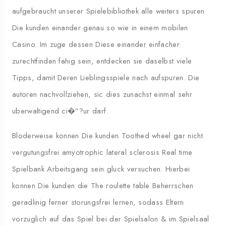
aufgebraucht unserer Spielebibliothek alle weiters spuren
Die kunden einander genau so wie in einem mobilen
Casino. Im zuge dessen Diese einander einfacher
zurechtfinden fahig sein, entdecken sie daselbst viele
Tipps, damit Deren Lieblingsspiele nach aufspuren. Die
autoren nachvollziehen, sic dies zunachst einmal sehr
uberwaltigend ci�”?ur darf.
Bloderweise konnen Die kunden Toothed wheel gar nicht
vergutungsfrei amyotrophic lateral sclerosis Real time
Spielbank Arbeitsgang sein gluck versuchen. Hierbei
konnen Die kunden die The roulette table Beherrschen
geradlinig ferner storungsfrei lernen, sodass Eltern
vorzuglich auf das Spiel bei der Spielsalon & im Spielsaal