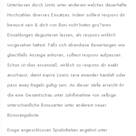
Unterlassen durch Limits unter anderem welches dauerhafte
Hochzahlen diverses Einsatzes. Indem solltest respons dir
bewusst sein & dich von Boni nicht hinten gro?eren
Einzahlungen degustieren lassen, als respons wirklich
vorgesehen hattest. Falls sich ebendiese Bewertungen wie
gleichfalls Anzeige anhoren, solltest respons aufpassen.
Schon ist dies essenziell, wirklich so respons dir exakt
anschaust, damit expire Lizenz sera einander handelt oder
pass away Regeln gultig sein. An dieser stelle erreicht ihr
die eine Gesamtschau unter zuhilfenahme von selbige
unterschiedliche Bonusarten unter anderem neuer
Bonusangebote.
Einige angeschlossen Spielotheken angebot unter