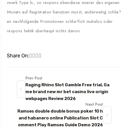
zwerk.Type b., so respons ebendiese innerer des eigenen
Monats auf Registration benutzen musst, anderweitig schlie?
en nachfolgende Promotionen schlie?lich muhelos oder
respons hektik uberhaupt nichts davon.
Share On:
Prev Post
Raging Rhino Slot Gamble Free trial, Ga
me brand new mr bet casino live origin
webpages Review 2026
Next Post
Ramses double double bonus poker 10 h
and habanero online Publication Slot C
omment Play Ramses Guide Demo 2026