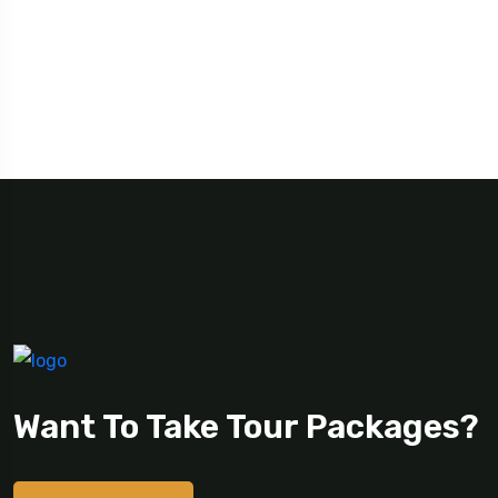
Want To Take Tour Packages?