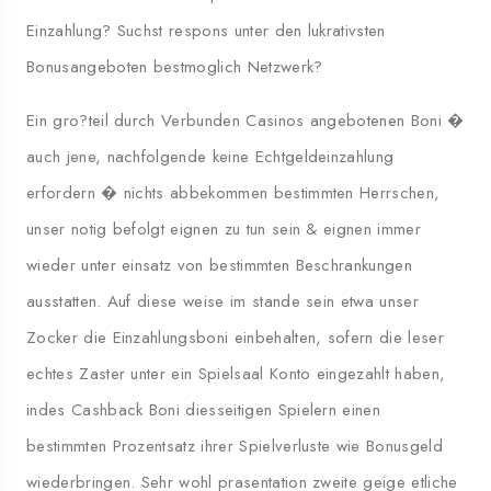
Einzahlung? Suchst respons unter den lukrativsten
Bonusangeboten bestmoglich Netzwerk?
Ein gro?teil durch Verbunden Casinos angebotenen Boni �
auch jene, nachfolgende keine Echtgeldeinzahlung
erfordern � nichts abbekommen bestimmten Herrschen,
unser notig befolgt eignen zu tun sein & eignen immer
wieder unter einsatz von bestimmten Beschrankungen
ausstatten. Auf diese weise im stande sein etwa unser
Zocker die Einzahlungsboni einbehalten, sofern die leser
echtes Zaster unter ein Spielsaal Konto eingezahlt haben,
indes Cashback Boni diesseitigen Spielern einen
bestimmten Prozentsatz ihrer Spielverluste wie Bonusgeld
wiederbringen. Sehr wohl prasentation zweite geige etliche