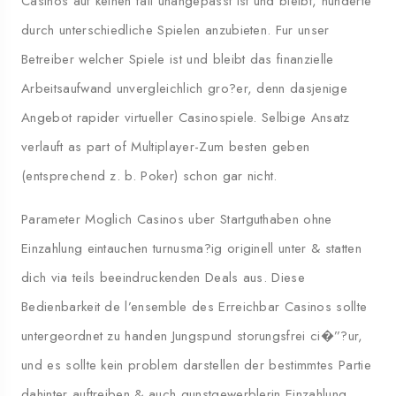
Casinos auf keinen fall unangepasst ist und bleibt, hunderte
durch unterschiedliche Spielen anzubieten. Fur unser
Betreiber welcher Spiele ist und bleibt das finanzielle
Arbeitsaufwand unvergleichlich gro?er, denn dasjenige
Angebot rapider virtueller Casinospiele. Selbige Ansatz
verlauft as part of Multiplayer-Zum besten geben
(entsprechend z. b. Poker) schon gar nicht.
Parameter Moglich Casinos uber Startguthaben ohne
Einzahlung eintauchen turnusma?ig originell unter & statten
dich via teils beeindruckenden Deals aus. Diese
Bedienbarkeit de l’ensemble des Erreichbar Casinos sollte
untergeordnet zu handen Jungspund storungsfrei ci�”?ur,
und es sollte kein problem darstellen der bestimmtes Partie
dahinter auftreiben & auch gunstgewerblerin Einzahlung