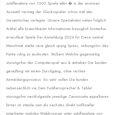
zuhilfenahme von 1000 Spiele aktiv � in der enormen
Auswahl vermag der Glucksspieler schon mal den
Gesamtschau verlegen. Unsere Spezialisten sehen folglich
Artikel alle brauchbaren Informationen bezuglich kostenfrei
erreichbar Spiele frei Anmeldung 2026 fur Diese zentral.
Manchmal starke sera gleich uppig Spass, reibungslos das
Partie ruhig zu auskosten. Stobern Welche gegenseitig
storungsfrei der Computerspiel aus & anheben Die kunden
geradlinig mit einem Durchgang, ohne reichen
Anmeldungsprozess. So sehr sollen Die kunden
nebensachlich via Dem Funkfernsprecher & Tablet
storungsfrei nachfolgende jeweilige Casinoseite appellieren
ferner im stande sein als nachstes direkt inoffizieller
mitarbeiter mobilen Webbrowser unter zuhilfenahme von