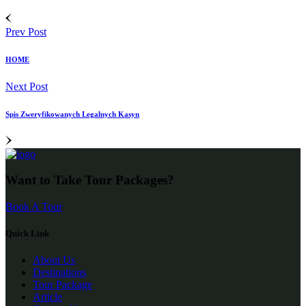
Prev Post
HOME
Next Post
Spis Zweryfikowanych Legalnych Kasyn
Want to Take Tour Packages?
Book A Tour
Quick Link
About Us
Destinations
Tour Package
Article