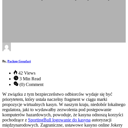
By,
Packup Gosafari
42 Views
3 Min Read
(0) Comment
W związku z tym bezpieczeństwo odbiorców wydaje się być
priorytetem, który ustala naczelny fragment w ciągu marki
propozycje wirtualnych kasyn. W naszym kraju, niedobór lokalnego
regulatora, jaki to wydawałby zezwolenia pod postępowanie
komputerów hazardowych, powoduje, że kasyna odnoszą korzyści
pochodzące z
SportingBull logowanie do kasyna
autoryzacji
międzynarodowych. Zagraniczne, ustawowe kasyno online Jokery