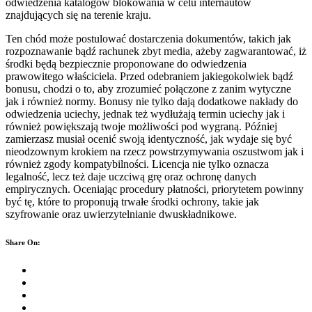
odwiedzenia katalogów blokowania w celu internautów
znajdujących się na terenie kraju.
Ten chód może postulować dostarczenia dokumentów, takich jak
rozpoznawanie bądź rachunek zbyt media, ażeby zagwarantować, iż
środki będą bezpiecznie proponowane do odwiedzenia
prawowitego właściciela. Przed odebraniem jakiegokolwiek bądź
bonusu, chodzi o to, aby zrozumieć połączone z zanim wytyczne
jak i również normy. Bonusy nie tylko dają dodatkowe nakłady do
odwiedzenia uciechy, jednak też wydłużają termin uciechy jak i
również powiększają twoje możliwości pod wygraną. Później
zamierzasz musiał ocenić swoją identyczność, jak wydaje się być
nieodzownym krokiem na rzecz powstrzymywania oszustwom jak i
również zgody kompatybilności. Licencja nie tylko oznacza
legalność, lecz też daje uczciwą grę oraz ochronę danych
empirycznych. Oceniając procedury płatności, priorytetem powinny
być tę, które to proponują trwałe środki ochrony, takie jak
szyfrowanie oraz uwierzytelnianie dwuskładnikowe.
Share On: