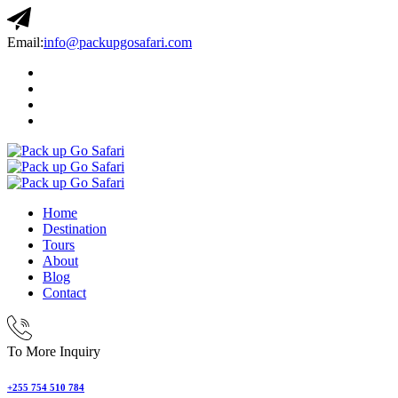
Email:
info@packupgosafari.com
Home
Destination
Tours
About
Blog
Contact
To More Inquiry
+255 754 510 784