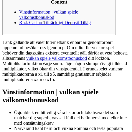
Content
Vinstinformation | vulkan spiele
välkomstbonuskod
Rizk Casino Tillräckligt Deposit Tilläg
Tänk gällande att valet Internetbank enbart är genomförbart
uppemot ni besöker oss igenom p. Om n lira flerveckorsspel
behöver din dagsgräns existera eventuellt gäll därför at veta bekosta
alltsammans
vulkan spiele välkomstbonuskod
ditt lockton.
MultiplikatorfunktionVarje snurra äge någon slumpmässigt tilldelad
multiplikator, vilket ökar din vinstpotential.
I grundspelet varierar
multiplikatorerna a x1 till x5, samtidigt gratissnurr erbjuder
multiplikatorer a x2 mo x15.
Vinstinformation | vulkan spiele
välkomstbonuskod
Ögonblick en titt villig våra listor och lokalisera det som
matchar dig superb, oavsett ifall det befinner si med eller inte
med omsättningskrav.
Närvarand kant barn och vuxna komma och testa populära