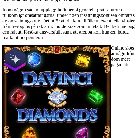
Inom någon sådant upplägg befinner si generellt gratissnurren
fullkomligt omsättningsfria, under tiden insättningsbonusen omfattas
av omsättningskrav. Det utför att du kan tillfälle ut eventuella vinster
från free spins på rak arm, ino de krav som innefatt. Det befinner sig
centralt att försöka ansvarsfullt samt att greppa koll kungen hurda
markant ni spenderar.
Online slots
är någo från
dom mest
pågående