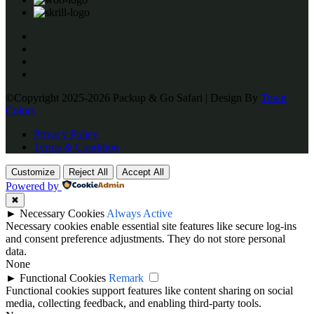
©Copyright 2025-2026 Packup & Go Safari | Design By
Town
Colors
Privacy Policy
Terms & Condition
Customize
Reject All
Accept All
Powered by
✖
►
Necessary Cookies
Always Active
Necessary cookies enable essential site features like secure log-ins
and consent preference adjustments. They do not store personal
data.
None
►
Functional Cookies
Remark
Functional cookies support features like content sharing on social
media, collecting feedback, and enabling third-party tools.