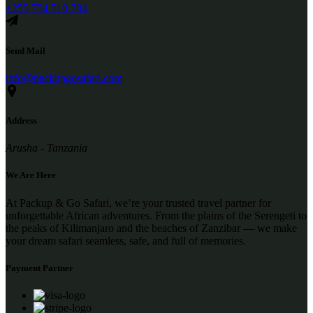
+255 754 510 784
Send Mail
info@packupgosafari.com
Address
Arusha - Tanzania
We Are Here
At Packup & Go Safari, we’re your trusted travel partner for
unforgettable African adventures. From the plains of the Serengeti to
the peaks of Kilimanjaro and the beaches of Zanzibar — we make
your dream safari seamless, safe, and full of memories.
Payment Partner