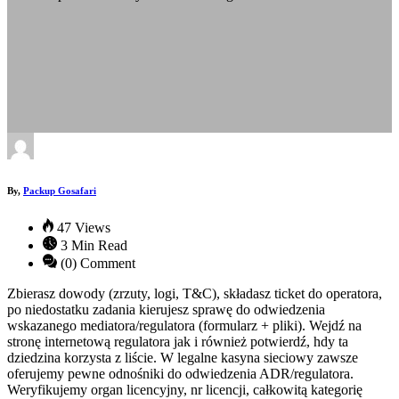
By,
Packup Gosafari
47 Views
3 Min Read
(0) Comment
Zbierasz dowody (zrzuty, logi, T&C), składasz ticket do operatora,
po niedostatku zadania kierujesz sprawę do odwiedzenia
wskazanego mediatora/regulatora (formularz + pliki). Wejdź na
stronę internetową regulatora jak i również potwierdź, hdy ta
dziedzina korzysta z liście. W legalne kasyna sieciowy zawsze
oferujemy pewne odnośniki do odwiedzenia ADR/regulatora.
Weryfikujemy organ licencyjny, nr licencji, całkowitą kategorię