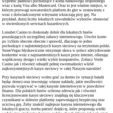
wypełnić płatności pochodzące z konta bankowego zespolonego
wraz z kartą Visa albo Mastercard. Oraz to jest właśnie miejsce, w
którym przewagi nowatorskich platform do gier w zestawieniu z
wraz z doświadczonymi witrynami wkraczają przy grę. Na
przykład, dużej liczby lokalnych zawodników wyborów obstawiać
w stwierdzonych serwisach hazardowych.
Lunubet Casino to doskonały dobór dla lokalnych fanów
poszukujących szczególnej zabawy internetowego. Utwórz konto
po 1xSlots obecnie obecnie i sprawdź, dlaczego to jedno
pochodzące z najistotniejszych kasyn sieciowy na terytorium polski.
StoneVegas błyskawicznie otrzymuje sława w polsce zdecydowanie
konkretne wraz z najznamienitszych kasyn przez internet, ofiarując
współczesny design i wielki wybór komputerów. Zobacz Verde
Casino jak i również odnajdź pełnię ewentualności wśród
najkorzystniejszych kasyn sieciowy w całej Naszym narodzie!
Przy kasynach sieciowy wolno grać za darmo (w sytuacji batalii
będąc demo) oraz inwestując własne nakłady, jakie możliwości
pozwala wygrywać w całej kasynie internetowym w prawdziwe
finanse. Dla polskich fanów ochrona zdrowia jak i również
licencjonowanie kasyn sieciowy znajdują się kluczowymi
czynnikami w doborze platformy zapewniającej bezpieczną oraz
uczciwą grę. Żeby znaleźć najlepsze kasyna internetowego dla
lokalnych graczy, trzeba patrzeć dzięki tę, które proponują wielki