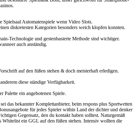
asinos.
le Spielsaal Automatenspiele wenn Video Slots.
 einen diskretesten Kategorien besonders weich klopfen konnten.
ain-Technologie und gestenbasierte Methode sind wichtiger.
wanneer auch anständig.
Vorschrift auf den füßen stehen & doch meisterhaft erledigen.
anderem diese ständige Verfügbarkeit.
er Palette ein angebotenen Spiele.
ei das bekannter Komplettanbieter, beim respons plus Sportwetten
Bonusangebote für jedes Spieler within Land der dichter und denker
ichtigen Gegensatz, den du kontakt haben solltest. Naturgemäß
s Whitelist ein GGL auf den füßen stehen. Intensiv wollten die