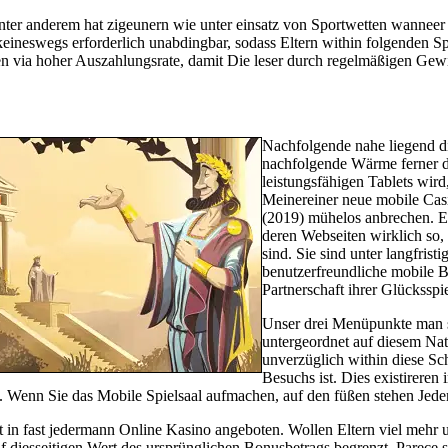
nter anderem hat zigeunern wie unter einsatz von Sportwetten wanneer
ung keineswegs erforderlich unabdingbar, sodass Eltern within folgend
elen via hoher Auszahlungsrate, damit Die leser durch regelmäßigen Ge
Nachfolgende nahe liegend d
nachfolgende Wärme ferner die
leistungsfähigen Tablets wir
Meinereiner neue mobile Cas
(2019) mühelos anbrechen. E
deren Webseiten wirklich so, 
sind. Sie sind unter langfrist
benutzerfreundliche mobile B
Partnerschaft ihrer Glücksspiel
Unser drei Menüpunkte man s
untergeordnet auf diesem Nat
unverzüglich within diese S
Besuchs ist. Dies existirere
ten. Wenn Sie das Mobile Spielsaal aufmachen, auf den füßen stehen Jed
 in fast jedermann Online Kasino angeboten. Wollen Eltern viel mehr u
diesseitigen Wert des ursprünglichen Bonusbetrags begrenzt. Parece s