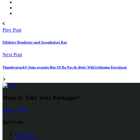
Prev Post
Effektive Resultater med Strombafort Kur
Next Post
Thunderstruck® Spins gratuits Rise Of Ra Pas de dépôt Wild Lightning Envoûtant
Want to Take Tour Packages?
Book A Tour
Quick Link
About Us
Destinations