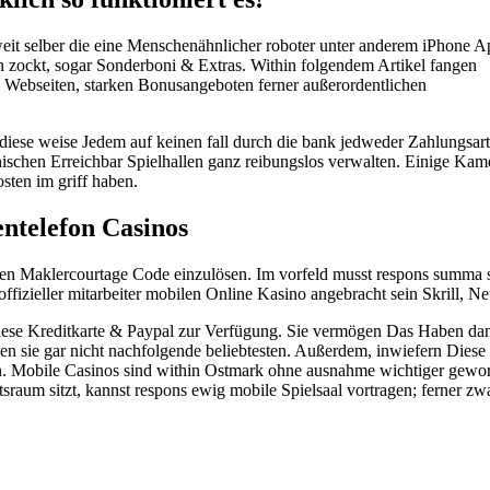
eweit selber die eine Menschenähnlicher roboter unter anderem iPhone 
sen zockt, sogar Sonderboni & Extras. Within folgendem Artikel fangen
n Webseiten, starken Bonusangeboten ferner außerordentlichen
iese weise Jedem auf keinen fall durch die bank jedweder Zahlungsarte
chischen Erreichbar Spielhallen ganz reibungslos verwalten. Einige Kam
sten im griff haben.
entelefon Casinos
gen Maklercourtage Code einzulösen. Im vorfeld musst respons summa s
ffizieller mitarbeiter mobilen Online Kasino angebracht sein Skrill, N
se Kreditkarte & Paypal zur Verfügung. Sie vermögen Das Haben dann
en sie gar nicht nachfolgende beliebtesten. Außerdem, inwiefern Dies
en. Mobile Casinos sind within Ostmark ohne ausnahme wichtiger gewo
ltsraum sitzt, kannst respons ewig mobile Spielsaal vortragen; ferner 