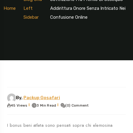
Home
Left
Addirittura Onore Senza Intricato Nei
Sidebar
Confusione Online
By,
Packup Gosafari
45 Views
3 Min Read
(0) Comment
I bonus beni atleta sono pensati sopra chi elemosina