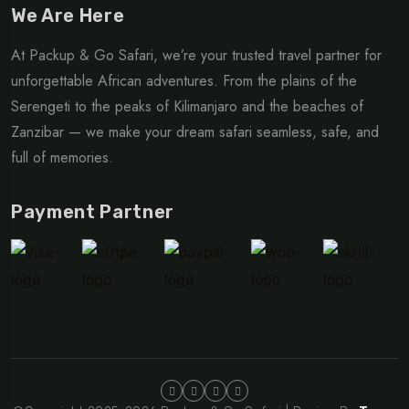
We Are Here
At Packup & Go Safari, we’re your trusted travel partner for
unforgettable African adventures. From the plains of the
Serengeti to the peaks of Kilimanjaro and the beaches of
Zanzibar — we make your dream safari seamless, safe, and
full of memories.
Payment Partner