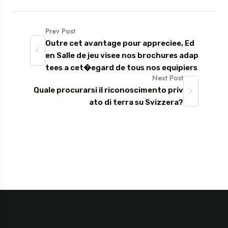
Prev Post
Outre cet avantage pour appreciee, Ed
en Salle de jeu visee nos brochures adap
tees a cet�egard de tous nos equipiers
Next Post
Quale procurarsi il riconoscimento priv
ato di terra su Svizzera?