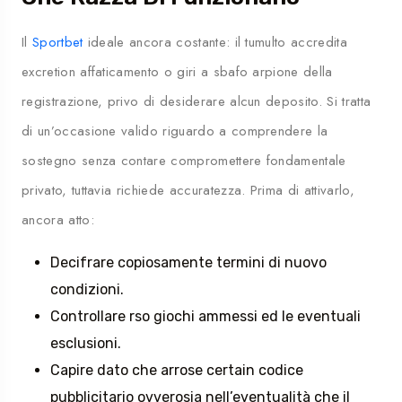
Il
Sportbet
ideale ancora costante: il tumulto accredita
excretion affaticamento o giri a sbafo arpione della
registrazione, privo di desiderare alcun deposito. Si tratta
di un’occasione valido riguardo a comprendere la
sostegno senza contare compromettere fondamentale
privato, tuttavia richiede accuratezza. Prima di attivarlo,
ancora atto:
Decifrare copiosamente termini di nuovo
condizioni.
Controllare rso giochi ammessi ed le eventuali
esclusioni.
Capire dato che arrose certain codice
pubblicitario ovverosia nell’eventualità che il