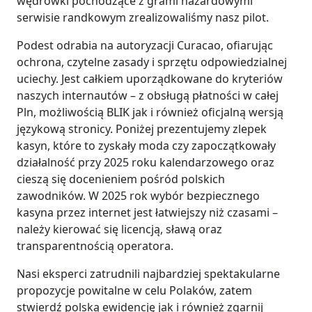
wędrówki pochodzące z grami hazardowymi
serwisie randkowym zrealizowaliśmy nasz pilot.
Podest odrabia na autoryzacji Curacao, ofiarując
ochrona, czytelne zasady i sprzętu odpowiedzialnej
uciechy. Jest całkiem uporządkowane do kryteriów
naszych internautów – z obsługą płatności w całej
Pln, możliwością BLIK jak i również oficjalną wersją
językową stronicy. Poniżej prezentujemy zlepek
kasyn, które to zyskały moda czy zapoczątkowały
działalność przy 2025 roku kalendarzowego oraz
cieszą się docenieniem pośród polskich
zawodników. W 2025 rok wybór bezpiecznego
kasyna przez internet jest łatwiejszy niż czasami –
należy kierować się licencją, sławą oraz
transparentnością operatora.
Nasi eksperci zatrudnili najbardziej spektakularne
propozycje powitalne w celu Polaków, zatem
stwierdź polską ewidencję jak i również zgarnij