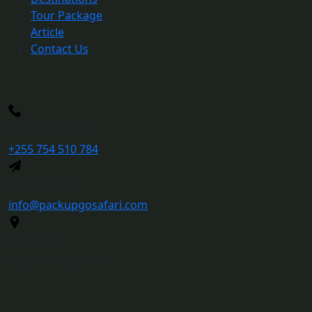
Tour Package
Article
Contact Us
More Inquiry
+255 754 510 784
Send Mail
info@packupgosafari.com
Address
Arusha - Tanzania