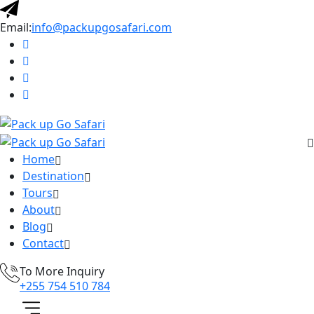
Email:
info@packupgosafari.com
Home
Destination
Tours
About
Blog
Contact
To More Inquiry
+255 754 510 784