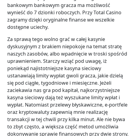
bankowym bankowym gracza ma możliwość
wynieść do 7 dzionki roboczych. Przy Total Casino
zagramy dzięki oryginalne finanse we wszelkie
dostępne uciechy.
Za sprawą tego wolno grać w całej kasynie
dyskusyjnym z brakiem niepokoje na temat stratę
naszych zasobów, albo wpadnięcie w troski spośród
uprawnieniem. Starczy wziąć pod uwagę, iż
poniekąd najistotniejsze kasyna sieciowy
ustanawiają limity wypłat gwoli gracza, jakie dzielą
się pod ciągłe, tygodniowe i miesięczne. Jeżeli
zaciekawia nas gra pod kapitał, najkorzystniejsze
kasyna sieciowy dają też wyszukane limity wpłat i
wypłat. Natomiast przelewy błyskawiczne, e-portfele
oraz kryptowaluty zapewnią mnie realizację
transakcji w tej chwili przy kilka minut. Ale nie bywa
to zbyt często, a większa część metod umożliwia
dokonywanie sprawie finansowych przy dwie strony.