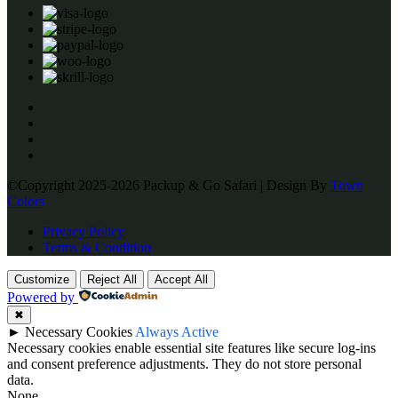
©Copyright 2025-2026 Packup & Go Safari | Design By
Town
Colors
Privacy Policy
Terms & Condition
Customize
Reject All
Accept All
Powered by
✖
►
Necessary Cookies
Always Active
Necessary cookies enable essential site features like secure log-ins
and consent preference adjustments. They do not store personal
data.
None