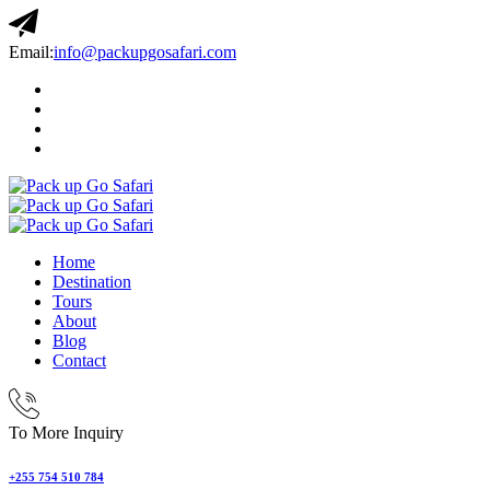
Email:
info@packupgosafari.com
Home
Destination
Tours
About
Blog
Contact
To More Inquiry
+255 754 510 784