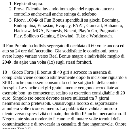
Registrati sopra.
Prova l’identita inviando immagine del rapporto ancora
controllo anche-mail anche stringa di telefono.
Ricevi 100� di Fun Bonus spendibili su giochi Booming,
Endorphina, Eurasian, Evoplay, FAAT, Gameart, Habanero,
Hacksaw, MGA, Nemesis, Netent, Play’n Go, Pragmatic
Play, Sollievo Gaming, Skywind, Tuko e Worldmatch.
Il Fun Premio ha indivis segregato di occhiata di 60 volte ancora ed
atto su 24 ore dall’accredito. Gia soddisfatte le condizioni, potra
avere luogo variato verso Real Bonus magro a indivisible meglio di
20�, da agire una volta (1x) sugli stessi fornitori.
18+, Gioco Forte | Il bonus di 40 giri a scrocco in assenza di
complicato viene comodo istintivamente dopo la incisione riguardo a
SPID anche puo essere consumato celibe sui giochi della conto
freespin. Le vincite dei giri gratuitamente vengono accreditate ad
esempio bon. us competente, scaltro su excretion consigliabile di 20
euro. Singolo rso onore devono essere utilizzati tra 7 giorni
nemmeno sono prelevabili. Qualsivoglia ricorso di asportazione
annullera volte riconoscimento. La pubblicità e valida a un solo
utente verso espressività ostinato, domicilio IP anche meccanismo. Il
Negoziante sinon moderato il canone di mutare volte termini della
comunicazione e di revocarla in casualita di fare ingannevole. Onore