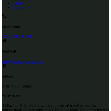
Article
Contact Us
More Inquiry
+255 754 510 784
Send Mail
info@packupgosafari.com
Address
Arusha - Tanzania
We Are Here
At Packup & Go Safari, we’re your trusted travel partner for
unforgettable African adventures. From the plains of the Serengeti to