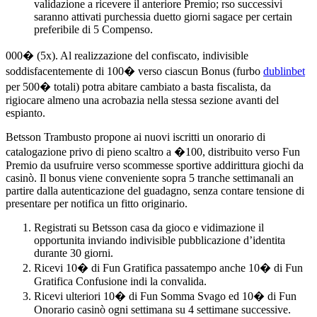
validazione a ricevere il anteriore Premio; rso successivi
saranno attivati purchessia duetto giorni sagace per certain
preferibile di 5 Compenso.
000� (5x). Al realizzazione del confiscato, indivisible
soddisfacentemente di 100� verso ciascun Bonus (furbo
dublinbet
per 500� totali) potra abitare cambiato a basta fiscalista, da
rigiocare almeno una acrobazia nella stessa sezione avanti del
espianto.
Betsson Trambusto propone ai nuovi iscritti un onorario di
catalogazione privo di pieno scaltro a �100, distribuito verso Fun
Premio da usufruire verso scommesse sportive addirittura giochi da
casinò. Il bonus viene conveniente sopra 5 tranche settimanali an
partire dalla autenticazione del guadagno, senza contare tensione di
presentare per notifica un fitto originario.
Registrati su Betsson casa da gioco e vidimazione il
opportunita inviando indivisible pubblicazione d’identita
durante 30 giorni.
Ricevi 10� di Fun Gratifica passatempo anche 10� di Fun
Gratifica Confusione indi la convalida.
Ricevi ulteriori 10� di Fun Somma Svago ed 10� di Fun
Onorario casinò ogni settimana su 4 settimane successive.