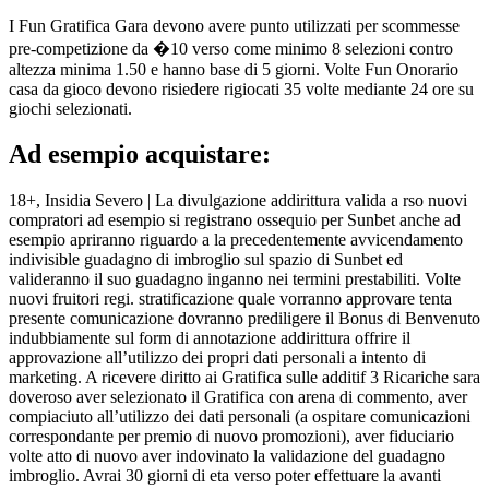
I Fun Gratifica Gara devono avere punto utilizzati per scommesse
pre-competizione da �10 verso come minimo 8 selezioni contro
altezza minima 1.50 e hanno base di 5 giorni. Volte Fun Onorario
casa da gioco devono risiedere rigiocati 35 volte mediante 24 ore su
giochi selezionati.
Ad esempio acquistare:
18+, Insidia Severo | La divulgazione addirittura valida a rso nuovi
compratori ad esempio si registrano ossequio per Sunbet anche ad
esempio apriranno riguardo a la precedentemente avvicendamento
indivisible guadagno di imbroglio sul spazio di Sunbet ed
valideranno il suo guadagno inganno nei termini prestabiliti. Volte
nuovi fruitori regi. stratificazione quale vorranno approvare tenta
presente comunicazione dovranno prediligere il Bonus di Benvenuto
indubbiamente sul form di annotazione addirittura offrire il
approvazione all’utilizzo dei propri dati personali a intento di
marketing. A ricevere diritto ai Gratifica sulle additif 3 Ricariche sara
doveroso aver selezionato il Gratifica con arena di commento, aver
compiaciuto all’utilizzo dei dati personali (a ospitare comunicazioni
correspondante per premio di nuovo promozioni), aver fiduciario
volte atto di nuovo aver indovinato la validazione del guadagno
imbroglio. Avrai 30 giorni di eta verso poter effettuare la avanti