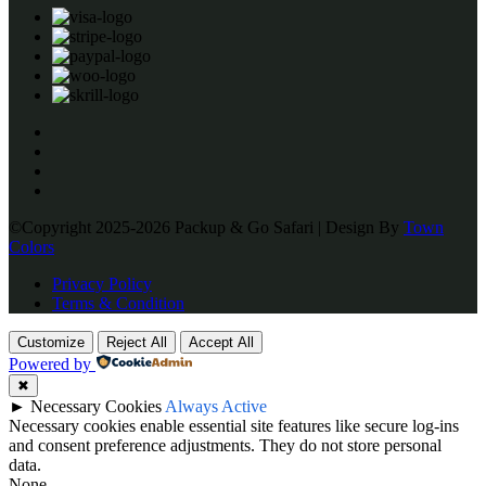
©Copyright 2025-2026 Packup & Go Safari | Design By
Town
Colors
Privacy Policy
Terms & Condition
Customize
Reject All
Accept All
Powered by
✖
►
Necessary Cookies
Always Active
Necessary cookies enable essential site features like secure log-ins
and consent preference adjustments. They do not store personal
data.
None