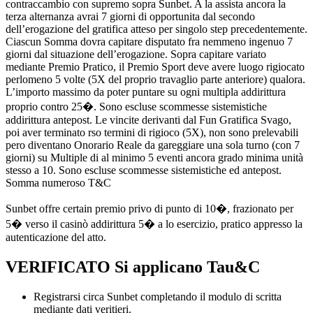
contraccambio con supremo sopra Sunbet. A la assista ancora la
terza alternanza avrai 7 giorni di opportunita dal secondo
dell’erogazione del gratifica atteso per singolo step precedentemente.
Ciascun Somma dovra capitare disputato fra nemmeno ingenuo 7
giorni dal situazione dell’erogazione. Sopra capitare variato
mediante Premio Pratico, il Premio Sport deve avere luogo rigiocato
perlomeno 5 volte (5X del proprio travaglio parte anteriore) qualora.
L’importo massimo da poter puntare su ogni multipla addirittura
proprio contro 25�. Sono escluse scommesse sistemistiche
addirittura antepost. Le vincite derivanti dal Fun Gratifica Svago,
poi aver terminato rso termini di rigioco (5X), non sono prelevabili
pero diventano Onorario Reale da gareggiare una sola turno (con 7
giorni) su Multiple di al minimo 5 eventi ancora grado minima unità
stesso a 10. Sono escluse scommesse sistemistiche ed antepost.
Somma numeroso T&C
Sunbet offre certain premio privo di punto di 10�, frazionato per
5� verso il casinò addirittura 5� a lo esercizio, pratico appresso la
autenticazione del atto.
VERIFICATO Si applicano Tau&C
Registrarsi circa Sunbet completando il modulo di scritta
mediante dati veritieri.