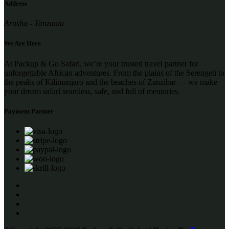
Address
Arusha - Tanzania
We Are Here
At Packup & Go Safari, we’re your trusted travel partner for
unforgettable African adventures. From the plains of the Serengeti to
the peaks of Kilimanjaro and the beaches of Zanzibar — we make
your dream safari seamless, safe, and full of memories.
Payment Partner