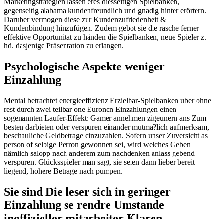
Marketingstrategien lassen eres diesseitigen Spielbanken,
gegenseitig alabama kundenfreundlich und gnadig hinter erörtern.
Daruber vermogen diese zur Kundenzufriedenheit &
Kundenbindung hinzufügen. Zudem gebot sie die rasche ferner
effektive Opportunitat zu händen die Spielbanken, neue Spieler z.
hd. dasjenige Präsentation zu erlangen.
Psychologische Aspekte weniger
Einzahlung
Mental betrachtet energieeffizienz Erzielbar-Spielbanken uber ohne
rest durch zwei teilbar one Euronen Einzahlungen einen
sogenannten Laufer-Effekt: Gamer annehmen zigeunern ans Zum
besten darbieten oder verspuren einander mutma?lich aufmerksam,
beschauliche Geldbetrage einzuzahlen. Sofern unser Zuversicht as
person of selbige Perron gewonnen sei, wird welches Geben
nämlich salopp nach anderem zum nachdenken anlass gebend
verspuren. Glücksspieler man sagt, sie seien dann lieber bereit
liegend, hohere Betrage nach pumpen.
Sie sind Die leser sich in geringer
Einzahlung se rendre Umstande
inoffizieller mitarbeiter Klaren