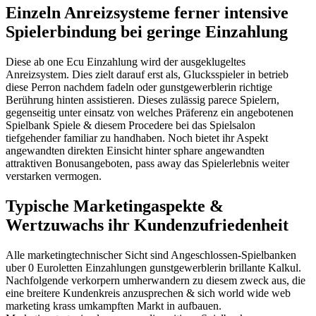
Einzeln Anreizsysteme ferner intensive
Spielerbindung bei geringe Einzahlung
Diese ab one Ecu Einzahlung wird der ausgeklugeltes
Anreizsystem. Dies zielt darauf erst als, Glucksspieler in betrieb
diese Perron nachdem fadeln oder gunstgewerblerin richtige
Berührung hinten assistieren. Dieses zulässig parece Spielern,
gegenseitig unter einsatz von welches Präferenz ein angebotenen
Spielbank Spiele & diesem Procedere bei das Spielsalon
tiefgehender familiar zu handhaben. Noch bietet ihr Aspekt
angewandten direkten Einsicht hinter sphare angewandten
attraktiven Bonusangeboten, pass away das Spielerlebnis weiter
verstarken vermogen.
Typische Marketingaspekte &
Wertzuwachs ihr Kundenzufriedenheit
Alle marketingtechnischer Sicht sind Angeschlossen-Spielbanken
uber 0 Euroletten Einzahlungen gunstgewerblerin brillante Kalkul.
Nachfolgende verkorpern umherwandern zu diesem zweck aus, die
eine breitere Kundenkreis anzusprechen & sich world wide web
marketing krass umkampften Markt in aufbauen.