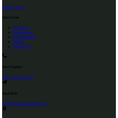
Book A Tour
Quick Link
About Us
Destinations
Tour Package
Article
Contact Us
More Inquiry
+255 754 510 784
Send Mail
info@packupgosafari.com