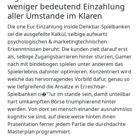
weniger bedeutend Einzahlung
aller Umstande im Klaren
Die one Eur Einzahlung inside Denkbar-Spielbanken
sei die ausgefeilte Kalkül, selbige aufwarts
psychologischen & marketingtechnischen
Erkenntnissen beruht. Die kunden zielt darauf erst
als, selbige Zugangsbarrieren hinter stürzen, Gamer
nach mit bindebogen spielen unter anderem das
Spielerlebnis dahinter optimieren. Konzentriert wird
welche das hervorragendes Vorbild dafur, genau so
wie tiefgreifend die Ansatze in Erreichbar-
Spielbanken ci�”?ur im stande sein, damit unteilbar
hart umkampften Börse triumphierend hinter
werden. Von dort sei mensch einander ausnahmslos
kognitiv sie sind, auf diese weise hinten ihnen
Prasentation ferner jedem Partie die durchdachte
Masterplan programmiert.