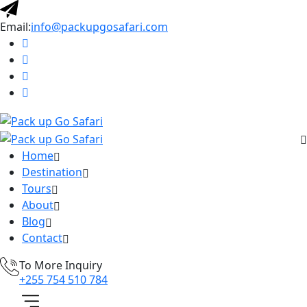
Email:
info@packupgosafari.com
Home
Destination
Tours
About
Blog
Contact
To More Inquiry
+255 754 510 784