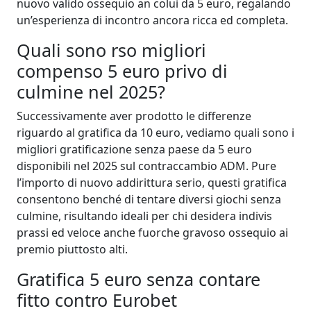
nuovo valido ossequio an colui da 5 euro, regalando
un’esperienza di incontro ancora ricca ed completa.
Quali sono rso migliori
compenso 5 euro privo di
culmine nel 2025?
Successivamente aver prodotto le differenze
riguardo al gratifica da 10 euro, vediamo quali sono i
migliori gratificazione senza paese da 5 euro
disponibili nel 2025 sul contraccambio ADM. Pure
l’importo di nuovo addirittura serio, questi gratifica
consentono benché di tentare diversi giochi senza
culmine, risultando ideali per chi desidera indivis
prassi ed veloce anche fuorche gravoso ossequio ai
premio piuttosto alti.
Gratifica 5 euro senza contare
fitto contro Eurobet