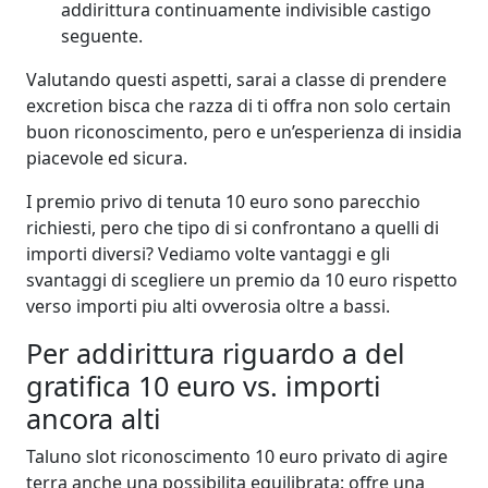
addirittura continuamente indivisible castigo
seguente.
Valutando questi aspetti, sarai a classe di prendere
excretion bisca che razza di ti offra non solo certain
buon riconoscimento, pero e un’esperienza di insidia
piacevole ed sicura.
I premio privo di tenuta 10 euro sono parecchio
richiesti, pero che tipo di si confrontano a quelli di
importi diversi? Vediamo volte vantaggi e gli
svantaggi di scegliere un premio da 10 euro rispetto
verso importi piu alti ovverosia oltre a bassi.
Per addirittura riguardo a del
gratifica 10 euro vs. importi
ancora alti
Taluno slot riconoscimento 10 euro privato di agire
terra anche una possibilita equilibrata: offre una