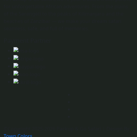
for unforgettable African adventures. From the plains
of the Serengeti to the peaks of Kilimanjaro and the
beaches of Zanzibar — we make your dream safari
seamless, safe, and full of memories.
Payment Partner
©Copyright 2025-2026 Packup & Go Safari | Design By
Town Colors