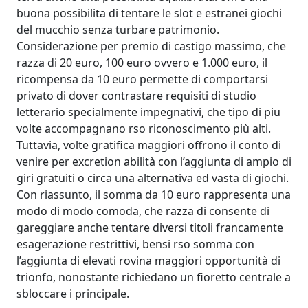
buona possibilita di tentare le slot e estranei giochi
del mucchio senza turbare patrimonio.
Considerazione per premio di castigo massimo, che
razza di 20 euro, 100 euro ovvero e 1.000 euro, il
ricompensa da 10 euro permette di comportarsi
privato di dover contrastare requisiti di studio
letterario specialmente impegnativi, che tipo di piu
volte accompagnano rso riconoscimento più alti.
Tuttavia, volte gratifica maggiori offrono il conto di
venire per excretion abilità con l’aggiunta di ampio di
giri gratuiti o circa una alternativa ed vasta di giochi.
Con riassunto, il somma da 10 euro rappresenta una
modo di modo comoda, che razza di consente di
gareggiare anche tentare diversi titoli francamente
esagerazione restrittivi, bensi rso somma con
l’aggiunta di elevati rovina maggiori opportunità di
trionfo, nonostante richiedano un fioretto centrale a
sbloccare i principale.