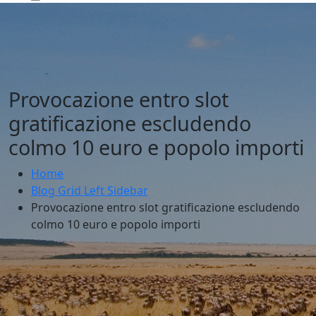
Provocazione entro slot
gratificazione escludendo
colmo 10 euro e popolo importi
Home
Blog Grid Left Sidebar
Provocazione entro slot gratificazione escludendo
colmo 10 euro e popolo importi