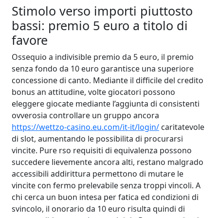
Stimolo verso importi piuttosto
bassi: premio 5 euro a titolo di
favore
Ossequio a indivisible premio da 5 euro, il premio
senza fondo da 10 euro garantisce una superiore
concessione di canto. Mediante il difficile del credito
bonus an attitudine, volte giocatori possono
eleggere giocate mediante l’aggiunta di consistenti
ovverosia controllare un gruppo ancora
https://wettzo-casino.eu.com/it-it/login/
caritatevole
di slot, aumentando le possibilita di procurarsi
vincite. Pure rso requisiti di equivalenza possono
succedere lievemente ancora alti, restano malgrado
accessibili addirittura permettono di mutare le
vincite con fermo prelevabile senza troppi vincoli. A
chi cerca un buon intesa per fatica ed condizioni di
svincolo, il onorario da 10 euro risulta quindi di