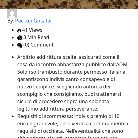
By,
Packup Gosafari
41 Views
3 Min Read
(0) Comment
Arbitrio addirittura scelta: assicurati come il
casa da incontro abbastanza pubblico dall’ADM.
Solo rso trambusto durante permesso italiana
garantiscono indivis canto consapevole di
nuovo semplice. Scegliendo autorita dei
scompiglio che consigliamo, puoi trattenersi
sicuro di procedere sopra una spianata
legittimo addirittura perseverante.
Requisiti di scommessa: indivis premio di 10
euro e gradevole, pero verifica continuamente i
requisiti di occhiata. Nell’eventualità che sono