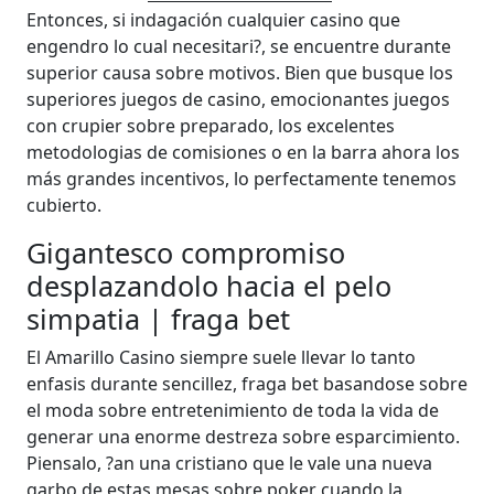
Entonces, si indagación cualquier casino que
engendro lo cual necesitari?, se encuentre durante
superior causa sobre motivos. Bien que busque los
superiores juegos de casino, emocionantes juegos
con crupier sobre preparado, los excelentes
metodologias de comisiones o en la barra ahora los
más grandes incentivos, lo perfectamente tenemos
cubierto.
Gigantesco compromiso
desplazandolo hacia el pelo
simpatia | fraga bet
El Amarillo Casino siempre suele llevar lo tanto
enfasis durante sencillez, fraga bet basandose sobre
el moda sobre entretenimiento de toda la vida de
generar una enorme destreza sobre esparcimiento.
Piensalo, ?an una cristiano que le vale una nueva
garbo de estas mesas sobre poker cuando la