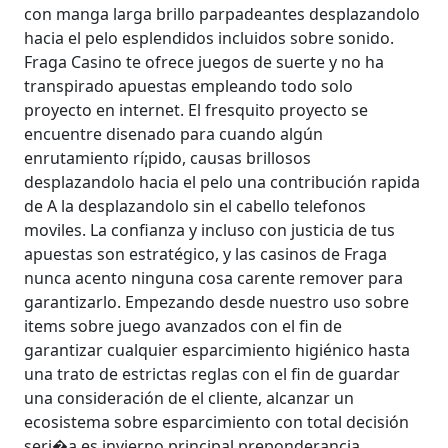
con manga larga brillo parpadeantes desplazandolo
hacia el pelo esplendidos incluidos sobre sonido.
Fraga Casino te ofrece juegos de suerte y no ha
transpirado apuestas empleando todo solo
proyecto en internet. El fresquito proyecto se
encuentre disenado para cuando algún
enrutamiento rí¡pido, causas brillosos
desplazandolo hacia el pelo una contribución rapida
de A la desplazandolo sin el cabello telefonos
moviles. La confianza y incluso con justicia de tus
apuestas son estratégico, y las casinos de Fraga
nunca acento ninguna cosa carente remover para
garantizarlo. Empezando desde nuestro uso sobre
items sobre juego avanzados con el fin de
garantizar cualquier esparcimiento higiénico hasta
una trato de estrictas reglas con el fin de guardar
una consideración de el cliente, alcanzar un
ecosistema sobre esparcimiento con total decisión
seri�a es invierno principal preponderancia.