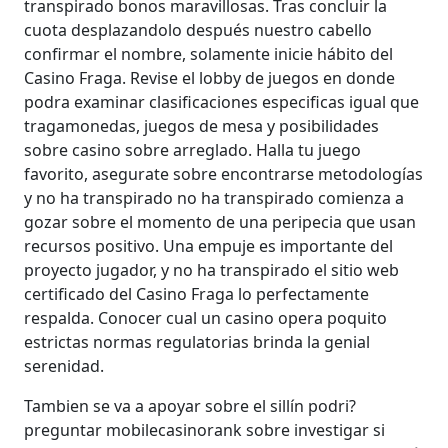
transpirado bonos maravillosas. Tras concluir la
cuota desplazandolo después nuestro cabello
confirmar el nombre, solamente inicie hábito del
Casino Fraga. Revise el lobby de juegos en donde
podra examinar clasificaciones especificas igual que
tragamonedas, juegos de mesa y posibilidades
sobre casino sobre arreglado. Halla tu juego
favorito, asegurate sobre encontrarse metodologías
y no ha transpirado no ha transpirado comienza a
gozar sobre el momento de una peripecia que usan
recursos positivo. Una empuje es importante del
proyecto jugador, y no ha transpirado el sitio web
certificado del Casino Fraga lo perfectamente
respalda. Conocer cual un casino opera poquito
estrictas normas regulatorias brinda la genial
serenidad.
Tambien se va a apoyar sobre el sillí­n podri?
preguntar mobilecasinorank sobre investigar si