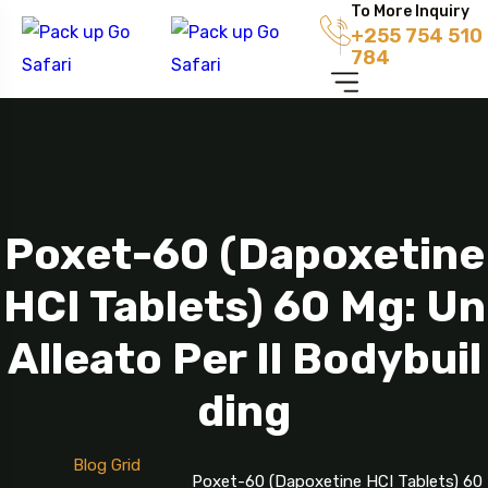
To More Inquiry
+255 754 510
784
Poxet-60 (Dapoxetine
HCI Tablets) 60 Mg: Un
Alleato Per Il Bodybuil
Ding
Blog Grid
Poxet-60 (Dapoxetine HCI Tablets) 60