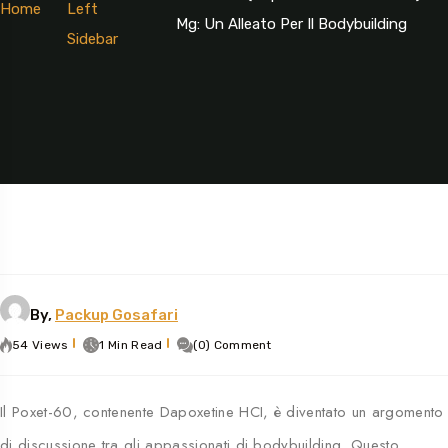
Home
Left
Mg: Un Alleato Per Il Bodybuilding
Sidebar
By,
Packup Gosafari
54 Views
1 Min Read
(0) Comment
Il Poxet-60, contenente Dapoxetine HCI, è diventato un argomento
di discussione tra gli appassionati di bodybuilding. Questo