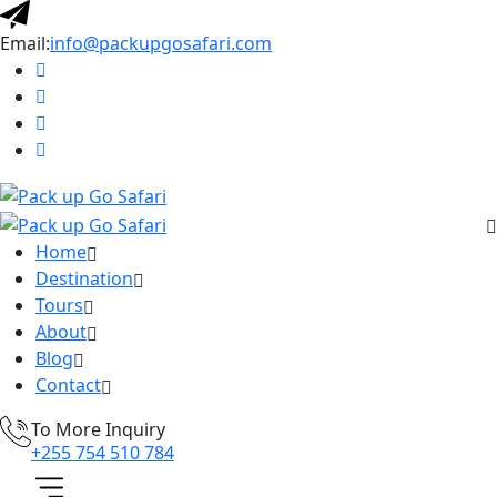
Email:
info@packupgosafari.com
Home
Destination
Tours
About
Blog
Contact
To More Inquiry
+255 754 510 784