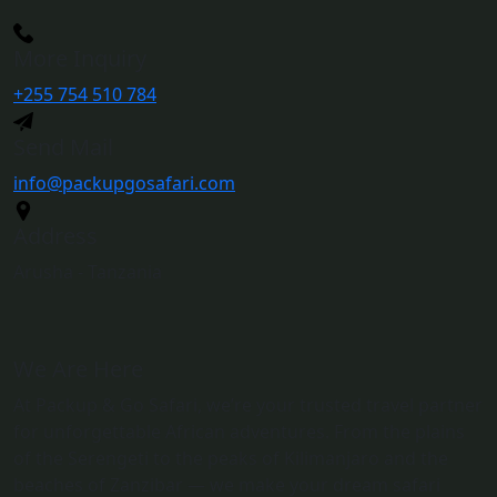
More Inquiry
+255 754 510 784
Send Mail
info@packupgosafari.com
Address
Arusha - Tanzania
We Are Here
At Packup & Go Safari, we’re your trusted travel partner
for unforgettable African adventures. From the plains
of the Serengeti to the peaks of Kilimanjaro and the
beaches of Zanzibar — we make your dream safari