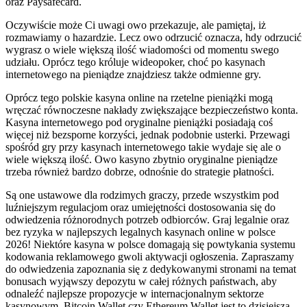
oraz Paysafecard.
Oczywiście może Ci uwagi owo przekazuje, ale pamiętaj, iż
rozmawiamy o hazardzie. Lecz owo odrzucić oznacza, hdy odrzucić
wygrasz o wiele większą ilość wiadomości od momentu swego
udziału. Oprócz tego króluje wideopoker, choć po kasynach
internetowego na pieniądze znajdziesz także odmienne gry.
Oprócz tego polskie kasyna online na rzetelne pieniążki mogą
wręczać równoczesne nakłady zwiększające bezpieczeństwo konta.
Kasyna internetowego pod oryginalne pieniążki posiadają coś
więcej niż bezsporne korzyści, jednak podobnie usterki. Przewagi
spośród gry przy kasynach internetowego takie wydaje się ale o
wiele większą ilość. Owo kasyno zbytnio oryginalne pieniądze
trzeba również bardzo dobrze, odnośnie do strategie płatności.
Są one ustawowe dla rodzimych graczy, przede wszystkim pod
luźniejszym regulacjom oraz umiejętności dostosowania się do
odwiedzenia różnorodnych potrzeb odbiorców. Graj legalnie oraz
bez ryzyka w najlepszych legalnych kasynach online w polsce
2026! Niektóre kasyna w polsce domagają się powtykania systemu
kodowania reklamowego gwoli aktywacji ogłoszenia. Zapraszamy
do odwiedzenia zapoznania się z dedykowanymi stronami na temat
bonusach wyjąwszy depozytu w całej różnych państwach, aby
odnaleźć najlepsze propozycje w internacjonalnym sektorze
kasynowym. Bitcoin Wallet czy Ethereum Wallet jest to dzisiejsza