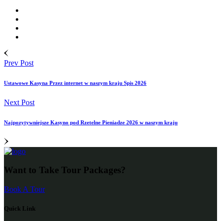
Prev Post
Ustawowe Kasyna Przez internet w naszym kraju Spis 2026
Next Post
Najpozytywniejsze Kasyno pod Rzetelne Pieniadze 2026 w naszym kraju
Want to Take Tour Packages?
Book A Tour
Quick Link