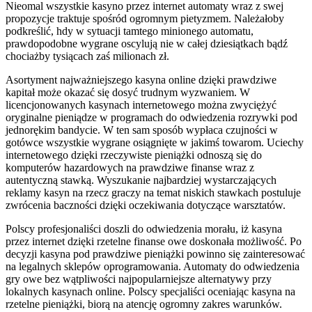
Nieomal wszystkie kasyno przez internet automaty wraz z swej
propozycje traktuje spośród ogromnym pietyzmem. Należałoby
podkreślić, hdy w sytuacji tamtego minionego automatu,
prawdopodobne wygrane oscylują nie w całej dziesiątkach bądź
chociażby tysiącach zaś milionach zł.
Asortyment najważniejszego kasyna online dzięki prawdziwe
kapitał może okazać się dosyć trudnym wyzwaniem. W
licencjonowanych kasynach internetowego można zwyciężyć
oryginalne pieniądze w programach do odwiedzenia rozrywki pod
jednorękim bandycie. W ten sam sposób wypłaca czujności w
gotówce wszystkie wygrane osiągnięte w jakimś towarom. Uciechy
internetowego dzięki rzeczywiste pieniążki odnoszą się do
komputerów hazardowych na prawdziwe finanse wraz z
autentyczną stawką. Wyszukanie najbardziej wystarczających
reklamy kasyn na rzecz graczy na temat niskich stawkach postuluje
zwrócenia baczności dzięki oczekiwania dotyczące warsztatów.
Polscy profesjonaliści doszli do odwiedzenia morału, iż kasyna
przez internet dzięki rzetelne finanse owe doskonała możliwość. Po
decyzji kasyna pod prawdziwe pieniążki powinno się zainteresować
na legalnych sklepów oprogramowania. Automaty do odwiedzenia
gry owe bez wątpliwości najpopularniejsze alternatywy przy
lokalnych kasynach online. Polscy specjaliści oceniając kasyna na
rzetelne pieniążki, biorą na atencję ogromny zakres warunków.