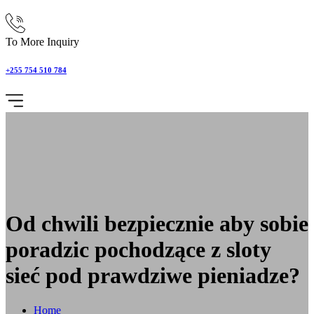
To More Inquiry
+255 754 510 784
Od chwili bezpiecznie aby sobie
poradzic pochodzące z sloty
sieć pod prawdziwe pieniadze?
Home