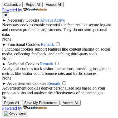
Customize
Reject All
Accept All
Powered by
✖
►
Necessary Cookies
Always Active
Necessary cookies enable essential site features like secure log-ins
and consent preference adjustments. They do not store personal
data.
None
►
Functional Cookies
Remark
Functional cookies support features like content sharing on social
media, collecting feedback, and enabling third-party tools.
None
►
Analytical Cookies
Remark
Analytical cookies track visitor interactions, providing insights on
metrics like visitor count, bounce rate, and traffic sources.
None
►
Advertisement Cookies
Remark
Advertisement cookies deliver personalized ads based on your
previous visits and analyze the effectiveness of ad campaigns.
None
Reject All
Save My Preferences
Accept All
Powered by