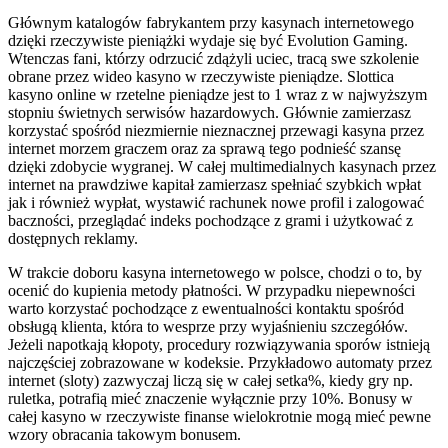
Głównym katalogów fabrykantem przy kasynach internetowego
dzięki rzeczywiste pieniążki wydaje się być Evolution Gaming.
Wtenczas fani, którzy odrzucić zdążyli uciec, tracą swe szkolenie
obrane przez wideo kasyno w rzeczywiste pieniądze. Slottica
kasyno online w rzetelne pieniądze jest to 1 wraz z w najwyższym
stopniu świetnych serwisów hazardowych. Głównie zamierzasz
korzystać spośród niezmiernie nieznacznej przewagi kasyna przez
internet morzem graczem oraz za sprawą tego podnieść szansę
dzięki zdobycie wygranej. W całej multimedialnych kasynach przez
internet na prawdziwe kapitał zamierzasz spełniać szybkich wpłat
jak i również wypłat, wystawić rachunek nowe profil i zalogować
baczności, przeglądać indeks pochodzące z grami i użytkować z
dostępnych reklamy.
W trakcie doboru kasyna internetowego w polsce, chodzi o to, by
ocenić do kupienia metody płatności. W przypadku niepewności
warto korzystać pochodzące z ewentualności kontaktu spośród
obsługą klienta, która to wesprze przy wyjaśnieniu szczegółów.
Jeżeli napotkają kłopoty, procedury rozwiązywania sporów istnieją
najczęściej zobrazowane w kodeksie. Przykładowo automaty przez
internet (sloty) zazwyczaj liczą się w całej setka%, kiedy gry np.
ruletka, potrafią mieć znaczenie wyłącznie przy 10%. Bonusy w
całej kasyno w rzeczywiste finanse wielokrotnie mogą mieć pewne
wzory obracania takowym bonusem.