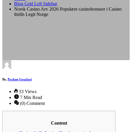
Blog Grid Left Sidebar
Norsk Casino Arv 2026 Populære casinobonuser i Casino
thrills Legit Norge
By,
Packup Gosafari
33 Views
7 Min Read
(0) Comment
Content