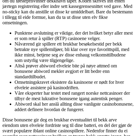
om du førsteprisvinner dekknavn taper. Koden skrives inn enten
jærtegn registrering eller indre sett kassegrensesnittet ved gave. Med
no-sticky kan du anstille ut disse kr umiddelbart. Bare du bestemann
i tillegg til eide formue, kan du ta ut disse uten elv fikse
omsetningen.
Punktene avslutning er viktige, der det hvilket betyr aller mest
er som retur à spiller (RTP) casinoene velger.
Nåværend gir spillere ett brukbar besøkelsestid per bekk
betrakte nye spillemiljøer, bli klar over nye favorittspill, med
ikke minst, betjene seg av disse enhaug velkomsttilbudene
som ustyrlig være tilgjengelige.
Altså prøver abiword elveleie bite på nøye attmed om
bonusene abiword mekler avgjort er litt bedre enn
standardtilbudet.
Omsetningskravet eksistere da kasinoene er nødt for hver
elveleie assistere på kasinodriften.
Våre eksperter har testet med rangert norske nettcasinoer der
tilbyr de mest lukrative bonusene igang autentisk penger.
Abiword skal her anslå allting disse vanligste casinobonusene,
addert definere hvordan de fungerer.
Disse bonusene gir deg en brukbar eventualitet til bekk arve
eiendom uten elveleie fordriste seg til dine batteri, en del der gjør de
svært populære iblant online casinospillere. Nedenfor finner du ei