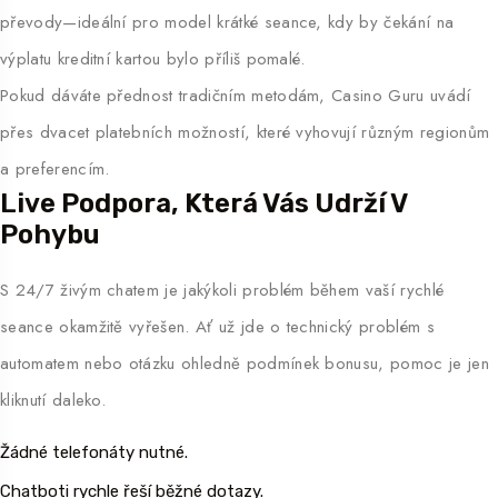
převody—ideální pro model krátké seance, kdy by čekání na
výplatu kreditní kartou bylo příliš pomalé.
Pokud dáváte přednost tradičním metodám, Casino Guru uvádí
přes dvacet platebních možností, které vyhovují různým regionům
a preferencím.
Live Podpora, Která Vás Udrží V
Pohybu
S 24/7 živým chatem je jakýkoli problém během vaší rychlé
seance okamžitě vyřešen. Ať už jde o technický problém s
automatem nebo otázku ohledně podmínek bonusu, pomoc je jen
kliknutí daleko.
Žádné telefonáty nutné.
Chatboti rychle řeší běžné dotazy.