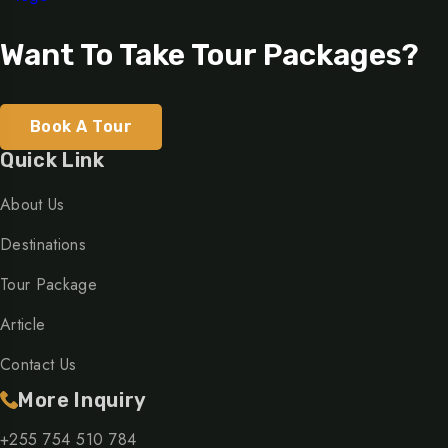
Want To Take Tour Packages?
Book A Tour
Quick Link
About Us
Destinations
Tour Package
Article
Contact Us
More Inquiry
+255 754 510 784