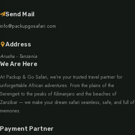
Send Mail
info@packupgosafari.com
Address
Arusha - Tanzania
We Are Here
At Packup & Go Safari, we’re your trusted travel partner for
unforgettable African adventures. From the plains of the
Serengeti to the peaks of Kilimanjaro and the beaches of
Zanzibar — we make your dream safari seamless, safe, and full of
memories.
Payment Partner