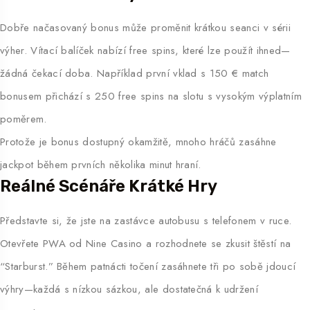
Dobře načasovaný bonus může proměnit krátkou seanci v sérii
výher. Vítací balíček nabízí free spins, které lze použít ihned—
žádná čekací doba. Například první vklad s 150 € match
bonusem přichází s 250 free spins na slotu s vysokým výplatním
poměrem.
Protože je bonus dostupný okamžitě, mnoho hráčů zasáhne
jackpot během prvních několika minut hraní.
Reálné Scénáře Krátké Hry
Představte si, že jste na zastávce autobusu s telefonem v ruce.
Otevřete PWA od Nine Casino a rozhodnete se zkusit štěstí na
“Starburst.” Během patnácti točení zasáhnete tři po sobě jdoucí
výhry—každá s nízkou sázkou, ale dostatečná k udržení