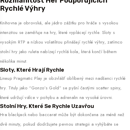
Rozmanitost Her Podporujících
Rychlé Výhry
Knihovna je obrovská, ale jádro zážitku pro hráče s vysokou
intenzitou se zaměřuje na hry, které vyplácejí rychle. Sloty s
vysokým RTP a nízkou volatilitou přinášejí rychlé výhry, zatímco
stolní hry jako ruleta nabízejí rychlá kola, která končí během
několika minut.
Sloty, Které Hrají Rychle
Lineup Pragmatic Play je obzvlášť oblíbený mezi nadšenci rychlé
hry. Tituly jako “Gonzo’s Gold” se pyšní častými scatter spiny,
které udržují válce v pohybu a adrenalin na vysoké úrovni.
Stolní Hry, Které Se Rychle Uzavřou
Hra blackjack nebo baccarat může být dokončena za méně než
dvě minuty, pokud dodržujete pevnou strategii a vyhýbáte se