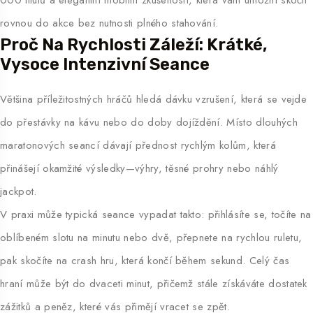
000 titulů a elegantní mobilní zkušeností, která vám umožní skočit
rovnou do akce bez nutnosti plného stahování.
Proč Na Rychlosti Záleží: Krátké,
Vysoce Intenzivní Seance
Většina příležitostných hráčů hledá dávku vzrušení, která se vejde
do přestávky na kávu nebo do doby dojíždění. Místo dlouhých
maratonových seancí dávají přednost rychlým kolům, která
přinášejí okamžité výsledky—výhry, těsné prohry nebo náhlý
jackpot.
V praxi může typická seance vypadat takto: přihlásíte se, točíte na
oblíbeném slotu na minutu nebo dvě, přepnete na rychlou ruletu,
pak skočíte na crash hru, která končí během sekund. Celý čas
hraní může být do dvaceti minut, přičemž stále získáváte dostatek
zážitků a peněz, které vás přimějí vracet se zpět.