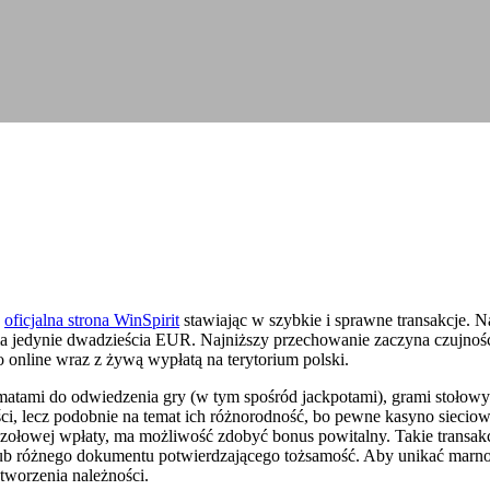
,
oficjalna strona WinSpirit
stawiając w szybkie i sprawne transakcje. N
uma jedynie dwadzieścia EUR. Najniższy przechowanie zaczyna czujno
online wraz z żywą wypłatą na terytorium polski.
omatami do odwiedzenia gry (w tym spośród jackpotami), grami stołow
ści, lecz podobnie na temat ich różnorodność, bo pewne kasyno siec
i czołowej wpłaty, ma możliwość zdobyć bonus powitalny. Takie trans
lub różnego dokumentu potwierdzającego tożsamość. Aby unikać marnow
tworzenia należności.