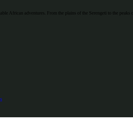
ttable African adventures. From the plains of the Serengeti to the pea
s