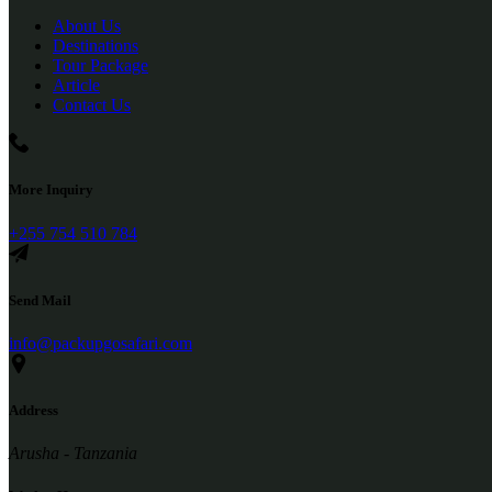
About Us
Destinations
Tour Package
Article
Contact Us
More Inquiry
+255 754 510 784
Send Mail
info@packupgosafari.com
Address
Arusha - Tanzania