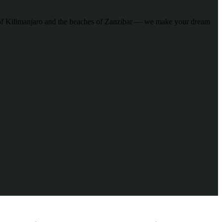
ks of Kilimanjaro and the beaches of Zanzibar — we make your dream