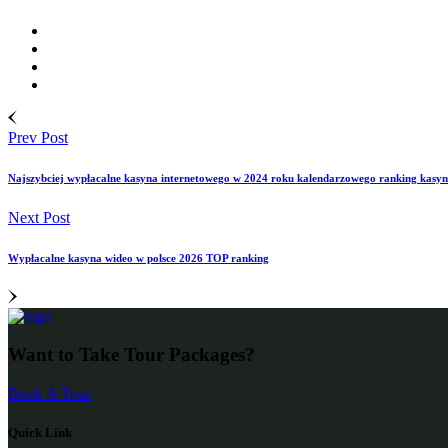
Prev Post
Najszybciej wypłacalne kasyna internetowego w 2024 roku kalendarzowego ranking kasy
Next Post
Wypłacalne kasyna wideo w polsce 2026 TOP ranking
Want to Take Tour Packages?
Book A Tour
Quick Link