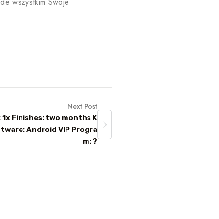
zede wszystkim Swoje
Next Post
 1x Finishes: two months K
tware: Android VIP Progra
m: ?