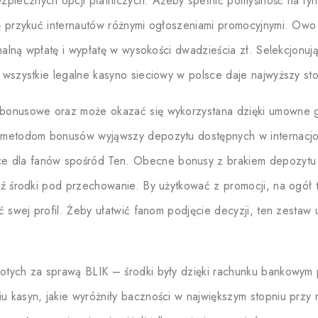
piecznych opcji płatniczych. Ażeby spełnić pomyślność na ry
ię przykuć internautów różnymi ogłoszeniami promocyjnymi. Owo 
nimalną wpłatę i wypłatę w wysokości dwadzieścia zł. Selekcjonu
ż wszystkie legalne kasyno sieciowy w polsce daje najwyższy s
 bonusowe oraz może okazać się wykorzystana dzięki umowne gr
m metodom bonusów wyjąwszy depozytu dostępnych w internacjo
 dla fanów spośród Ten. Obecne bonusy z brakiem depozytu 
ądź środki pod przechowanie. By użytkować z promocji, na ogół 
ić swej profil. Żeby ułatwić fanom podjęcie decyzji, ten zestaw 
otych za sprawą BLIK – środki były dzięki rachunku bankowym 
u kasyn, jakie wyróżniły baczności w największym stopniu przy