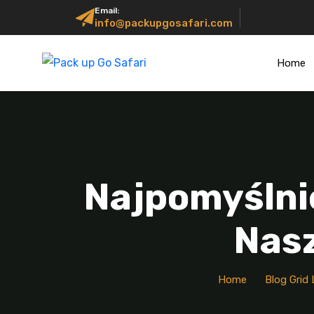
Email:
info@packupgosafari.com
Home
Najpomyślni
Nas
Home
Blog Grid 