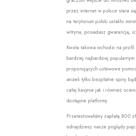
graczom wejście do mnóstwo bez
przez internet w polsce stara s
na terytorium polski ustaliło mi
witryna, posiadasz gwarancję, i
Kwota takowa wchodzi na profil
bardziej najbardziej popularny
proponujących ustawowe pomoce
aniżeli tylko bezpłatne spiny b
całej kasynie jak i również ocen
dostępne platformy.
Przetestowaliśmy zapłatę 800 zł
odnajdziesz nasze poglądy pięci