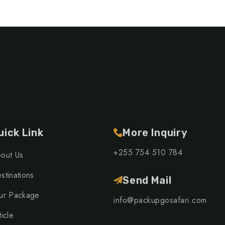
uick Link
More Inquiry
+255 754 510 784
out Us
stinations
Send Mail
ur Package
info@packupgosafari.com
ticle