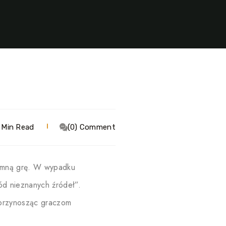
 Min Read
(0) Comment
jemną grę. W wypadku
ód nieznanych źródeł”.
 przynosząc graczom