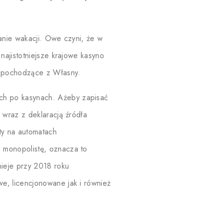
zanie wakacji. Owe czyni, że w
najistotniejsze krajowe kasyno
ów pochodzące z Własny.
ch po kasynach. Ażeby zapisać
 wraz z deklaracją źródła
ty na automatach
o monopolistę, oznacza to
nieje przy 2018 roku
e, licencjonowane jak i również