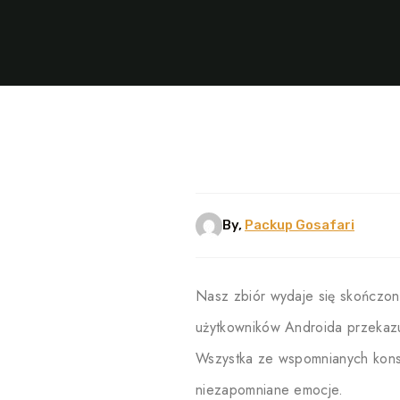
By,
Packup Gosafari
Nasz zbiór wydaje się skończon
użytkowników Androida przekazu
Wszystka ze wspomnianych konso
niezapomniane emocje.