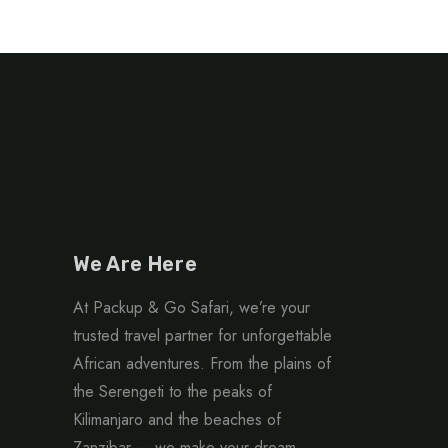
We Are Here
At Packup & Go Safari, we’re your
trusted travel partner for unforgettable
African adventures. From the plains of
the Serengeti to the peaks of
Kilimanjaro and the beaches of
Zanzibar — we make your dream