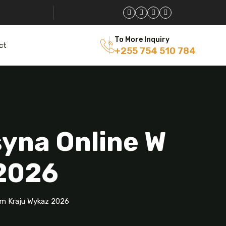
To More Inquiry
ct
+255 754 510 784
yna Online W
2026
ym Kraju Wykaz 2026