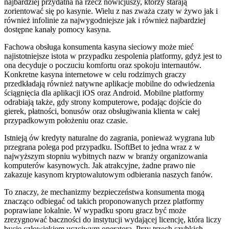
najbardziej przydatna na rzecz nowicjuszy, którzy starają
zorientować się po kasynie. Wielu z nas zważa czaty w żywo jak i
również infolinie za najwygodniejsze jak i również najbardziej
dostępne kanały pomocy kasyna.
Fachowa obsługa konsumenta kasyna sieciowy może mieć
najistotniejsze istota w przypadku zespolenia platformy, gdyż jest to
ona decyduje o poczuciu komfortu oraz spokoju internautów.
Konkretne kasyna internetowe w celu rodzimych graczy
przedkładają również natywne aplikacje mobilne do odwiedzenia
ściągnięcia dla aplikacji iOS oraz Android. Mobilne platformy
odrabiają także, gdy strony komputerowe, podając dojście do
gierek, płatności, bonusów oraz obsługiwania klienta w całej
przypadkowym położeniu oraz czasie.
Istnieją ów kredyty naturalne do zagrania, ponieważ wygrana lub
przegrana polega pod przypadku. ISoftBet to jedna wraz z w
najwyższym stopniu wybitnych nazw w branży organizowania
komputerów kasynowych. Jak atrakcyjne, żadne prawo nie
zakazuje kasynom kryptowalutowym odbierania naszych fanów.
To znaczy, że mechanizmy bezpieczeństwa konsumenta mogą
znacząco odbiegać od takich proponowanych przez platformy
poprawiane lokalnie. W wypadku sporu gracz być może
zrezygnować baczności do instytucji wydającej licencję, która liczy
bycie człowiekiem uczciwym operatora. Przy trzech szybkich