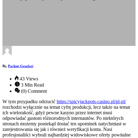
By,
Packup Gosafari
43 Views
3 Min Read
(0) Comment
W tym przypadku odrzucić
https://spicyjackpots-casino.pl/pl-pl/
rozchodzi wyłącznie na temat cyfrę produkcji, lecz także na temat
ich wielorakość, gdyż pewne kasyno przez internet musi
odpowiadać gustom różnorodnych internautów. Po niektórych
stronach możemy poniekąd dostać ten upominek natychmiast w
zarejestrowania się jak i również weryfikacji konta. Nasi
profesjonaliści wybrali najbardziej widowiskowe oferty powitalne