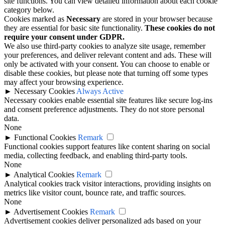
site functions. You can view detailed information about each cookie
category below.
Cookies marked as
Necessary
are stored in your browser because
they are essential for basic site functionality.
These cookies do not
require your consent under GDPR.
We also use third-party cookies to analyze site usage, remember
your preferences, and deliver relevant content and ads. These will
only be activated with your consent. You can choose to enable or
disable these cookies, but please note that turning off some types
may affect your browsing experience.
►
Necessary Cookies
Always Active
Necessary cookies enable essential site features like secure log-ins
and consent preference adjustments. They do not store personal
data.
None
►
Functional Cookies
Remark
Functional cookies support features like content sharing on social
media, collecting feedback, and enabling third-party tools.
None
►
Analytical Cookies
Remark
Analytical cookies track visitor interactions, providing insights on
metrics like visitor count, bounce rate, and traffic sources.
None
►
Advertisement Cookies
Remark
Advertisement cookies deliver personalized ads based on your