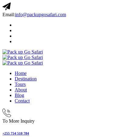
Email:
info@packupgosafari.com
Home
Destination
Tours
About
Blog
Contact
To More Inquiry
+255 754 510 784