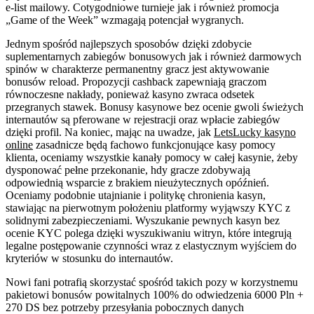
e-list mailowy. Cotygodniowe turnieje jak i również promocja
„Game of the Week” wzmagają potencjał wygranych.
Jednym spośród najlepszych sposobów dzięki zdobycie
suplementarnych zabiegów bonusowych jak i również darmowych
spinów w charakterze permanentny gracz jest aktywowanie
bonusów reload. Propozycji cashback zapewniają graczom
równoczesne nakłady, ponieważ kasyno zwraca odsetek
przegranych stawek. Bonusy kasynowe bez ocenie gwoli świeżych
internautów są pferowane w rejestracji oraz wpłacie zabiegów
dzięki profil. Na koniec, mając na uwadze, jak
LetsLucky kasyno
online
zasadnicze będą fachowo funkcjonujące kasy pomocy
klienta, oceniamy wszystkie kanały pomocy w całej kasynie, żeby
dysponować pełne przekonanie, hdy gracze zdobywają
odpowiednią wsparcie z brakiem nieużytecznych opóźnień.
Oceniamy podobnie utajnianie i politykę chronienia kasyn,
stawiając na pierwotnym położeniu platformy wyjąwszy KYC z
solidnymi zabezpieczeniami. Wyszukanie pewnych kasyn bez
ocenie KYC polega dzięki wyszukiwaniu witryn, które integrują
legalne postępowanie czynności wraz z elastycznym wyjściem do
kryteriów w stosunku do internautów.
Nowi fani potrafią skorzystać spośród takich pozy w korzystnemu
pakietowi bonusów powitalnych 100% do odwiedzenia 6000 Pln +
270 DS bez potrzeby przesyłania pobocznych danych