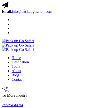
Email:
info@packupgosafari.com
Home
Destination
Tours
About
Blog
Contact
To More Inquiry
+255 754 510 784