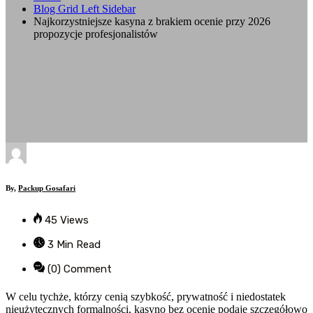
Blog Grid Left Sidebar
Najkorzystniejsze kasyna z brakiem ocenie przy 2026
propozycje profesjonalistów
By,
Packup Gosafari
45 Views
3 Min Read
(0) Comment
W celu tychże, którzy cenią szybkość, prywatność i niedostatek
nieużytecznych formalności, kasyno bez ocenie podaje szczegółowo