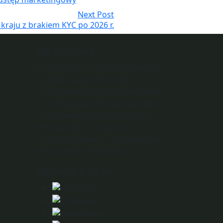
Next Post
kraju z brakiem KYC po 2026 r.
We Are Here
At Packup & Go Safari, we’re your
trusted travel partner for
unforgettable African adventures.
From the plains of the Serengeti
to the peaks of Kilimanjaro and
the beaches of Zanzibar — we
make your dream safari seamless,
safe, and full of memories.
Payment Partner