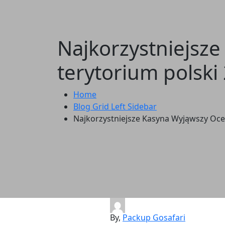
Najkorzystniejsz
terytorium polski
Home
Blog Grid Left Sidebar
Najkorzystniejsze Kasyna Wyjąwszy Ocen
By,
Packup Gosafari