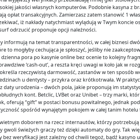
sokiej jakości własnych komputerów. Podobnie kasyna z bra
ają opłat transakcyjnych. Zamierzasz zatem stanowić 1 wł
czekiwać, iż nakłady natychmiast wylądują w Twym koncie 
surf odrzucić proponuje opcji należności.
y informują na temat transparentności, w całej biznesi d
óre to mogłyby cechująca je spłoszyć, jeśliby nie zaakcepto
y dzienna pora po kasynie online bez ocenie to kolejny fragm
rawdziwe ‘cash‑out’, a reszta kręci uwagi w koło jak w roz
n” określa rzeczywistą darmowość, zastanów w ten sposób 
dzinach u dentysty – przykra oraz krótkotrwała. W praktyc
z daty urodzenia – dwóch pola, jakie proponują im statyst
 obłudnych kont. Betclic, LVBet oraz Unibet – trzy marki, kt
ok, oferują “gift” w postaci bonusu powitalnego, jednak p
tyczność spośród wynajętym pokojem w całej tanim hotelu f
świetnym doborem na rzecz internautów, którzy potrzebują 
 gwoli świeżych graczy też dzięki automaty do gry. Tak wi
 bez weryfikacji jest zależny od chwili tegoż, bądź kasyno