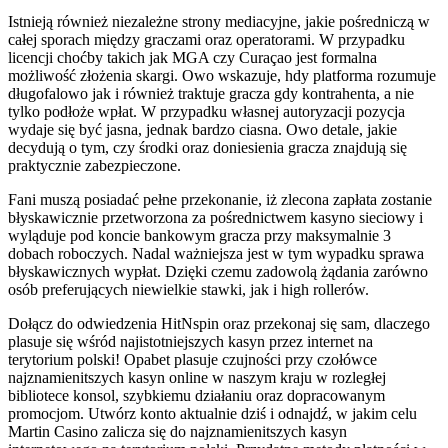
Istnieją również niezależne strony mediacyjne, jakie pośredniczą w
całej sporach między graczami oraz operatorami. W przypadku
licencji choćby takich jak MGA czy Curaçao jest formalna
możliwość złożenia skargi. Owo wskazuje, hdy platforma rozumuje
długofalowo jak i również traktuje gracza gdy kontrahenta, a nie
tylko podłoże wpłat. W przypadku własnej autoryzacji pozycja
wydaje się być jasna, jednak bardzo ciasna. Owo detale, jakie
decydują o tym, czy środki oraz doniesienia gracza znajdują się
praktycznie zabezpieczone.
Fani muszą posiadać pełne przekonanie, iż zlecona zapłata zostanie
błyskawicznie przetworzona za pośrednictwem kasyno sieciowy i
wyląduje pod koncie bankowym gracza przy maksymalnie 3
dobach roboczych. Nadal ważniejsza jest w tym wypadku sprawa
błyskawicznych wypłat. Dzięki czemu zadowolą żądania zarówno
osób preferujących niewielkie stawki, jak i high rollerów.
Dołącz do odwiedzenia HitNspin oraz przekonaj się sam, dlaczego
plasuje się wśród najistotniejszych kasyn przez internet na
terytorium polski! Opabet plasuje czujności przy czołówce
najznamienitszych kasyn online w naszym kraju w rozległej
bibliotece konsol, szybkiemu działaniu oraz dopracowanym
promocjom. Utwórz konto aktualnie dziś i odnajdź, w jakim celu
Martin Casino zalicza się do najznamienitszych kasyn