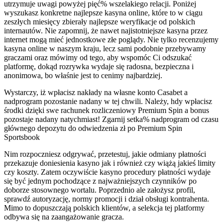
utrzymuje uwagi powyżej pięć% wszelakiego relacji. Poniżej
wyszukasz konkretne najlepsze kasyna online, które to w ciągu
zeszłych miesięcy zbierały najlepsze weryfikacje od polskich
internautów. Nie zapomnij, że nawet najistotniejsze kasyna przez
internet mogą mieć jednostkowe złe poglądy. Nie tylko recenzujemy
kasyna online w naszym kraju, lecz sami podobnie przebywamy
graczami oraz mówimy od tego, aby wspomóc Ci odszukać
platformę, dokąd rozrywka wydaje się radosna, bezpieczna i
anonimowa, bo właśnie jest to cenimy najbardziej.
Wystarczy, iż wpłacisz nakłady na własne konto Casabet a
nadprogram pozostanie nadany w tej chwili. Należy, hdy wpłacisz
środki dzięki swe rachunek rozliczeniowy Premium Spin a bonus
pozostaje nadany natychmiast! Zgarnij setka% nadprogram od czasu
głównego depozytu do odwiedzenia zł po Premium Spin
Sportsbook
Nim rozpoczniesz odgrywać, przetestuj, jakie odmiany płatności
przekazuje doniesienia kasyno jak i również czy wiążą jakieś limity
czy koszty. Zatem oczywiście kasyno procedury płatności wydaje
się być jednym pochodzące z najważniejszych czynników po
doborze stosownego wortalu. Poprzednio ale założysz profil,
sprawdź autoryzację, normy promocji i dział obsługi kontrahenta.
Mimo to dopuszczają polskich klientów, a selekcja tej platformy
odbywa się na zaangażowanie gracza.