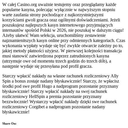
W całej Casino.org uważnie testujemy oraz przeglądamy każde
popularne kasyna, polecając wyłącznie w najwyższym stopniu
warte zaufania strony pochodzące z najkorzystniejszymi
korzyściami gwoli gracza oraz ogólnymi doświadczeniami. Jeżeli
poszukujesz najlepszych kasyn internetowego przyjmujących
internautów spośród Polski w 2026, nie poszukaj w dalszym ciągu!
Ażeby ułatwić Wam selekcja, uruchomiliśmy zestawienie
najznamienitszych kasyn online przy odmiennych kategoriach. Czas
wykonania wypłaty wydaje się być zwykle otwarcie zależny po to,
jakiej metody płatności użyjesz. W pierwszej kolejności transakcja
musi stanowić zatwierdzona poprzez zatrudnionych kasyna
(utrzymuje owe od momentu trzech godzin do trzech dób), a
następnie wydaje się przesyłana pod profil gracza.
Starczy wpłacić nakłady na własne rachunek rozliczeniowy Ally
Spin a bonus zostaje nadany błyskawicznie! Starczy, że wpłacisz
środki pod swe profil Hugo a nadprogram pozostanie przyznany
błyskawicznie! Starczy wpłacić nakłady na swej rachunek
rozliczeniowy HellSpin a premia pozostanie przyznany
bezzwłocznie! Wystarczy wpłacić nakłady dzięki swe rachunek
rozliczeniowy Corgibet a nadprogram pozostanie nadany
błyskawicznie!
Share On: