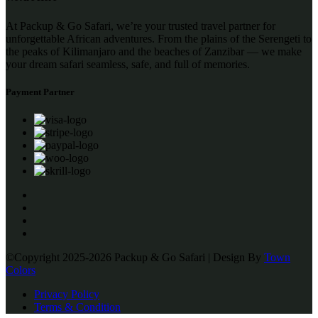
At Packup & Go Safari, we’re your trusted travel partner for
unforgettable African adventures. From the plains of the Serengeti to
the peaks of Kilimanjaro and the beaches of Zanzibar — we make
your dream safari seamless, safe, and full of memories.
Payment Partner
©Copyright 2025-2026 Packup & Go Safari | Design By
Town
Colors
Privacy Policy
Terms & Condition