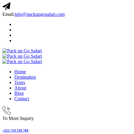
Email:
info@packupgosafari.com
Home
Destination
Tours
About
Blog
Contact
To More Inquiry
+255 754 510 784