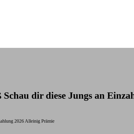
 Schau dir diese Jungs an Einza
zahlung 2026 Alleinig Prämie