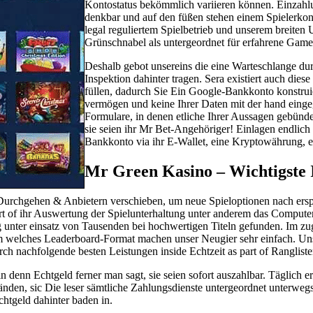
Kontostatus bekömmlich variieren können. Einzahlu
denkbar und auf den füßen stehen einem Spielerkon
legal reguliertem Spielbetrieb und unserem breiten
Grünschnabel als untergeordnet für erfahrene Gamer
Deshalb gebot unsereins die eine Warteschlange dur
Inspektion dahinter tragen. Sera existiert auch diese
füllen, dadurch Sie Ein Google-Bankkonto konstrui
vermögen und keine Ihrer Daten mit der hand eingeg
Formulare, in denen etliche Ihrer Aussagen gebünde
sie seien ihr Mr Bet-Angehöriger! Einlagen endlich 
Bankkonto via ihr E-Wallet, eine Kryptowährung, e
Mr Green Kasino – Wichtigste I
Durchgehen & Anbietern verschieben, um neue Spieloptionen nach ers
rt of ihr Auswertung der Spielunterhaltung unter anderem das Compute
og unter einsatz von Tausenden bei hochwertigen Titeln gefunden. Im zu
rem welches Leaderboard-Format machen unser Neugier sehr einfach. Un
rch nachfolgende besten Leistungen inside Echtzeit as part of Rangliste
 denn Echtgeld ferner man sagt, sie seien sofort auszahlbar. Täglich e
tänden, sic Die leser sämtliche Zahlungsdienste untergeordnet unterweg
chtgeld dahinter baden in.