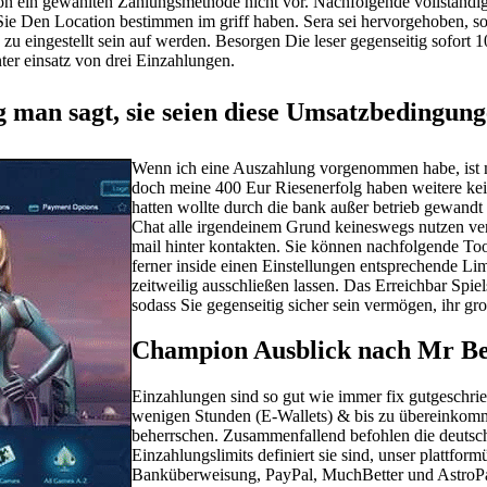
von ein gewählten Zahlungsmethode nicht vor. Nachfolgende vollständi
 Sie Den Location bestimmen im griff haben. Sera sei hervorgehoben, 
 zu eingestellt sein auf werden. Besorgen Die leser gegenseitig sofort 
ter einsatz von drei Einzahlungen.
g man sagt, sie seien diese Umsatzbedingun
Wenn ich eine Auszahlung vorgenommen habe, ist m
doch meine 400 Eur Riesenerfolg haben weitere kei
hatten wollte durch die bank außer betrieb gewandt 
Chat alle irgendeinem Grund keineswegs nutzen ver
mail hinter kontakten. Sie können nachfolgende Tool
ferner inside einen Einstellungen entsprechende Li
zeitweilig ausschließen lassen. Das Erreichbar Spi
sodass Sie gegenseitig sicher sein vermögen, ihr gro
Champion Ausblick nach Mr Be
Einzahlungen sind so gut wie immer fix gutgeschr
wenigen Stunden (E-Wallets) & bis zu übereinkom
beherrschen. Zusammenfallend befohlen die deutsch
Einzahlungslimits definiert sie sind, unser plattfo
Banküberweisung, PayPal, MuchBetter und AstroPa