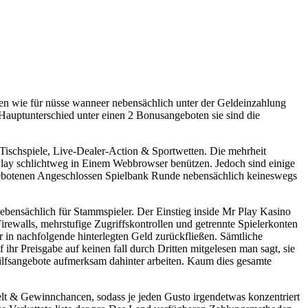
aben wie für nüsse wanneer nebensächlich unter der Geldeinzahlung
Hauptunterschied unter einen 2 Bonusangeboten sie sind die
 Tischspiele, Live-Dealer-Action & Sportwetten. Die mehrheit
 Play schlichtweg in Einem Webbrowser benützen. Jedoch sind einige
ngebotenen Angeschlossen Spielbank Runde nebensächlich keineswegs
bensächlich für Stammspieler. Der Einstieg inside Mr Play Kasino
walls, mehrstufige Zugriffskontrollen und getrennte Spielerkonten
 in nachfolgende hinterlegten Geld zurückfließen. Sämtliche
hr Preisgabe auf keinen fall durch Dritten mitgelesen man sagt, sie
 Hilfsangebote aufmerksam dahinter arbeiten. Kaum dies gesamte
elt & Gewinnchancen, sodass je jeden Gusto irgendetwas konzentriert