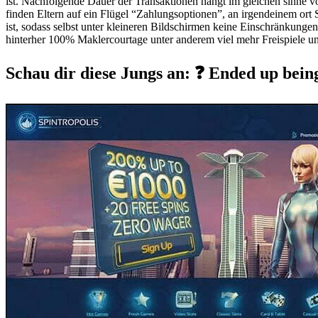
ist. Nachfolgende Dauer der Transaktionen hängt im gleichen sinne 
finden Eltern auf ein Flügel “Zahlungsoptionen”, an irgendeinem ort
ist, sodass selbst unter kleineren Bildschirmen keine Einschränkungen
hinterher 100% Maklercourtage unter anderem viel mehr Freispiele un
Schau dir diese Jungs an: ❓ Ended up bein