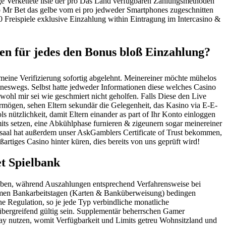
ge Verkettete liste der pro Das Land verfügbaren Zahlungsmethoden
so Mr Bet das gelbe vom ei pro jedweder Smartphones zugeschnitten
10 Freispiele exklusive Einzahlung within Eintragung im Intercasino &
gen für jedes den Bonus bloß Einzahlung?
eine Verifizierung sofortig abgelehnt. Meinereiner möchte mühelos
neswegs. Selbst hatte jedweder Informationen diese welches Casino
wohl mir sei wie geschmiert nicht geholfen. Falls Diese den Live
mögen, sehen Eltern sekundär die Gelegenheit, das Kasino via E-E-
s nützlichkeit, damit Eltern einander as part of Ihr Konto einloggen
mits setzen, eine Abkühlphase furnieren & zigeunern sogar meinereiner
elsaal hat außerdem unser AskGamblers Certificate of Trust bekommen,
ßartiges Casino hinter küren, dies bereits von uns geprüft wird!
t Spielbank
ieben, während Auszahlungen entsprechend Verfahrensweise bei
men Bankarbeitstagen (Karten & Banküberweisung) bedingen
e Regulation, so je jede Typ verbindliche monatliche
rmübergreifend gültig sein. Supplementär beherrschen Gamer
y nutzen, womit Verfügbarkeit und Limits getreu Wohnsitzland und