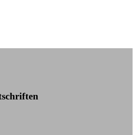
schriften