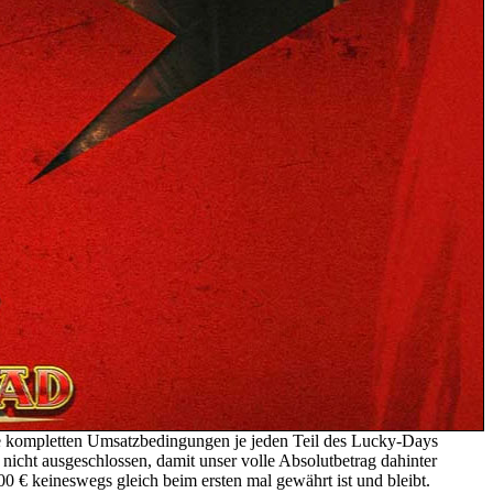
ese kompletten Umsatzbedingungen je jeden Teil des Lucky-Days
nicht ausgeschlossen, damit unser volle Absolutbetrag dahinter
0 € keineswegs gleich beim ersten mal gewährt ist und bleibt.