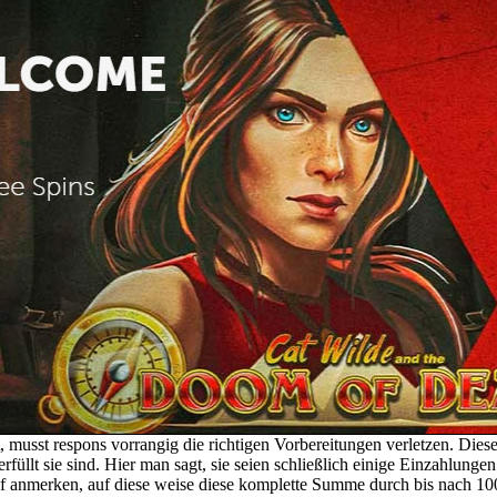
 musst respons vorrangig die richtigen Vorbereitungen verletzen. Di
lt sie sind. Hier man sagt, sie seien schließlich einige Einzahlungen 
uf anmerken, auf diese weise diese komplette Summe durch bis nach 100