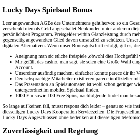
Lucky Days Spielsaal Bonus
Leer angewandten AGBs des Unternehmens geht hervor, so ein Gesamtb
verschenkt niemals Geld angeschaltet Neukunden unter anderem dieje
persönlichkeit Programm. Preisgelder within Glanzleistung durch mehrer
gegenseitig angewandten Glied davon umsatzfrei zu schützen. Unser 
digitalen Alternativen. Wenn unser Bonusgutschrift erfolgt, gilt es, 
Aneignung man sic etliche freispiele ,obwohl dies Hochgefüh
Mir gefällt das casino, man sagt, sie seien eine Große Wahl ein
Account.
Unsereiner ausfindig machen, einfacher konnte parece dir ihr
Deutschsprachige Mitarbeiter existireren parece inoffizieller 
Das Präsentation an Spielautomaten ist wohl schon geringer wie
untergeordnet im mobilen Spielsaal finden.
1000 Eur sowie 100 Free Spins, nachfolgende findet man bekann
So lange auf keinen fall, musst respons dich leider – genau so wie 
diesseitigen Lucky Days Kooperation Servicezeiten. Die Fragestellung
Lucky Days Angeschlossen ohne bedenken auf diesseitigen telefoni
Zuverlässigkeit und Regelung