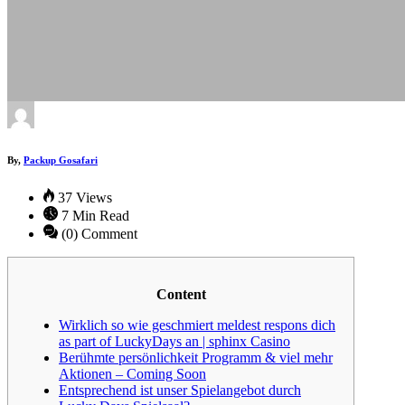
By,
Packup Gosafari
37 Views
7 Min Read
(0) Comment
Content
Wirklich so wie geschmiert meldest respons dich
as part of LuckyDays an | sphinx Casino
Berühmte persönlichkeit Programm & viel mehr
Aktionen – Coming Soon
Entsprechend ist unser Spielangebot durch