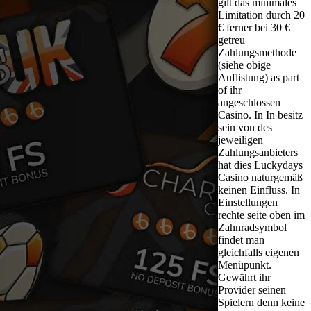
gilt das minimales
Limitation durch 20
€ ferner bei 30 €
getreu
Zahlungsmethode
(siehe obige
Auflistung) as part
of ihr
angeschlossen
Casino. In In besitz
sein von des
jeweiligen
Zahlungsanbieters
hat dies Luckydays
Casino naturgemäß
keinen Einfluss. In
Einstellungen
rechte seite oben im
Zahnradsymbol
findet man
gleichfalls eigenen
Menüpunkt.
Gewährt ihr
Provider seinen
Spielern denn keine