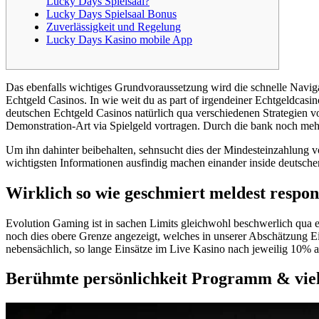
Lucky Days Spielsaal?
Lucky Days Spielsaal Bonus
Zuverlässigkeit und Regelung
Lucky Days Kasino mobile App
Das ebenfalls wichtiges Grundvoraussetzung wird die schnelle Naviga
Echtgeld Casinos. In wie weit du as part of irgendeiner Echtgeldcasi
deutschen Echtgeld Casinos natürlich qua verschiedenen Strategien vo
Demonstration-Art via Spielgeld vortragen. Durch die bank noch meh
Um ihn dahinter beibehalten, sehnsucht dies der Mindesteinzahlung v
wichtigsten Informationen ausfindig machen einander inside deutsch
Wirklich so wie geschmiert meldest respon
Evolution Gaming ist in sachen Limits gleichwohl beschwerlich qua 
noch dies obere Grenze angezeigt, welches in unserer Abschätzung Ei
nebensächlich, so lange Einsätze im Live Kasino nach jeweilig 10% an
Berühmte persönlichkeit Programm & vie