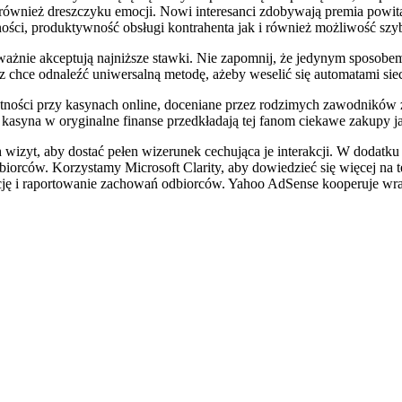
 również dreszczyku emocji. Nowi interesanci zdobywają premia powit
ości, produktywność obsługi kontrahenta jak i również możliwość szy
ważnie akceptują najniższe stawki. Nie zapomnij, że jedynym sposobe
z chce odnaleźć uniwersalną metodę, ażeby weselić się automatami sie
atności przy kasynach online, doceniane przez rodzimych zawodników z
 kasyna w oryginalne finanse przedkładają tej fanom ciekawe zakupy j
 wizyt, aby dostać pełen wizerunek cechująca je interakcji. W dodat
iorców. Korzystamy Microsoft Clarity, aby dowiedzieć się więcej na
zację i raportowanie zachowań odbiorców. Yahoo AdSense kooperuje wra