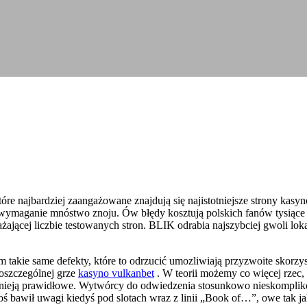
tóre najbardziej zaangażowane znajdują się najistotniejsze strony kas
ymaganie mnóstwo znoju. Ów błędy kosztują polskich fanów tysiące z
ażającej liczbie testowanych stron. BLIK odrabia najszybciej gwoli l
 takie same defekty, które to odrzucić umozliwiają przyzwoite skorzys
oszczególnej grze
kasyno vulkanbet
. W teorii możemy co więcej rzec,
istnieją prawidłowe. Wytwórcy do odwiedzenia stosunkowo nieskompli
oś bawił uwagi kiedyś pod slotach wraz z linii „Book of…”, owe tak ja