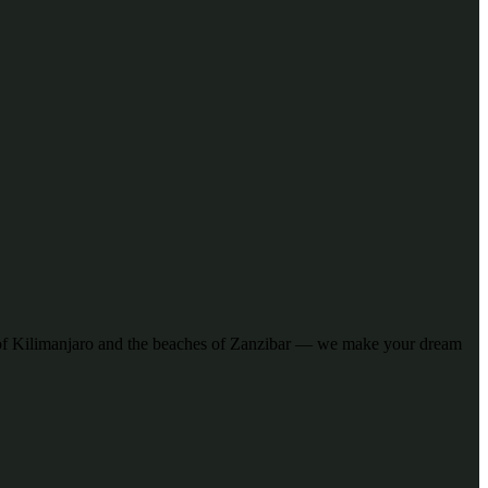
ks of Kilimanjaro and the beaches of Zanzibar — we make your dream