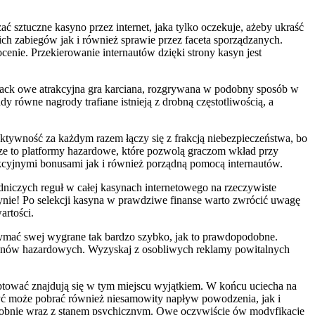
 sztuczne kasyno przez internet, jaka tylko oczekuje, ażeby ukraść
ich zabiegów jak i również sprawie przez faceta sporządzanych.
enie. Przekierowanie internautów dzięki strony kasyn jest
ckjack owe atrakcyjna gra karciana, rozgrywana w podobny sposób w
y równe nagrody trafiane istnieją z drobną częstotliwością, a
aktywność za każdym razem łączy się z frakcją niebezpieczeństwa, bo
ze to platformy hazardowe, które pozwolą graczom wkład przy
cyjnymi bonusami jak i również porządną pomocą internautów.
adniczych reguł w całej kasynach internetowego na rzeczywiste
synie! Po selekcji kasyna w prawdziwe finanse warto zwrócić uwagę
artości.
rzymać swej wygrane tak bardzo szybko, jak to prawdopodobne.
 fanów hazardowych. Wyzyskaj z osobliwych reklamy powitalnych
eptować znajdują się w tym miejscu wyjątkiem. W końcu uciecha na
 być może pobrać również niesamowity napływ powodzenia, jak i
podobnie wraz z stanem psychicznym. Owe oczywiście ów modyfikacje