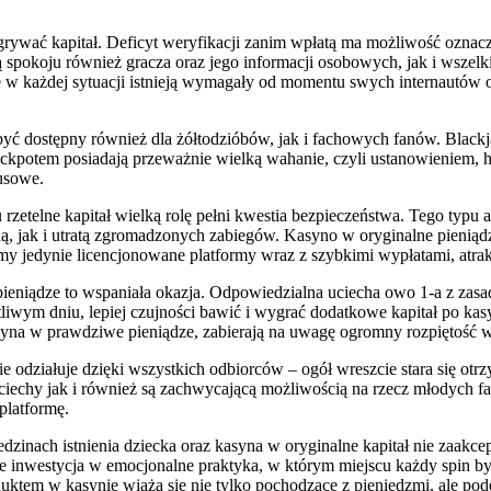
wać kapitał. Deficyt weryfikacji zanim wpłatą ma możliwość oznaczać
 spokoju również gracza oraz jego informacji osobowych, jak i wszelk
w każdej sytuacji istnieją wymagały od momentu swych internautów oc
ę być dostępny również dla żółtodzióbów, jak i fachowych fanów. Bla
ackpotem posiadają przeważnie wielką wahanie, czyli ustanowieniem, hd
usowe.
zetelne kapitał wielką rolę pełni kwestia bezpieczeństwa. Tego typu 
, jak i utratą zgromadzonych zabiegów. Kasyno w oryginalne pieniąd
 jedynie licencjonowane platformy wraz z szybkimi wypłatami, atrak
 pieniądze to wspaniała okazja. Odpowiedzialna uciecha owo 1-a z zas
liwym dniu, lepiej czujności bawić i wygrać dodatkowe kapitał po ka
syna w prawdziwe pieniądze, zabierają na uwagę ogromny rozpiętość w
 odziałuje dzięki wszystkich odbiorców – ogół wreszcie stara się ot
 uciechy jak i również są zachwycającą możliwością na rzecz młodych
platformę.
zinach istnienia dziecka oraz kasyna w oryginalne kapitał nie zaakc
nakże inwestycja w emocjonalne praktyka, w którym miejscu każdy spin
duktem w kasynie wiążą się nie tylko pochodzące z pieniędzmi, ale 