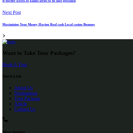
It border scores of games series to be sure precision
Next Post
Maximising Your Money Having Real cash Local casino Bonuses
Want to Take Tour Packages?
Book A Tour
Quick Link
About Us
Destinations
Tour Package
Article
Contact Us
More Inquiry