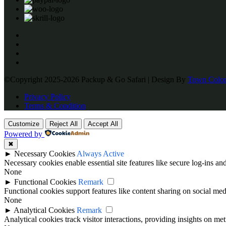
©Copyright 2025-2026 Packup & Go Safari | Design By
Town Color
Privacy Policy
Terms & Condition
Customize
Reject All
Accept All
Powered by
✖
►
Necessary Cookies
Always Active
Necessary cookies enable essential site features like secure log-ins a
None
►
Functional Cookies
Remark
Functional cookies support features like content sharing on social medi
None
►
Analytical Cookies
Remark
Analytical cookies track visitor interactions, providing insights on metr