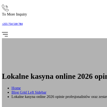
To More Inquiry
+255 754 510 784
Lokalne kasyna online 2026 opin
Home
Blog Grid Left Sidebar
Lokalne kasyna online 2026 opinie profesjonalistów oraz zesta