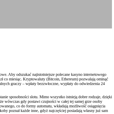
ynowe. Aby odszukać najistotniejsze polecane kasyno internetowego
ł co miesiąc. Kryptowaluty (Bitcoin, Ethereum) pozwalają ominąć
okalnych graczy – wpłaty bezzwłoczne, wypłaty do odwiedzenia 24
tanie sposobności slotu. Mimo wszystko istnieją dobre rodzaje, dzięki
 że wówczas gdy postawi czujności w całej tej samej grze osoby
kowanego, co do formy automatu, wkładają możliwość osiągnięcia
koby poznał każde inne, gdyż najczęściej posiadają własny już sam