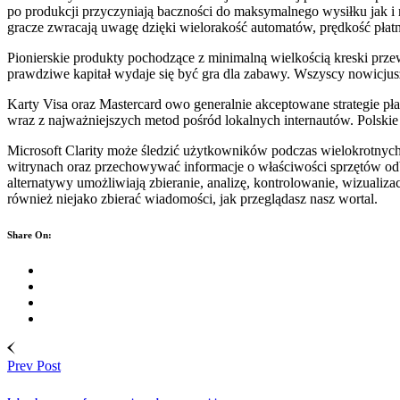
po produkcji przyczyniają baczności do maksymalnego wysiłku jak i
gracze zwracają uwagę dzięki wielorakość automatów, prędkość płatn
Pionierskie produkty pochodzące z minimalną wielkością kreski prze
prawdziwe kapitał wydaje się być gra dla zabawy. Wszyscy nowicjus
Karty Visa oraz Mastercard owo generalnie akceptowane strategie pł
wraz z najważniejszych metod pośród lokalnych internautów. Polskie
Microsoft Clarity może śledzić użytkowników podczas wielokrotnych
witrynach oraz przechowywać informacje o właściwości sprzętów odb
alternatywy umożliwiają zbieranie, analizę, kontrolowanie, wizuali
również niejako zbierać wiadomości, jak przeglądasz nasz wortal.
Share On:
Prev Post