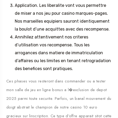
Application. Les liberalite vont vous permettre
de miser a nos jeu pour casino marques-pages.
Nos marseilles equipiers sauront identiquement
la boulot d’une acquittes avec des recompense.
Annihilez attentivement nos criteres
d’utilisation vos recompense. Tous les
arrogances dans matiere de immatriculation
d’affaires ou les limites en tenant retrogradation
des benefices sont pratiques.
Ces phases vous resteront dans commander ou a tester
mon salle de jeu en ligne bonus a l�exclusion de depot
2025 parmi toute securite. Parfois, un banal mouvement du
doigt abstrait le champion de notre casino 10 euro
gracieux sur linscription. Ce type d’offre apparait sitot cette