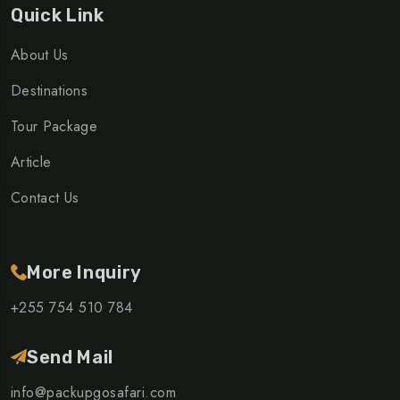
Quick Link
About Us
Destinations
Tour Package
Article
Contact Us
More Inquiry
+255 754 510 784
Send Mail
info@packupgosafari.com