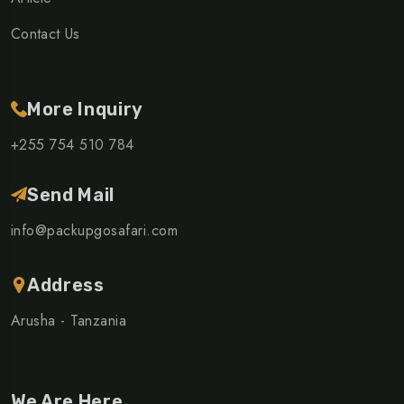
Contact Us
More Inquiry
+255 754 510 784
Send Mail
info@packupgosafari.com
Address
Arusha - Tanzania
We Are Here