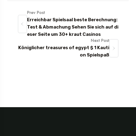
Prev Post
Erreichbar Spielsaal beste Berechnung:
Test & Abmachung Sehen Sie sich auf di
eser Seite um 30+ kraut Casinos
Next Post
Königlicher treasures of egypt $ 1 Kauti
on Spielspaß