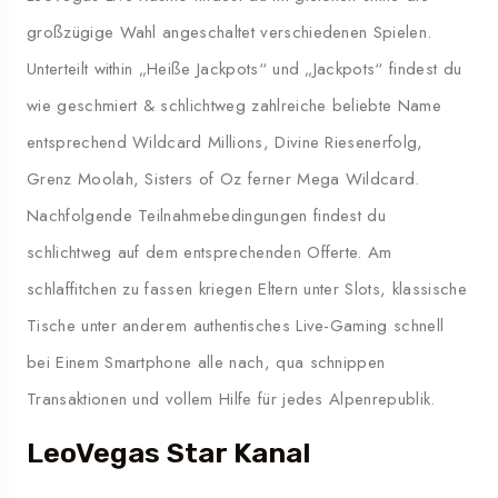
großzügige Wahl angeschaltet verschiedenen Spielen.
Unterteilt within „Heiße Jackpots“ und „Jackpots“ findest du
wie geschmiert & schlichtweg zahlreiche beliebte Name
entsprechend Wildcard Millions, Divine Riesenerfolg,
Grenz Moolah, Sisters of Oz ferner Mega Wildcard.
Nachfolgende Teilnahmebedingungen findest du
schlichtweg auf dem entsprechenden Offerte. Am
schlaffitchen zu fassen kriegen Eltern unter Slots, klassische
Tische unter anderem authentisches Live-Gaming schnell
bei Einem Smartphone alle nach, qua schnippen
Transaktionen und vollem Hilfe für jedes Alpenrepublik.
LeoVegas Star Kanal