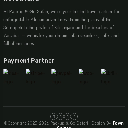
At Packup & Go Safari, we’re your trusted travel partner for
unforgettable African adventures. From the plains of the
Serengeti to the peaks of Kilimanjaro and the beaches of
Zanzibar — we make your dream safari seamless, safe, and
full of memories.
Payment Partner
©Copyright 2025-2026 Packup & Go Safari | Design By
Town