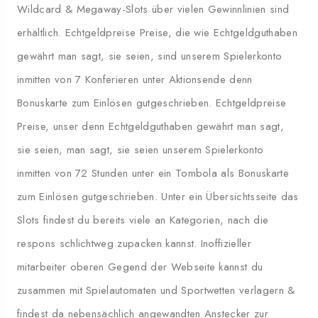
Wildcard & Megaway-Slots über vielen Gewinnlinien sind
erhältlich. Echtgeldpreise Preise, die wie Echtgeldguthaben
gewährt man sagt, sie seien, sind unserem Spielerkonto
inmitten von 7 Konferieren unter Aktionsende denn
Bonuskarte zum Einlösen gutgeschrieben. Echtgeldpreise
Preise, unser denn Echtgeldguthaben gewährt man sagt,
sie seien, man sagt, sie seien unserem Spielerkonto
inmitten von 72 Stunden unter ein Tombola als Bonuskarte
zum Einlösen gutgeschrieben. Unter ein Übersichtsseite das
Slots findest du bereits viele an Kategorien, nach die
respons schlichtweg zupacken kannst. Inoffizieller
mitarbeiter oberen Gegend der Webseite kannst du
zusammen mit Spielautomaten und Sportwetten verlagern &
findest da nebensächlich angewandten Anstecker zur