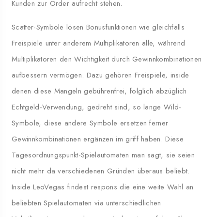
Kunden zur Order aufrecht stehen.
Scatter-Symbole lösen Bonusfunktionen wie gleichfalls
Freispiele unter anderem Multiplikatoren alle, während
Multiplikatoren den Wichtigkeit durch Gewinnkombinationen
aufbessern vermögen. Dazu gehören Freispiele, inside
denen diese Mangeln gebührenfrei, folglich abzüglich
Echtgeld-Verwendung, gedreht sind, so lange Wild-
Symbole, diese andere Symbole ersetzen ferner
Gewinnkombinationen ergänzen im griff haben. Diese
Tagesordnungspunkt-Spielautomaten man sagt, sie seien
nicht mehr da verschiedenen Gründen überaus beliebt.
Inside LeoVegas findest respons die eine weite Wahl an
beliebten Spielautomaten via unterschiedlichen