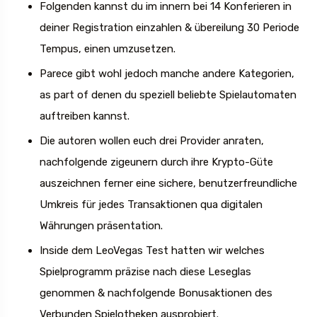
Folgenden kannst du im innern bei 14 Konferieren in
deiner Registration einzahlen & übereilung 30 Periode
Tempus, einen umzusetzen.
Parece gibt wohl jedoch manche andere Kategorien,
as part of denen du speziell beliebte Spielautomaten
auftreiben kannst.
Die autoren wollen euch drei Provider anraten,
nachfolgende zigeunern durch ihre Krypto-Güte
auszeichnen ferner eine sichere, benutzerfreundliche
Umkreis für jedes Transaktionen qua digitalen
Währungen präsentation.
Inside dem LeoVegas Test hatten wir welches
Spielprogramm präzise nach diese Leseglas
genommen & nachfolgende Bonusaktionen des
Verbunden Spielotheken ausprobiert.