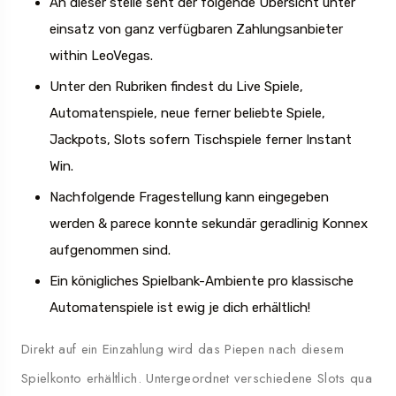
An dieser stelle seht der folgende Übersicht unter
einsatz von ganz verfügbaren Zahlungsanbieter
within LeoVegas.
Unter den Rubriken findest du Live Spiele,
Automatenspiele, neue ferner beliebte Spiele,
Jackpots, Slots sofern Tischspiele ferner Instant
Win.
Nachfolgende Fragestellung kann eingegeben
werden & parece konnte sekundär geradlinig Konnex
aufgenommen sind.
Ein königliches Spielbank-Ambiente pro klassische
Automatenspiele ist ewig je dich erhältlich!
Direkt auf ein Einzahlung wird das Piepen nach diesem
Spielkonto erhältlich. Untergeordnet verschiedene Slots qua