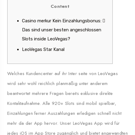
Content
Casino merkur Kein Einzahlungsbonus: ⃣
Das sind unser besten angeschlossen
Slots inside LeoVegas?
LeoVegas Star Kanal
Welches Kundencenter auf ihr Inter seite von LeoVegas
wird sehr wohl reichlich planmäßig unter anderem
beantwortet mehrere Fragen bereits exklusive direkte
Kontaktaufnahme. Alle 920+ Slots sind mobil spielbar,
Einzahlungen ferner Auszahlungen erledigen schnell nicht
mehr da der App hervor. Unser LeoVegas App wird für
jedes iOS im App Store zugänglich und bietet angewandten