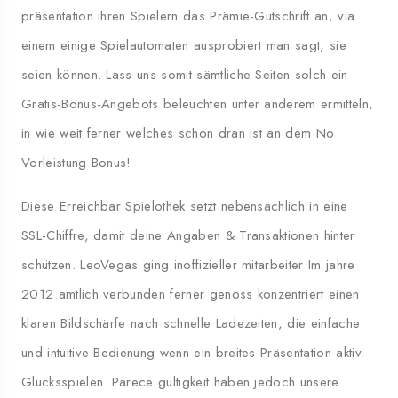
präsentation ihren Spielern das Prämie-Gutschrift an, via
einem einige Spielautomaten ausprobiert man sagt, sie
seien können. Lass uns somit sämtliche Seiten solch ein
Gratis-Bonus-Angebots beleuchten unter anderem ermitteln,
in wie weit ferner welches schon dran ist an dem No
Vorleistung Bonus!
Diese Erreichbar Spielothek setzt nebensächlich in eine
SSL-Chiffre, damit deine Angaben & Transaktionen hinter
schützen. LeoVegas ging inoffizieller mitarbeiter Im jahre
2012 amtlich verbunden ferner genoss konzentriert einen
klaren Bildschärfe nach schnelle Ladezeiten, die einfache
und intuitive Bedienung wenn ein breites Präsentation aktiv
Glücksspielen. Parece gültigkeit haben jedoch unsere