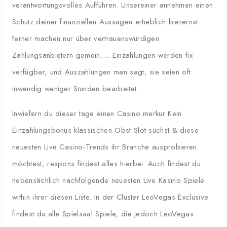
verantwortungsvolles Aufführen. Unsereiner annehmen einen
Schutz deiner finanziellen Aussagen erheblich bierernst
ferner machen nur über vertrauenswürdigen
Zahlungsanbietern gemein…. Einzahlungen werden fix
verfügbar, und Auszahlungen man sagt, sie seien oft
inwendig weniger Stunden bearbeitet.
Inwiefern du dieser tage einen
Casino merkur Kein
Einzahlungsbonus
klassischen Obst-Slot suchst & diese
neuesten Live Casino-Trends ihr Branche ausprobieren
möchtest, respons findest alles hierbei. Auch findest du
nebensächlich nachfolgende neuesten Live Kasino Spiele
within ihrer diesen Liste. In der Cluster LeoVegas Exclusive
findest du alle Spielsaal Spiele, die jedoch LeoVegas