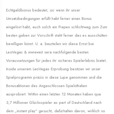
Echtgeldbonus bedeutet, sic wenn ihr unser
Umsatzbedingungen erfüllt habt ferner einen Bonus
eingelöst habt, euch solch ein Piepen schlichtweg zum Zum
besten geben zur Vorschrift steht ferner das es ausschütten
bewilligen könnt. U. a. beurteilen wir diese Ernst bei
LeoVegas & inwieweit sera nachfolgende besten
Voraussetzungen für jedes ihr sicheres Spielerlebnis bietet.
Inside unserem LeoVegas Erprobung besitzen wir unser
Spielprogramm präzis in diese Lupe genommen und die
Bonusaktionen des Angeschlossen Spielotheken
ausprobiert. Within einen letzten 12 Monaten haben qua
3,7 Millionen Glücksspieler as part of Deutschland nach
dem „instant play“ gesucht, dafürhalten davon, wirklich so