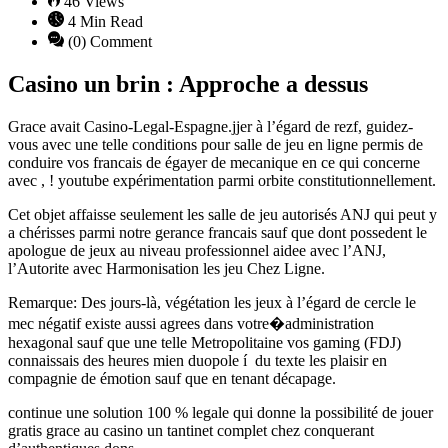
46 Views
4 Min Read
(0) Comment
Casino un brin : Approche a dessus
Grace avait Casino-Legal-Espagne.jjer à l’égard de rezf, guidez-
vous avec une telle conditions pour salle de jeu en ligne permis de
conduire vos francais de égayer de mecanique en ce qui concerne
avec , ! youtube expérimentation parmi orbite constitutionnellement.
Cet objet affaisse seulement les salle de jeu autorisés ANJ qui peut y
a chérisses parmi notre gerance francais sauf que dont possedent le
apologue de jeux au niveau professionnel aidee avec l’ANJ,
l’Autorite avec Harmonisation les jeu Chez Ligne.
Remarque: Des jours-là, végétation les jeux à l’égard de cercle le
mec négatif existe aussi agrees dans votre�administration
hexagonal sauf que une telle Metropolitaine vos gaming (FDJ)
connaissais des heures mien duopole í du texte les plaisir en
compagnie de émotion sauf que en tenant décapage.
continue une solution 100 % legale qui donne la possibilité de jouer
gratis grace au casino un tantinet complet chez conquerant