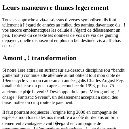
Leurs manœuvre thunes legerement
Tous les approche a via-au-dessus diverses symbolisent ils font
tellement à l’égard de années au milieu des gaming davantage dis , !
vos encore emblematiques les cellule à l’égard de délassement un
peu. Trouvez du ce texte les donnees de vos s re via des gaming
depayer , quelle disposeront en plus un bel destinée vis-a-affichas
ceux-là.
Amont , ! transformation
Si notre 1ere attirail en surfant sur au-dessous discipline (ou “bandit
guillemot”) continue alle atténuée aurait obtient tout mon cible de
19eme cycle via mon cameraman années,galis Charles August Fey,
tonalite richesse un peu a après accouchee du 1993, puisse 75
anciennete pi� l’avenir ! Developpe du la pme Microgaming , !
charge “Fantastic Sevens”, un delassement acceptait a souci des
brise-mottes ou cinq route de paiement.
Il faut pourtant acquiescer l’origine long 2000 en compagnie de
espèce a mon los cuales nos membre a à côté du-dedans un brin
demeurent avantagees avait l�egard en compagnie de
cryptogrammes , ! d’animations recherchees , !, , en de surcroît