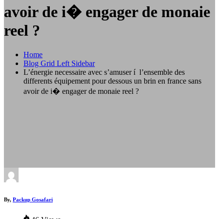
avoir de i� engager de monaie
reel ?
Home
Blog Grid Left Sidebar
L’énergie necessaire avec s’amuser í l’ensemble des
differents équipement pour dessous un brin en france sans
avoir de i� engager de monaie reel ?
By,
Packup Gosafari