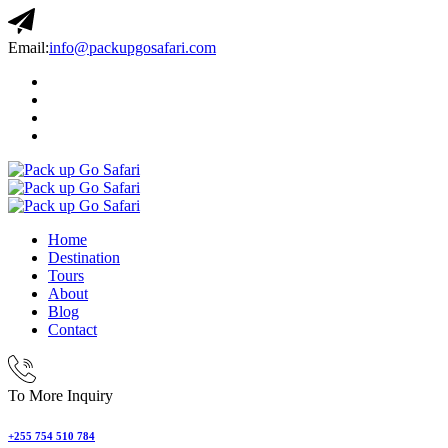
Email:
info@packupgosafari.com
Home
Destination
Tours
About
Blog
Contact
To More Inquiry
+255 754 510 784