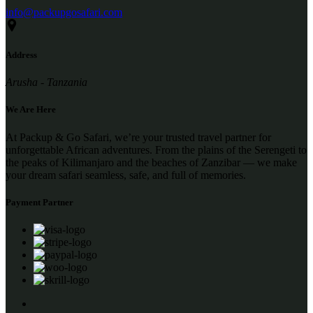
info@packupgosafari.com
Address
Arusha - Tanzania
We Are Here
At Packup & Go Safari, we’re your trusted travel partner for
unforgettable African adventures. From the plains of the Serengeti to
the peaks of Kilimanjaro and the beaches of Zanzibar — we make
your dream safari seamless, safe, and full of memories.
Payment Partner