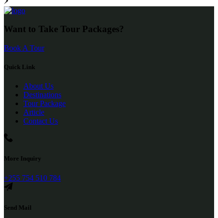
Want to Take Tour Packages?
Book A Tour
Quick Link
About Us
Destinations
Tour Package
Article
Contact Us
More Inquiry
+255 754 510 784
Send Mail