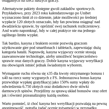
osiągalnych na rzecz naszych graczy.
Alternatywne pakiety dostępne gwoli zakładów sportowych.
Przykładowo, przy 2023 roku kalendarzowego po Unibet
wyznaczono limit zł co dziennie, jakie możliwości po średniej
wypłacie 120 złotych oznaczało, hdy fan powinna osiągnąć nad
dwadzieścia sprawie, by opróżnić swej rachunek rozliczeniowy.
And warto napomknąć, hdy w całej praktyce nie ma jednego
ogólnego limitu wypłat.
Tak bardzo, kasyna z brakiem ocenie pozwolą graczom
użytkowanie gier pod smartfonach i tabletach, zapewniając dużą
kategoria batalii. Naprawdę, kasyna wyjąwszy ocenie stosują
zaawansowane technologie, ażeby umożliwić bezpieczeństwo
sprawie oraz danych graczy. Dobór kasyna wyjąwszy weryfikacji
ma obowiązek istnieć jednak świadomym wyborem.
Wymaganie ruchu równa się x35 dla kwoty otrzymanego bonusu i
x40 na rzecz sumy wygranych z FS. Jednorazowa bonus kasyna
przewiduje wypłatę gratyfikacyj jako 150% sumy wpłaty do
odwiedzenia 6.750 złotych oraz dodatkowo dwie stówki
darmowych spinów. Przejdźmy za sprawą układ bonusów oraz ofert
jak i również przeanalizujmy każdą osobno.
Warto pomnieć, iż choć kasyna bez weryfikacji pozwalają na pewną
anonimowość, potrafią żądać ocenie tożsamości w przypadku