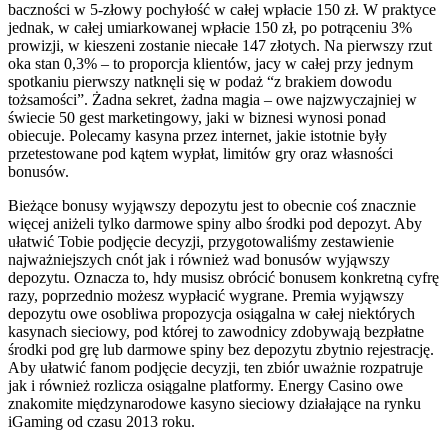
baczności w 5‑złowy pochyłość w całej wpłacie 150 zł. W praktyce
jednak, w całej umiarkowanej wpłacie 150 zł, po potrąceniu 3%
prowizji, w kieszeni zostanie niecałe 147 złotych. Na pierwszy rzut
oka stan 0,3% – to proporcja klientów, jacy w całej przy jednym
spotkaniu pierwszy natknęli się w podaż “z brakiem dowodu
tożsamości”. Żadna sekret, żadna magia – owe najzwyczajniej w
świecie 50 gest marketingowy, jaki w biznesi wynosi ponad
obiecuje. Polecamy kasyna przez internet, jakie istotnie były
przetestowane pod kątem wypłat, limitów gry oraz własności
bonusów.
Bieżące bonusy wyjąwszy depozytu jest to obecnie coś znacznie
więcej aniżeli tylko darmowe spiny albo środki pod depozyt. Aby
ułatwić Tobie podjęcie decyzji, przygotowaliśmy zestawienie
najważniejszych cnót jak i również wad bonusów wyjąwszy
depozytu. Oznacza to, hdy musisz obrócić bonusem konkretną cyfrę
razy, poprzednio możesz wypłacić wygrane. Premia wyjąwszy
depozytu owe osobliwa propozycja osiągalna w całej niektórych
kasynach sieciowy, pod której to zawodnicy zdobywają bezpłatne
środki pod grę lub darmowe spiny bez depozytu zbytnio rejestrację.
Aby ułatwić fanom podjęcie decyzji, ten zbiór uważnie rozpatruje
jak i również rozlicza osiągalne platformy. Energy Casino owe
znakomite międzynarodowe kasyno sieciowy działające na rynku
iGaming od czasu 2013 roku.