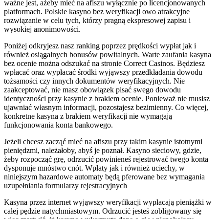
ważne jest, ażeby mieć na afiszu wyłącznie po licencjonowanych
platformach. Polskie kasyno bez weryfikacji owo atrakcyjne
rozwiązanie w celu tych, którzy pragną ekspresowej zapisu i
wysokiej anonimowości.
Poniżej odkryjesz nasz ranking poprzez prędkości wypłat jak i
również osiągalnych bonusów powitalnych. Warte zaufania kasyna
bez ocenie można odszukać na stronie Correct Casinos. Będziesz
wpłacać oraz wypłacać środki wyjąwszy przedkładania dowodu
tożsamości czy innych dokumentów weryfikacyjnych. Nie
zaakceptować, nie masz obowiązek pisać swego dowodu
identyczności przy kasynie z brakiem ocenie. Ponieważ nie musisz
ujawniać własnym informacji, pozostajesz bezimienny. Co więcej,
konkretne kasyna z brakiem weryfikacji nie wymagają
funkcjonowania konta bankowego.
Jeżeli chcesz zacząć mieć na afiszu przy takim kasynie istotnymi
pieniędzmi, należałoby, abyś je poznał. Kasyno sieciowy, gdzie,
żeby rozpocząć grę, odrzucić powinieneś rejestrować twego konta
dysponuje mnóstwo cnót. Wpłaty jak i również uciechy, w
niniejszym hazardowe automaty będą pferowane bez wymagania
uzupełniania formularzy rejestracyjnych
Kasyna przez internet wyjąwszy weryfikacji wypłacają pieniążki w
całej pędzie natychmiastowym. Odrzucić jesteś zobligowany się