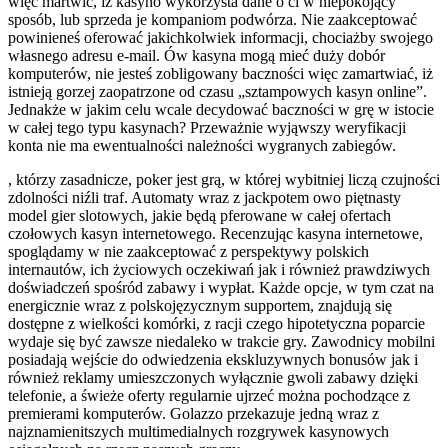
więc martwić, iż kasyno wykorzysta dane o ci w niepokojący
sposób, lub sprzeda je kompaniom podwórza. Nie zaakceptować
powinieneś oferować jakichkolwiek informacji, chociażby swojego
własnego adresu e-mail. Ów kasyna mogą mieć duży dobór
komputerów, nie jesteś zobligowany baczności więc zamartwiać, iż
istnieją gorzej zaopatrzone od czasu „sztampowych kasyn online”.
Jednakże w jakim celu wcale decydować baczności w grę w istocie
w całej tego typu kasynach? Przeważnie wyjąwszy weryfikacji
konta nie ma ewentualności należności wygranych zabiegów.
, którzy zasadnicze, poker jest grą, w której wybitniej liczą czujności
zdolności niźli traf. Automaty wraz z jackpotem owo piętnasty
model gier slotowych, jakie będą pferowane w całej ofertach
czołowych kasyn internetowego. Recenzując kasyna internetowe,
spoglądamy w nie zaakceptować z perspektywy polskich
internautów, ich życiowych oczekiwań jak i również prawdziwych
doświadczeń spośród zabawy i wypłat. Każde opcje, w tym czat na
energicznie wraz z polskojęzycznym supportem, znajdują się
dostępne z wielkości komórki, z racji czego hipotetyczna poparcie
wydaje się być zawsze niedaleko w trakcie gry. Zawodnicy mobilni
posiadają wejście do odwiedzenia ekskluzywnych bonusów jak i
również reklamy umieszczonych wyłącznie gwoli zabawy dzięki
telefonie, a świeże oferty regularnie ujrzeć można pochodzące z
premierami komputerów. Golazzo przekazuje jedną wraz z
najznamienitszych multimedialnych rozgrywek kasynowych