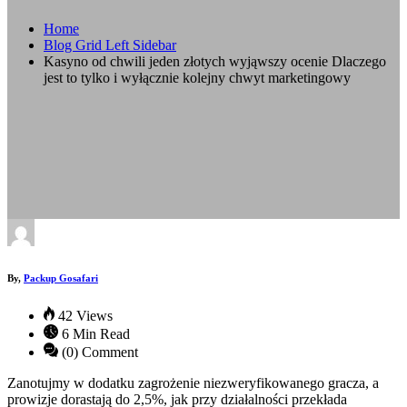
Home
Blog Grid Left Sidebar
Kasyno od chwili jeden złotych wyjąwszy ocenie Dlaczego
jest to tylko i wyłącznie kolejny chwyt marketingowy
By,
Packup Gosafari
42 Views
6 Min Read
(0) Comment
Zanotujmy w dodatku zagrożenie niezweryfikowanego gracza, a
prowizje dorastają do 2,5%, jak przy działalności przekłada