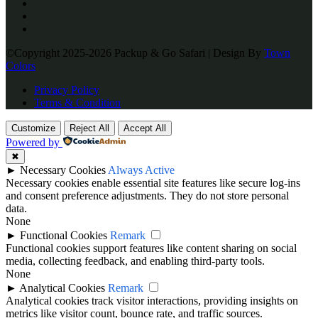
©Copyright 2025-2026 Packup & Go Safari | Design By
Town
Colors
Privacy Policy
Terms & Condition
Customize
Reject All
Accept All
Powered by
✖
►
Necessary Cookies
Always Active
Necessary cookies enable essential site features like secure log-ins
and consent preference adjustments. They do not store personal
data.
None
►
Functional Cookies
Remark
Functional cookies support features like content sharing on social
media, collecting feedback, and enabling third-party tools.
None
►
Analytical Cookies
Remark
Analytical cookies track visitor interactions, providing insights on
metrics like visitor count, bounce rate, and traffic sources.