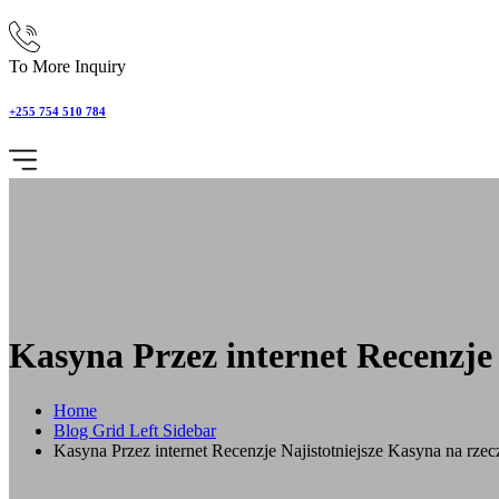
To More Inquiry
+255 754 510 784
Kasyna Przez internet Recenzje 
Home
Blog Grid Left Sidebar
Kasyna Przez internet Recenzje Najistotniejsze Kasyna na rze