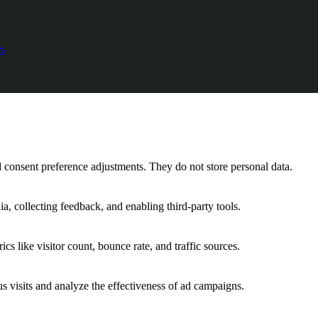
s
nd consent preference adjustments. They do not store personal data.
a, collecting feedback, and enabling third-party tools.
ics like visitor count, bounce rate, and traffic sources.
 visits and analyze the effectiveness of ad campaigns.