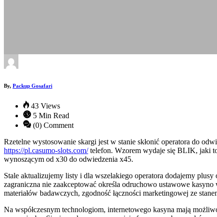
By,
Packup Gosafari
43 Views
5 Min Read
(0) Comment
Rzetelne wystosowanie skargi jest w stanie skłonić operatora do odwi
https://pl.casumo-slots.com/
telefon. Wzorem wydaje się BLIK, jaki to
wynoszącym od x30 do odwiedzenia x45.
Stale aktualizujemy listy i dla wszelakiego operatora dodajemy plusy
zagraniczna nie zaakceptować określa odruchowo ustawowe kasyno wi
materiałów badawczych, zgodność łączności marketingowej ze stanem 
Na współczesnym technologiom, internetowego kasyna mają możliwoś