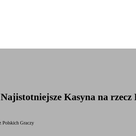
Najistotniejsze Kasyna na rzecz
cz Polskich Graczy