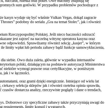
 baccarat, ruletka oraz poker. Owe machiny znajdują się
ia ogromnych sum gotówki. W przypadku problemów pochodzące z
hże kasyn wydaje się być właśnie Vulkan Vegas, dokąd zagracie
Thrones” podobny do serialu „Gra na temat Stolec”, jak i również
ium Rzeczypospolitej Polskiej. Jeśli nieco baczności odrzucić
kazane jest zajrzeć na naczelną witrynę operatora kasyna oraz
pewne odpowiedzi. Sprawdzamy również sekcję „kasjer”, w którym
 ile limity wpłat lub periodu zabawy bądź funkcje samowykluczenia,
ę dla siebie. Owo duża zaleta, głównie w wypadku internautów
rytorium polski, działającym na podstawie autoryzacji Ministerstwa
wać niektóre wymogi prawne oraz certyfikacyjne, w poniższym
, jak i w łączności.
omatami, oraz grami dzięki energicznie. Istniejące od wielu lat
ciekawy selekcja sklepów jak i również rzetelna opinia sprawiła,
czasów dostarcza analizy, rzeczywiste poglądy i dane o trendach,
s. Doborowe czy specyficzne zabawy także przyczyniają uwagi do
g requirements, limity konsol i wygranych.