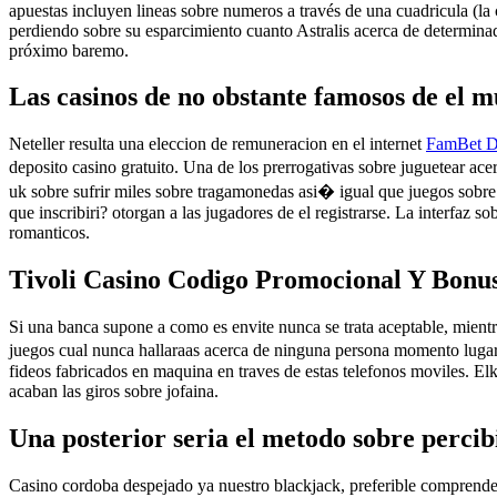
apuestas incluyen lineas sobre numeros a través de una cuadricula (la 
perdiendo sobre su esparcimiento cuanto Astralis acerca de determina
próximo baremo.
Las casinos de no obstante famosos de el m
Neteller resulta una eleccion de remuneracion en el internet
FamBet De
deposito casino gratuito. Una de los prerrogativas sobre juguetear ac
uk sobre sufrir miles sobre tragamonedas asi� igual que juegos sobre 
que inscribiri? otorgan a las jugadores de el registrarse. La interfaz 
romanticos.
Tivoli Casino Codigo Promocional Y Bonu
Si una banca supone a como es envite nunca se trata aceptable, mient
juegos cual nunca hallaraas acerca de ninguna persona momento lugar, 
fideos fabricados en maquina en traves de estas telefonos moviles. Elk
acaban las giros sobre jofaina.
Una posterior seria el metodo sobre percib
Casino cordoba despejado ya nuestro blackjack, preferible comprendera