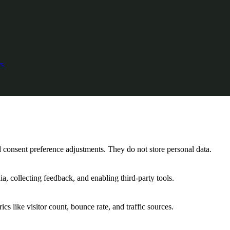
s
nd consent preference adjustments. They do not store personal data.
a, collecting feedback, and enabling third-party tools.
ics like visitor count, bounce rate, and traffic sources.