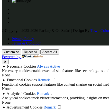
©Copyright 2025-2026 Packup & Go Safari | Design By
Town Color
Privacy Policy
Terms & Condition
Customize
Reject All
Accept All
Powered by
✖
►
Necessary Cookies
Always Active
Necessary cookies enable essential site features like secure log-ins a
None
►
Functional Cookies
Remark
Functional cookies support features like content sharing on social medi
None
►
Analytical Cookies
Remark
Analytical cookies track visitor interactions, providing insights on metr
None
►
Advertisement Cookies
Remark