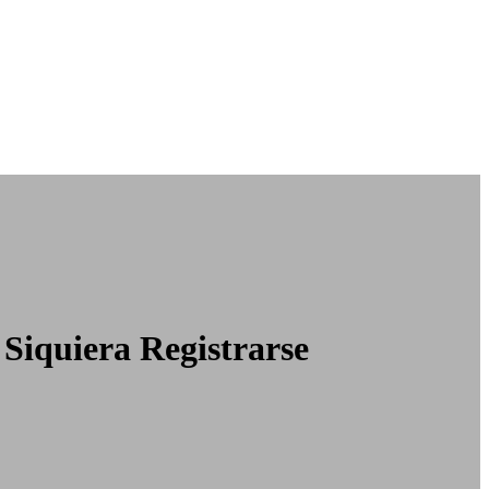
Siquiera Registrarse