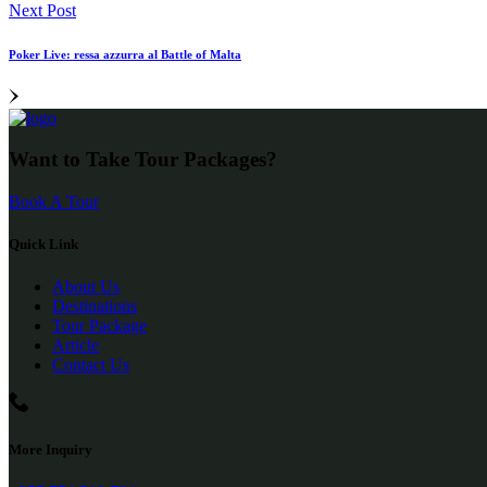
Next Post
Poker Live: ressa azzurra al Battle of Malta
Want to Take Tour Packages?
Book A Tour
Quick Link
About Us
Destinations
Tour Package
Article
Contact Us
More Inquiry