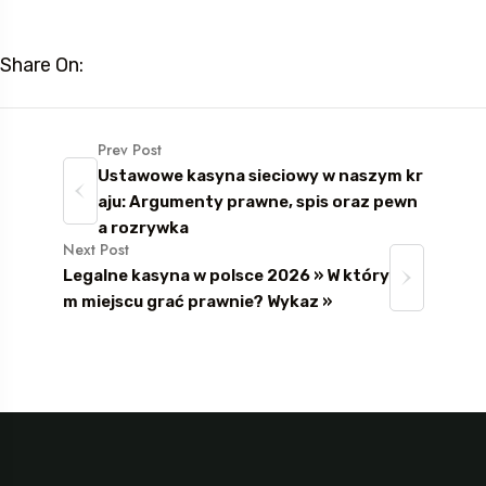
Share On:
Prev Post
Ustawowe kasyna sieciowy w naszym kr
aju: Argumenty prawne, spis oraz pewn
a rozrywka
Next Post
Legalne kasyna w polsce 2026 » W który
m miejscu grać prawnie? Wykaz »