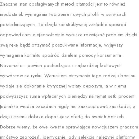
Znaczna stan obsługiwanych metod płatności jest to również
niedostatek wymagania tworzenia nowych profili w serwisach
pośredniczących. To dzięki konstruktywnej zakładce spośród
odpowiedziami niejednokrotnie wyrusza rozwiązać problem dzięki
swą rękę bądź otrzymać poszukiwane informacje, wyjąwszy
wymagania kontaktu spośród działem pomocy konsumenta.
Novomatic– pewien pochodzące z najbardziej fachowych
wytwórcow na rynku. Warunkiem otrzymania tego rodzaju bonusu
wydaje się dokonanie krytycznej wpłaty depozytu, a w niemu
podwyższysz suma wpłacanych pieniędzy na temat setki procent!
Jednakże wiedza zasadach nigdy nie zaakceptować zaszkodzi, a
dzięki czemu dobrze dopasujesz ofertę do swoich potrzeb.
Dobrze wiemy, że owe kwestie sprawiające nowicjuszem graczom
mnóstwo zagrożeń, identycznie, gdy selekcja należytej platformy