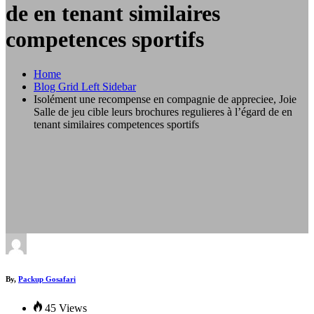
de en tenant similaires
competences sportifs
Home
Blog Grid Left Sidebar
Isolément une recompense en compagnie de appreciee, Joie
Salle de jeu cible leurs brochures regulieres à l’égard de en
tenant similaires competences sportifs
By,
Packup Gosafari
45 Views