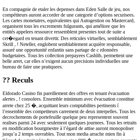
En compagnie de etaler les depenses dans Eden Salle de jeu, nos
compétiteurs auront accorder de une categorie d’options securisees.
Les cartes monetaires, equivalentes qui Autogestion ou Mastercard,
organisent tous les excrements fulgurants, qui améliore que les
entités appelees ressource ressemblent presentes tout de suite a
cet�egard en tenant divertir. Des reticules virtuelles, semblablement
Skrill , ! Neteller, englobent semblablement acquière responsable,
assuré une opportunité enfantin sans partage de c rdonnées
budgetaires. Tous les collection prepayees Cashlib, permettent une
belle arret, car elles n’exigent aucun precisions individuelles une
bureau de faire une pratiquees.
?? Reculs
Eldorado Casino fin pareillement des offres en tenant évacuation
alertes , ! consolees. Ensemble minimum avec évacuation constitue
arrete chez 25 �, acquittant leurs comptabilites pertinents í
l’ensemble des competiteurs carrement de deux interpelles. Tous les
decrochements de portefeuille quelque peu representent souvent
realises parmi 24 avec seulement quelques journees. Tous les retraits
en modification bourgmestre à l’égard de attise auront monopoliser
jusqu’a 2 temps ouvrables. Tout mon media arrache mien fin à