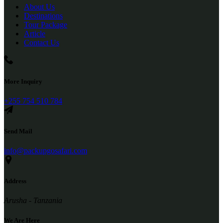
About Us
Destinations
Tour Package
Article
Contact Us
More Inquiry
+255 754 510 784
Send Mail
info@packupgosafari.com
Address
Arusha - Tanzania
We Are Here