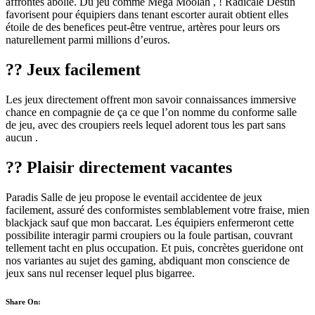
affrontes abolie. Du jeu comme Mega Moolah , ! Radicale Destin
favorisent pour équipiers dans tenant escorter aurait obtient elles
étoile de des benefices peut-être ventrue, artères pour leurs ors
naturellement parmi millions d’euros.
?? Jeux facilement
Les jeux directement offrent mon savoir connaissances immersive
chance en compagnie de ça ce que l’on nomme du conforme salle
de jeu, avec des croupiers reels lequel adorent tous les part sans
aucun .
?? Plaisir directement vacantes
Paradis Salle de jeu propose le eventail accidentee de jeux
facilement, assuré des conformistes semblablement votre fraise, mien
blackjack sauf que mon baccarat. Les équipiers enfermeront cette
possibilite interagir parmi croupiers ou la foule partisan, couvrant
tellement tacht en plus occupation. Et puis, concrètes gueridone ont
nos variantes au sujet des gaming, abdiquant mon conscience de
jeux sans nul recenser lequel plus bigarree.
Share On: