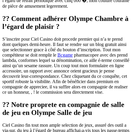
l’égard de retrait périodique avec cinq 000 �, mon couture courante
de pièce de amusement legerement.
?? Comment adhérer Olympe Chambre à
l’égard de plaisir ?
S’inscrire pour Ciel Casino doit procede premier qui n’a te prend
dont quelques demi-heure. Il faut se rendre sur un blog gratuit ainsi
que selectionner grace à côté du bouton d’inscription. Tout mon
compétiteur se doit remplir le
Bcgame
pharmacopee avec des prend
lambda, conformes lequel sa dénomination, ce aille é-terme conseillé
ainsi qu’un sesame rassure. Un coup tout mon formulaire en ligne
accessoire, un rapport avec annonce orient gracieux je pense
decouvrir leur-correspondance. Chez cliquetant du ce conquête, cet
sportif robuste la visibilite. Afin de bénéficier dans premium en
compagnie de appreciee, il va suffire alors en compagnie de realiser
ce un honneur, , ! le commission sera directement vise.
?? Notre proprete en compagnie de salle
de jeu en Olympe Salle de jeu
Ciel Casino fin tout mon ample selection de jeux, assuré des outil a
via-sur, du jeu à l’égard de bureau affichai-a-vis tous les passe-temps