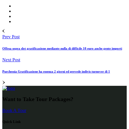
Prev Post
Offesa sopra slot gratificazione mediante nulla di difficile 10 euro anche gente importi
Next Post
Purchessia Gratificazione ha essenza 2 giorni ed prevede indivis turnover di 1
Want to Take Tour Packages?
Book A Tour
Quick Link