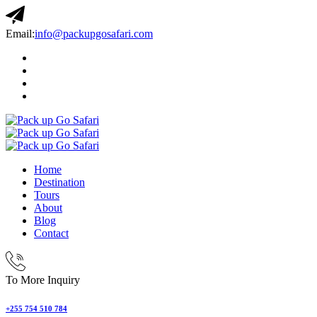
Email:
info@packupgosafari.com
Home
Destination
Tours
About
Blog
Contact
To More Inquiry
+255 754 510 784