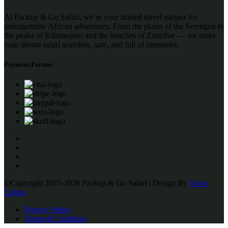
At Packup & Go Safari, we’re your trusted travel partner for
unforgettable African adventures. From the plains of the Serengeti to
the peaks of Kilimanjaro and the beaches of Zanzibar — we make
your dream safari seamless, safe, and full of memories.
Payment Partner
©Copyright 2025-2026 Packup & Go Safari | Design By
Town
Colors
Privacy Policy
Terms & Condition