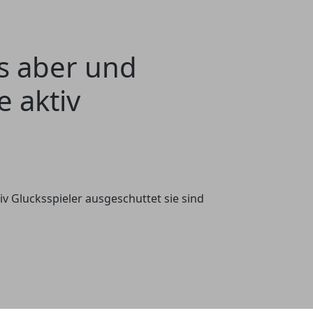
ls aber und
 aktiv
iv Glucksspieler ausgeschuttet sie sind