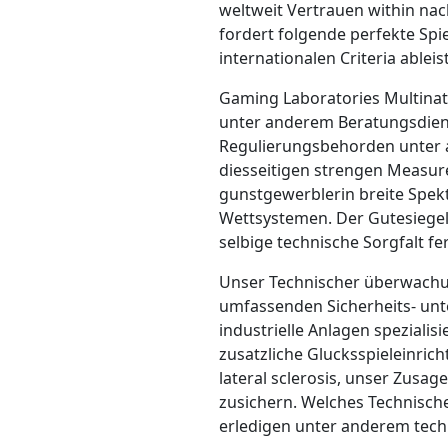
weltweit Vertrauen within nach
fordert folgende perfekte Spi
internationalen Criteria able
Gaming Laboratories Multinati
unter anderem Beratungsdienst
Regulierungsbehorden unter a
diesseitigen strengen Measures
gunstgewerblerin breite Spek
Wettsystemen. Der Gutesiegel b
selbige technische Sorgfalt fe
Unser Technischer überwachun
umfassenden Sicherheits- unt
industrielle Anlagen spezial
zusatzliche Glucksspieleinri
lateral sclerosis, unser Zusa
zusichern. Welches Technische
erledigen unter anderem tech