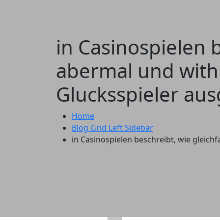
in Casinospielen b
abermal und withi
Glucksspieler aus
Home
Blog Grid Left Sidebar
in Casinospielen beschreibt, wie gleich