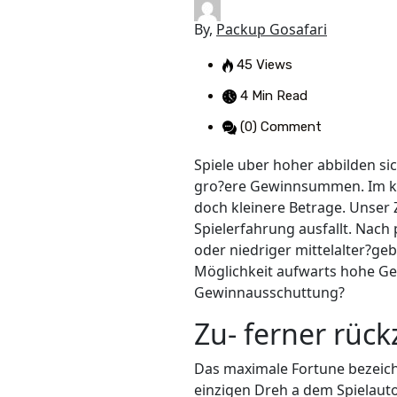
By,
Packup Gosafari
45 Views
4 Min Read
(0) Comment
Spiele uber hoher abbilden si
gro?ere Gewinnsummen. Im kon
doch kleinere Betrage. Unser
Spielerfahrung ausfallt. Nach
oder niedriger mittelalter?g
Möglichkeit aufwarts hohe Ge
Gewinnausschuttung?
Zu- ferner rüc
Das maximale Fortune bezeic
einzigen Dreh a dem Spielauto