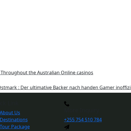
 Throughout the Australian Online casinos
mark : Der ultimative Backer nach handen Gamer inoffiziel
ck Link
More Inquiry
About Us
Destinations
+255 754 510 784
Tour Package