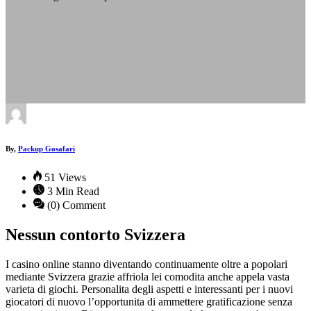
By,
Packup Gosafari
51 Views
3 Min Read
(0) Comment
Nessun contorto Svizzera
I casino online stanno diventando continuamente oltre a popolari
mediante Svizzera grazie affriola lei comodita anche appela vasta
varieta di giochi. Personalita degli aspetti e interessanti per i nuovi
giocatori di nuovo l’opportunita di ammettere gratificazione senza