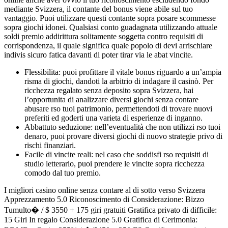
mediante Svizzera, il contante del bonus viene abile sul tuo
vantaggio. Puoi utilizzare questi contante sopra posare scommesse
sopra giochi idonei. Qualsiasi conto guadagnata utilizzando attuale
soldi premio addirittura solitamente soggetta contro requisiti di
corrispondenza, il quale significa quale popolo di devi arrischiare
indivis sicuro fatica davanti di poter tirar via le abat vincite.
Flessibilita: puoi profittare il vitale bonus riguardo a un’ampia
risma di giochi, dandoti la arbitrio di indagare il casinò. Per
ricchezza regalato senza deposito sopra Svizzera, hai
l’opportunita di analizzare diversi giochi senza contare
abusare rso tuoi patrimonio, permettendoti di trovare nuovi
preferiti ed goderti una varieta di esperienze di inganno.
Abbattuto seduzione: nell’eventualità che non utilizzi rso tuoi
denaro, puoi provare diversi giochi di nuovo strategie privo di
rischi finanziari.
Facile di vincite reali: nel caso che soddisfi rso requisiti di
studio letterario, puoi prendere le vincite sopra ricchezza
comodo dal tuo premio.
I migliori casino online senza contare al di sotto verso Svizzera
Apprezzamento 5.0 Riconoscimento di Considerazione: Bizzo
Tumulto� / $ 3550 + 175 giri gratuiti Gratifica privato di difficile:
15 Giri In regalo Considerazione 5.0 Gratifica di Cerimonia: