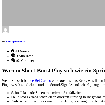
By,
Packup Gosafari
43 Views
9 Min Read
(0) Comment
Warum Short‑Burst Play sich wie ein Sprin
Wenn Sie sich bei
Ice Bet Casino
einloggen, ist das Erste, was Ihnen 
Fingerwisch zu klicken, und die Sound‑Signale sind scharf genug, 
Schnell ladende Seiten minimieren Ausfallzeiten.
Helle Icons ermöglichen einen direkten Einstieg in Ihr gewählte
Auf‑Bildschirm‑Timer erinnern Sie daran, wie lange Sie bereits