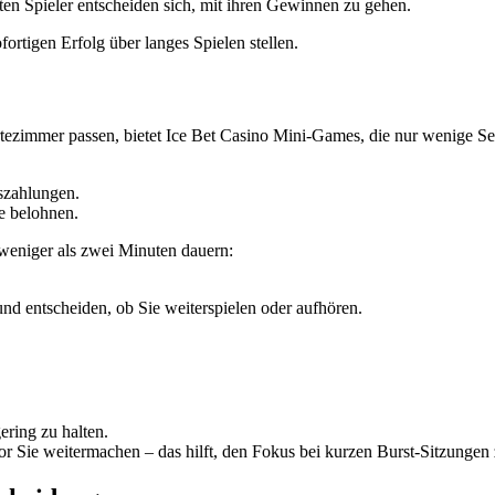
sten Spieler entscheiden sich, mit ihren Gewinnen zu gehen.
fortigen Erfolg über langes Spielen stellen.
tezimmer passen, bietet Ice Bet Casino Mini‑Games, die nur wenige S
uszahlungen.
e belohnen.
 weniger als zwei Minuten dauern:
nd entscheiden, ob Sie weiterspielen oder aufhören.
ring zu halten.
r Sie weitermachen – das hilft, den Fokus bei kurzen Burst‑Sitzungen 