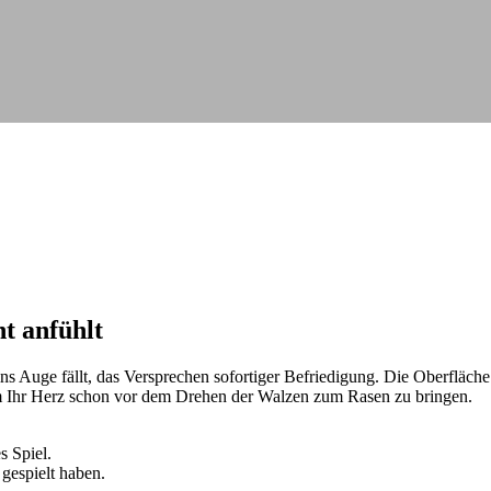
t anfühlt
ins Auge fällt, das Versprechen sofortiger Befriedigung. Die Oberfläche
um Ihr Herz schon vor dem Drehen der Walzen zum Rasen zu bringen.
s Spiel.
 gespielt haben.