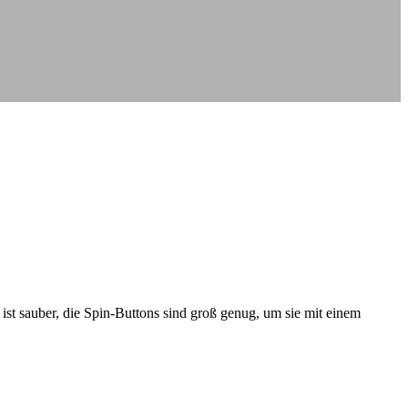
 ist sauber, die Spin‑Buttons sind groß genug, um sie mit einem