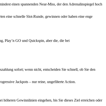
zumindest einen spannenden Near‑Miss, der den Adrenalinspiegel hoch
rten eine schnelle Slot‑Runde, gewinnen oder haben eine enge
ng, Play’n GO und Quickspin, aber die, die bei
szahlung sofort; wenn nicht, entscheiden Sie schnell, ob Sie den
essive Jackpots – nur reine, ungefilterte Action.
ei höheren Gewinnlinien eingehen, bis Sie dieses Ziel erreichen oder