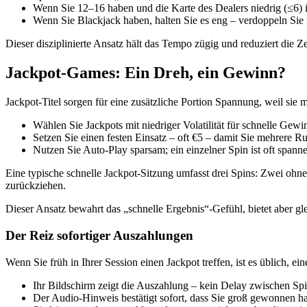
Wenn Sie 12–16 haben und die Karte des Dealers niedrig (≤6) i
Wenn Sie Blackjack haben, halten Sie es eng – verdoppeln Sie n
Dieser disziplinierte Ansatz hält das Tempo zügig und reduziert die Z
Jackpot‑Games: Ein Dreh, ein Gewinn?
Jackpot‑Titel sorgen für eine zusätzliche Portion Spannung, weil sie 
Wählen Sie Jackpots mit niedriger Volatilität für schnelle Gewi
Setzen Sie einen festen Einsatz – oft €5 – damit Sie mehrere R
Nutzen Sie Auto‑Play sparsam; ein einzelner Spin ist oft spann
Eine typische schnelle Jackpot‑Sitzung umfasst drei Spins: Zwei ohn
zurückziehen.
Dieser Ansatz bewahrt das „schnelle Ergebnis“-Gefühl, bietet aber g
Der Reiz sofortiger Auszahlungen
Wenn Sie früh in Ihrer Session einen Jackpot treffen, ist es üblich, ei
Ihr Bildschirm zeigt die Auszahlung – kein Delay zwischen Sp
Der Audio‑Hinweis bestätigt sofort, dass Sie groß gewonnen h