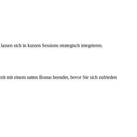
ssen sich in kurzen Sessions strategisch integrieren.
it mit einem satten Bonus beendet, bevor Sie sich zufrieden