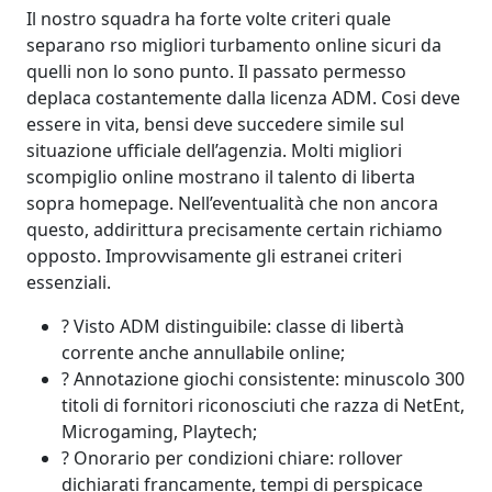
Il nostro squadra ha forte volte criteri quale
separano rso migliori turbamento online sicuri da
quelli non lo sono punto. Il passato permesso
deplaca costantemente dalla licenza ADM. Cosi deve
essere in vita, bensi deve succedere simile sul
situazione ufficiale dell’agenzia. Molti migliori
scompiglio online mostrano il talento di liberta
sopra homepage. Nell’eventualità che non ancora
questo, addirittura precisamente certain richiamo
opposto. Improvvisamente gli estranei criteri
essenziali.
? Visto ADM distinguibile: classe di libertà
corrente anche annullabile online;
? Annotazione giochi consistente: minuscolo 300
titoli di fornitori riconosciuti che razza di NetEnt,
Microgaming, Playtech;
? Onorario per condizioni chiare: rollover
dichiarati francamente, tempi di perspicace