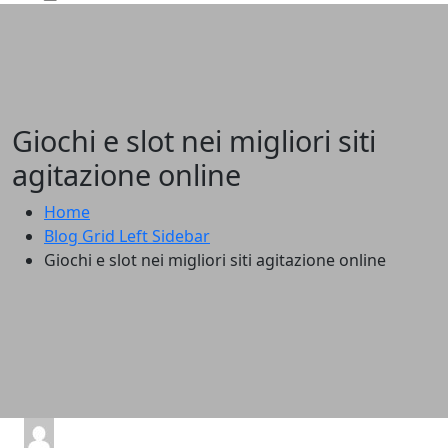
Giochi e slot nei migliori siti
agitazione online
Home
Blog Grid Left Sidebar
Giochi e slot nei migliori siti agitazione online