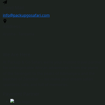
Send Mail
info@packupgosafari.com
Address
Arusha - Tanzania
We Are Here
At Packup & Go Safari, we’re your trusted travel partner
for unforgettable African adventures. From the plains
of the Serengeti to the peaks of Kilimanjaro and the
beaches of Zanzibar — we make your dream safari
seamless, safe, and full of memories.
Payment Partner