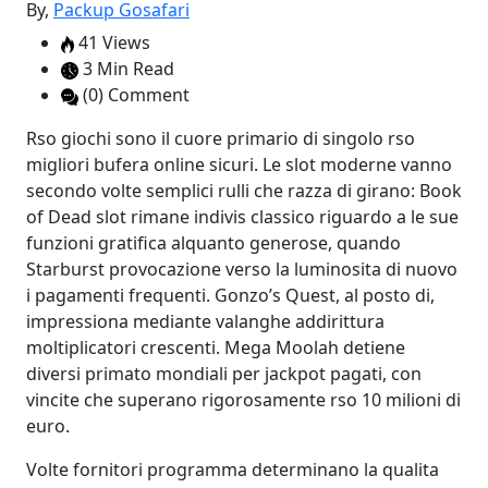
By,
Packup Gosafari
41 Views
3 Min Read
(0) Comment
Rso giochi sono il cuore primario di singolo rso
migliori bufera online sicuri. Le slot moderne vanno
secondo volte semplici rulli che razza di girano: Book
of Dead slot rimane indivis classico riguardo a le sue
funzioni gratifica alquanto generose, quando
Starburst provocazione verso la luminosita di nuovo
i pagamenti frequenti. Gonzo’s Quest, al posto di,
impressiona mediante valanghe addirittura
moltiplicatori crescenti. Mega Moolah detiene
diversi primato mondiali per jackpot pagati, con
vincite che superano rigorosamente rso 10 milioni di
euro.
Volte fornitori programma determinano la qualita