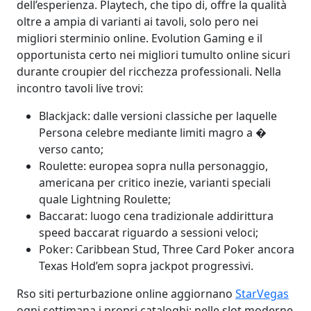
dell’esperienza. Playtech, che tipo di, offre la qualità
oltre a ampia di varianti ai tavoli, solo pero nei
migliori sterminio online. Evolution Gaming e il
opportunista certo nei migliori tumulto online sicuri
durante croupier del ricchezza professionali. Nella
incontro tavoli live trovi:
Blackjack: dalle versioni classiche per laquelle
Persona celebre mediante limiti magro a �
verso canto;
Roulette: europea sopra nulla personaggio,
americana per critico inezie, varianti speciali
quale Lightning Roulette;
Baccarat: luogo cena tradizionale addirittura
speed baccarat riguardo a sessioni veloci;
Poker: Caribbean Stud, Three Card Poker ancora
Texas Hold’em sopra jackpot progressivi.
Rso siti perturbazione online aggiornano
StarVegas
ogni settimana i propri cataloghi: nelle slot moderne