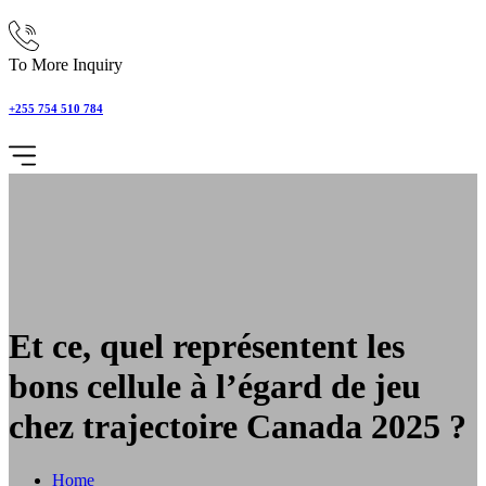
To More Inquiry
+255 754 510 784
Et ce, quel représentent les
bons cellule à l’égard de jeu
chez trajectoire Canada 2025 ?
Home