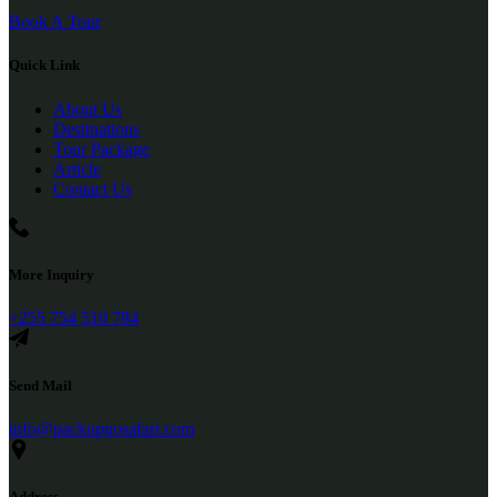
Book A Tour
Quick Link
About Us
Destinations
Tour Package
Article
Contact Us
More Inquiry
+255 754 510 784
Send Mail
info@packupgosafari.com
Address