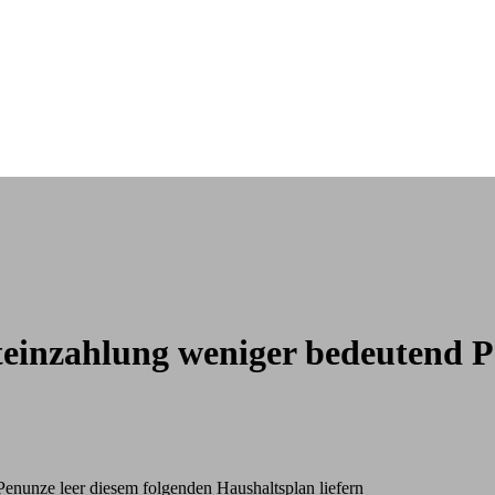
einzahlung weniger bedeutend P
enunze leer diesem folgenden Haushaltsplan liefern