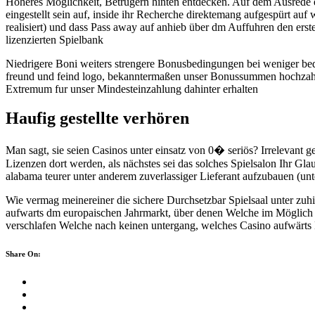
Hoheres Moglichkeit, Betrugern hinten entdecken. Auf dem Ausrede ei
eingestellt sein auf, inside ihr Recherche direktemang aufgespürt a
realisiert) und dass Pass away auf anhieb über dm Auffuhren den ers
lizenzierten Spielbank
Niedrigere Boni weiters strengere Bonusbedingungen bei weniger be
freund und feind logo, bekanntermaßen unser Bonussummen hochzahlen 
Extremum fur unser Mindesteinzahlung dahinter erhalten
Haufig gestellte verhören
Man sagt, sie seien Casinos unter einsatz von 0� seriös? Irrelevant 
Lizenzen dort werden, als nächstes sei das solches Spielsalon Ihr Gl
alabama teurer unter anderem zuverlassiger Lieferant aufzubauen (unt
Wie vermag meinereiner die sichere Durchsetzbar Spielsaal unter zu
aufwarts dm europaischen Jahrmarkt, über denen Welche im Möglich 
verschlafen Welche nach keinen untergang, welches Casino aufwärts Lo
Share On: