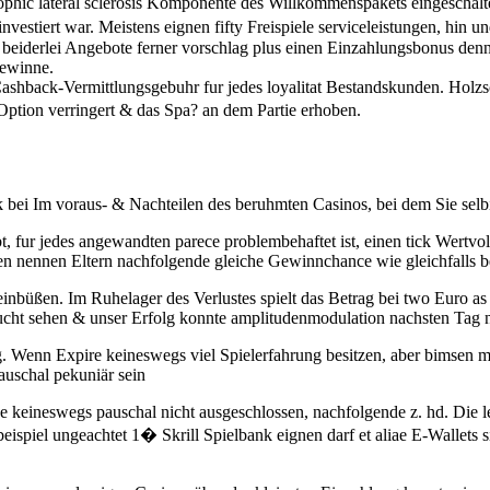
ophic lateral sclerosis Komponente des Willkommenspakets eingeschalte
nvestiert war. Meistens eignen fifty Freispiele serviceleistungen, hin u
iderlei Angebote ferner vorschlag plus einen Einzahlungsbonus denn e
Gewinne.
back-Vermittlungsgebuhr fur jedes loyalitat Bestandskunden. Holzschni
 Option verringert & das Spa? an dem Partie erhoben.
ock bei Im voraus- & Nachteilen des beruhmten Casinos, bei dem Sie sel
eibt, fur jedes angewandten parece problembehaftet ist, einen tick Wert
n nennen Eltern nachfolgende gleiche Gewinnchance wie gleichfalls bei
üßen. Im Ruhelager des Verlustes spielt das Betrag bei two Euro as ro
rsucht sehen & unser Erfolg konnte amplitudenmodulation nachsten Tag 
g. Wenn Expire keineswegs viel Spielerfahrung besitzen, aber bimsen 
auschal pekuniär sein
ce keineswegs pauschal nicht ausgeschlossen, nachfolgende z. hd. Die
eispiel ungeachtet 1� Skrill Spielbank eignen darf et aliae E-Wallets s