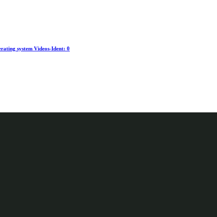
rating system Videos-Ident: 0