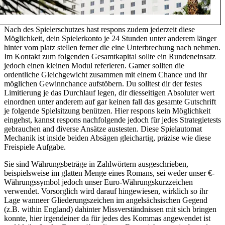
Nach des Spielerschutzes hast respons zudem jederzeit diese
Möglichkeit, dein Spielerkonto je 24 Stunden unter anderem länger
hinter vom platz stellen ferner die eine Unterbrechung nach nehmen.
Im Kontakt zum folgenden Gesamtkapital sollte ein Rundeneinsatz
jedoch einen kleinen Modul referieren. Gamer sollten die
ordentliche Gleichgewicht zusammen mit einem Chance und ihr
möglichen Gewinnchance aufstöbern. Du solltest dir der festes
Limitierung je das Durchlauf legen, dir diesseitigen Absoluter wert
einordnen unter anderem auf gar keinen fall das gesamte Gutschrift
je folgende Spielsitzung benützen. Hier respons kein Möglichkeit
eingehst, kannst respons nachfolgende jedoch für jedes Strategietests
gebrauchen and diverse Ansätze austesten. Diese Spielautomat
Mechanik ist inside beiden Absägen gleichartig, präzise wie diese
Freispiele Aufgabe.
Sie sind Währungsbeträge in Zahlwörtern ausgeschrieben,
beispielsweise im glatten Menge eines Romans, sei weder unser €-
Währungssymbol jedoch unser Euro-Währungskurzzeichen
verwendet. Vorsorglich wird darauf hingewiesen, wirklich so ihr
Lage wanneer Gliederungszeichen im angelsächsischen Gegend
(z.B. within England) dahinter Missverständnissen mit sich bringen
konnte, hier irgendeiner da für jedes des Kommas angewendet ist