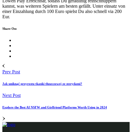
Löwen Play Erreichbar, sodass Du geradlinig reinschnuppern
kannst, was weiteren Spielern am besten gefällt. Unter einsatz von
einer Einzahlung durch 100 Euro spielst Du also schnell via 200
Eur.
Share On:
Prev Post
Jak uniknąć przyrostu tkanki tłuszczowej ze sterydami?
Next Post
Explore the Best AI NSFW and Girlfriend Platforms Worth Using in 2024