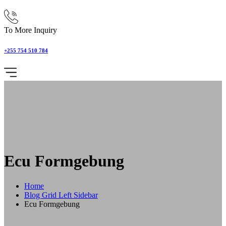
To More Inquiry
+255 754 510 784
Ecu Formgebung
Home
Blog Grid Left Sidebar
Ecu Formgebung