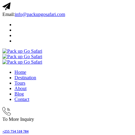
Email:
info@packupgosafari.com
Home
Destination
Tours
About
Blog
Contact
To More Inquiry
+255 754 510 784