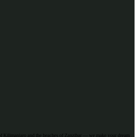
ks of Kilimanjaro and the beaches of Zanzibar — we make your dream