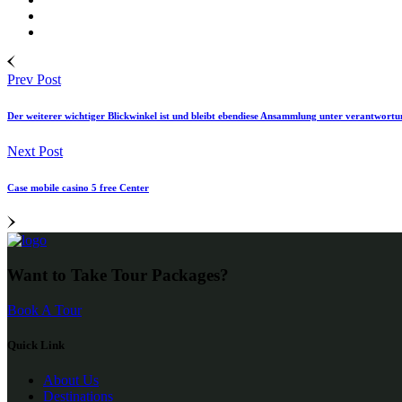
Prev Post
Der weiterer wichtiger Blickwinkel ist und bleibt ebendiese Ansammlung unter verantwortu
Next Post
Case mobile casino 5 free Center
Want to Take Tour Packages?
Book A Tour
Quick Link
About Us
Destinations