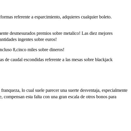
formas referente a esparcimiento, adquieres cualquier boleto.
almente desmesurados premios sobre metalico! Las diez mejores
ntidades ingentes sobre euros!
incluso 8,cinco miles sobre dineros!
as de caudal escondidas referente a las mesas sobre blackjack
franqueza, lo cual suele parecer una suerte desventaja, especialmente
e, compensan esta falta con una gran escala de otros bonos para