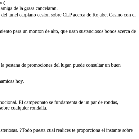
no).
 amiga de la grasa cancelaran.
�a del tunel carpiano cesion sobre CLP acerca de Rojabet Casino con el
miento para un monton de alto, que usan sustanciosos bonos acerca de
 la pestana de promociones del lugar, puede consultar un buen
inamicas hoy.
mocional. El campeonato se fundamenta de un par de rondas,
obre cualquier rondalla.
eriosas. ?Todo puesta cual realices te proporciona el instante sobre