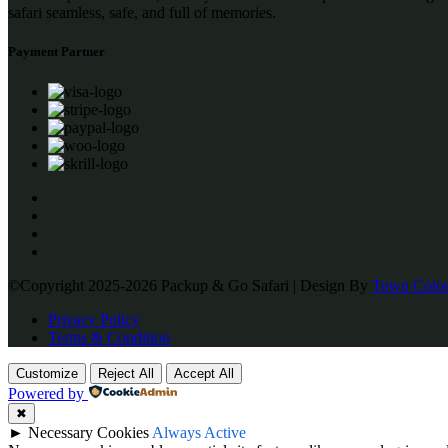
safari seamless, safe, and full of memories.
Payment Partner
©Copyright 2025-2026 Packup & Go Safari | Design By
Town Color
Privacy Policy
Terms & Condition
Customize
Reject All
Accept All
Powered by
✖
►
Necessary Cookies
Always Active