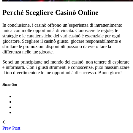
Perché Scegliere Casinò Online
In conclusione, i casinò offrono un’esperienza di intrattenimento
unica con molte opportunità di vincita. Conoscere le regole, le
strategie e le caratteristiche dei vari casinò è essenziale per ogni
giocatore. Scegliere il casinò giusto, giocare responsabilmente e
sfruttare le promozioni disponibili possono davvero fare la
differenza nelle tue giocate.
Se sei un principiante nel mondo dei casinò, non temere di esplorare
e informarti. Con i giusti strumenti e conoscenze, puoi massimizzare
il tuo divertimento e le tue opportunità di successo. Buon gioco!
Share On:
Prev Post