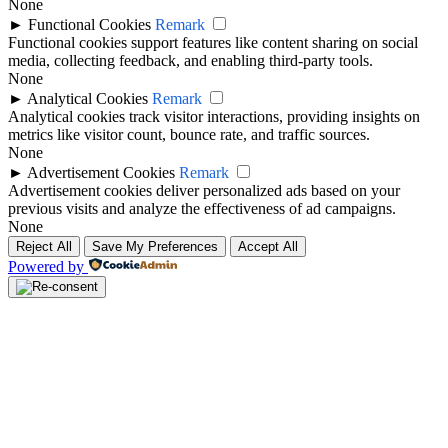
None
►
Functional Cookies
Remark
Functional cookies support features like content sharing on social
media, collecting feedback, and enabling third-party tools.
None
►
Analytical Cookies
Remark
Analytical cookies track visitor interactions, providing insights on
metrics like visitor count, bounce rate, and traffic sources.
None
►
Advertisement Cookies
Remark
Advertisement cookies deliver personalized ads based on your
previous visits and analyze the effectiveness of ad campaigns.
None
Reject All
Save My Preferences
Accept All
Powered by