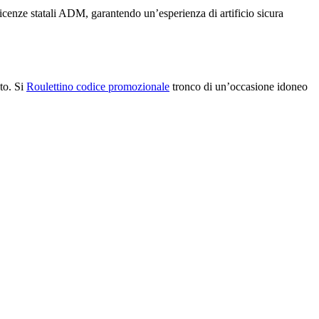
icenze statali ADM, garantendo un’esperienza di artificio sicura
to. Si
Roulettino codice promozionale
tronco di un’occasione idoneo