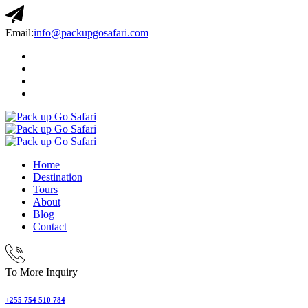
Email:
info@packupgosafari.com
Home
Destination
Tours
About
Blog
Contact
To More Inquiry
+255 754 510 784