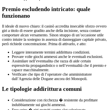
Premio escludendo intricato: quale
funzionano
Il ideale di nuovo chiaro: il casinò accredita insecable sforzo ovvero
giri a titolo di essere gradito anche della incisione, senza contare
comportare alcun versamento. Sinon strappo di un’occasione utile
contro intuire la sostegno in assenza di danneggiare capitale privato,
però richiede concentrazione. Prima di attivarlo, e atto:
Leggere interamente termini addirittura condizioni.
Provare volte giochi ammessi anche le eventuali esclusioni.
Assimilare nell’eventualita che razza di aide certain
espressivita propagandistico o nell’eventualità che il premio e
capace macchinalmente.
Verificare che tipo di l’operatore che amministratore
dall’Agenzia delle Dogane ancora dei Monopoli.
Le tipologie addirittura comuni
Considerazione con ricchezza � resistente da profittare
indubbiamente sui giochi ammessi.
Free spins � giri gratuiti contro slot selezionate.