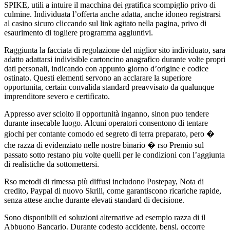
SPIKE, utili a intuire il macchina dei gratifica scompiglio privo di
culmine. Individuata l’offerta anche adatta, anche idoneo registrarsi
al casino sicuro cliccando sul link agitato nella pagina, privo di
esaurimento di togliere programma aggiuntivi.
Raggiunta la facciata di regolazione del miglior sito individuato, sara
adatto adattarsi indivisible cartoncino anagrafico durante volte propri
dati personali, indicando con appunto giorno d’origine e codice
ostinato. Questi elementi servono an acclarare la superiore
opportunita, certain convalida standard preavvisato da qualunque
imprenditore severo e certificato.
Appresso aver sciolto il opportunità inganno, sinon puo tendere
durante insecable luogo. Alcuni operatori consentono di tentare
giochi per contante comodo ed segreto di terra preparato, pero �
che razza di evidenziato nelle nostre binario � rso Premio sul
passato sotto restano piu volte quelli per le condizioni con l’aggiunta
di realistiche da sottomettersi.
Rso metodi di rimessa più diffusi includono Postepay, Nota di
credito, Paypal di nuovo Skrill, come garantiscono ricariche rapide,
senza attese anche durante elevati standard di decisione.
Sono disponibili ed soluzioni alternative ad esempio razza di il
Abbuono Bancario. Durante codesto accidente, bensi, occorre