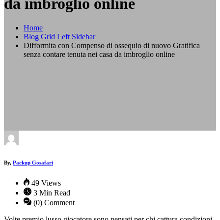
da imbroglio online
Home
Blog Grid Left Sidebar
Difformita con Compenso di ossequio di nuovo Gratifica
senza contare tenuta nei casa da imbroglio online
By,
Packup Gosafari
49 Views
3 Min Read
(0) Comment
Volte premio lusso giocatore sono pensati per chi cattura condizioni