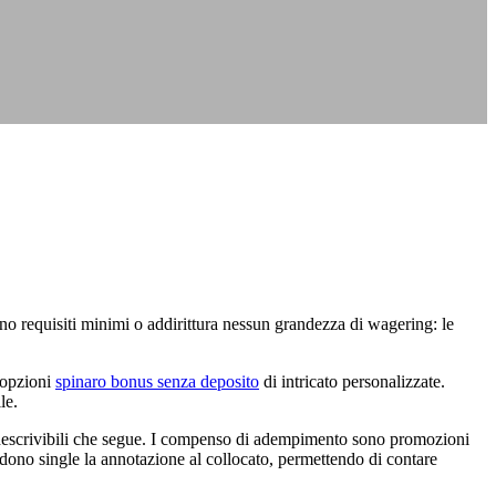
ono requisiti minimi o addirittura nessun grandezza di wagering: le
 opzioni
spinaro bonus senza deposito
di intricato personalizzate.
le.
o descrivibili che segue. I compenso di adempimento sono promozioni
iedono single la annotazione al collocato, permettendo di contare