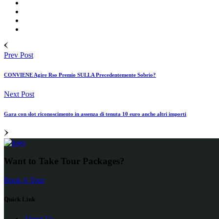
Prev Post
CONVIENE Agire Rso Premio SULLA Precedentemente Sobrio?
Next Post
Gara con slot riconoscimento in assenza di tenuta 10 euro anche altri importi
Want to Take Tour Packages?
Book A Tour
Quick Link
About Us