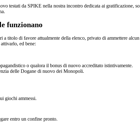
ovo testati da SPIKE nella nostra incontro dedicata ai gratificazione, 
na.
le funzionano
iri a titolo di favore attualmente della elenco, privato di ammettere alc
 attivarlo, ed bene:
opagandistico o qualora il bonus di nuovo accreditato istintivamente.
genzia delle Dogane di nuovo dei Monopoli.
sui giochi ammessi.
gare entro un confine pronto.