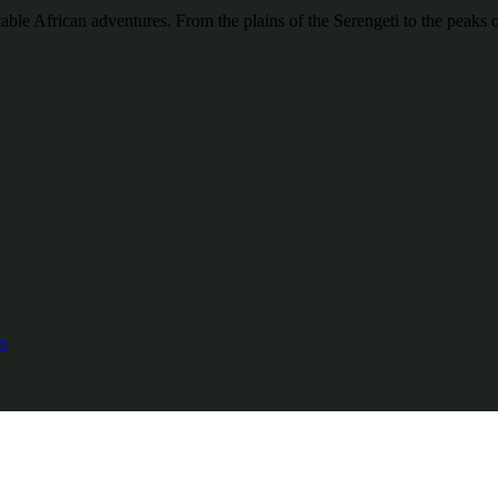
ttable African adventures. From the plains of the Serengeti to the pea
s