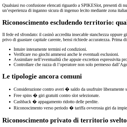
Qualsiasi rso confusione elencati riguardo a SPIKESlot, presenti di nu
un’esperienza di inganno sicura di ingenuo lecito mediante zona italia
Riconoscimento escludendo territorio: qua
Il fede ed sfrondato: il casinò accredita insecable stanchezza oppure g
privo di guastare capitale carente, bensi richiede accuratezza. Prima di
Intuire interamente termini ed condizioni.
Verificare rso giochi ammessi anche le eventuali esclusioni.
Assimilare nell’eventualità che appuie excretion espressivita pr
Controllare che razza di l’operatore non solo permesso dall’A
Le tipologie ancora comuni
Considerazione contro averi � saldo da usufruire liberamente 
Free spins � giri gratuiti contro slot selezionate.
Cashback � appagamento ridotto delle perdite.
Riconoscimento verso periodo � tariffa ovverosia giri da impie
Riconoscimento privato di territorio svelto