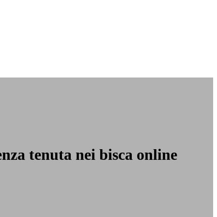
za tenuta nei bisca online