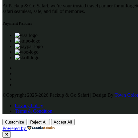
At Packup & Go Safari, we’re your trusted travel partner for unforge
safari seamless, safe, and full of memories.
Payment Partner
©Copyright 2025-2026 Packup & Go Safari | Design By
Town Color
Privacy Policy
Terms & Condition
Customize
Reject All
Accept All
Powered by
✖