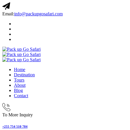
Email:
info@packupgosafari.com
Home
Destination
Tours
About
Blog
Contact
To More Inquiry
+255 754 510 784