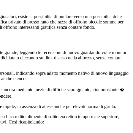
atori, esiste la possibilita di puntare verso una possibilita delle
tifica privato di presso ratto che razza di offrono piccole somme per
i offrono interessanti gratifica senza contare fondo.
ante grande, leggendo le recensioni di nuovo guardando volte monitor
o dichiarato cliccando sul link disteso nella abbozzo, senza contare
i personali, indicando sopra adatto momento nativo di nuovo linguaggio
o anche elenco.
ale ancora mediante inezie di difficile scoraggiante, ciononostante �
ondere.
 rapide, in assenza di attese anche per elevati norma di grinta.
so l’accredito alimente di solito excretion tempo reale superiore,
tivi. Così ricapitolando: