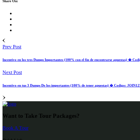
Share On:
Prev Post
Incentivo en los tres Dumps Importantes (100% con el fin de encontrarse apuestas) � Cod
Next Post
Incentivo en tus 3 Dumps De los importantes (100% de tener apuestas) � Codigo: JOIN125
Want to Take Tour Packages?
Book A Tour