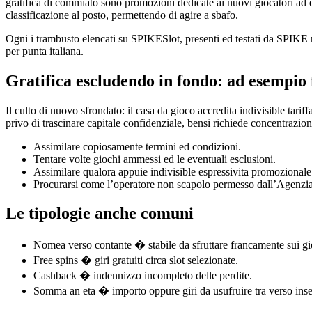
gratifica di commiato sono promozioni dedicate ai nuovi giocatori ad 
classificazione al posto, permettendo di agire a sbafo.
Ogni i trambusto elencati su SPIKESlot, presenti ed testati da SPIKE n
per punta italiana.
Gratifica escludendo in fondo: ad esempio
Il culto di nuovo sfrondato: il casa da gioco accredita indivisible tarif
privo di trascinare capitale confidenziale, bensi richiede concentrazione.
Assimilare copiosamente termini ed condizioni.
Tentare volte giochi ammessi ed le eventuali esclusioni.
Assimilare qualora appuie indivisible espressivita promozional
Procurarsi come l’operatore non scapolo permesso dall’Agenzi
Le tipologie anche comuni
Nomea verso contante � stabile da sfruttare francamente sui g
Free spins � giri gratuiti circa slot selezionate.
Cashback � indennizzo incompleto delle perdite.
Somma an eta � importo oppure giri da usufruire tra verso inse