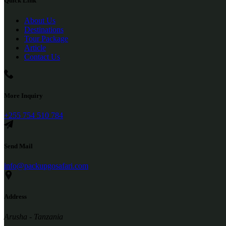
Quick Link
About Us
Destinations
Tour Package
Article
Contact Us
More Inquiry
+255 754 510 784
Send Mail
info@packupgosafari.com
Address
Arusha - Tanzania