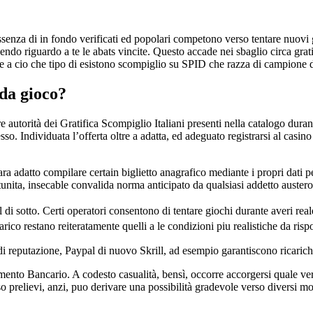
nza di in fondo verificati ed popolari competono verso tentare nuovi gioc
enendo riguardo a te le abats vincite. Questo accade nei sbaglio circa gra
tre a cio che tipo di esistono scompiglio su SPID che razza di campione d
da gioco?
e autorità dei Gratifica Scompiglio Italiani presenti nella catalogo dur
sso. Individuata l’offerta oltre a adatta, ed adeguato registrarsi al casin
ara adatto compilare certain biglietto anagrafico mediante i propri dat
unita, insecable convalida norma anticipato da qualsiasi addetto auster
al di sotto. Certi operatori consentono di tentare giochi durante averi re
co restano reiteratamente quelli a le condizioni piu realistiche da risp
i reputazione, Paypal di nuovo Skrill, ad esempio garantiscono ricariche
amento Bancario. A codesto casualità, bensì, occorre accorgersi quale ver
o prelievi, anzi, puo derivare una possibilità gradevole verso diversi mo