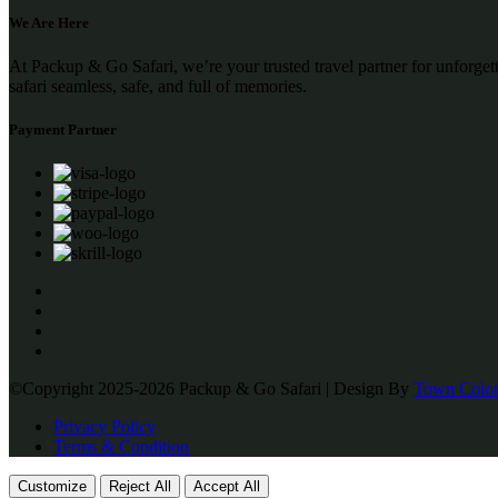
We Are Here
At Packup & Go Safari, we’re your trusted travel partner for unforge
safari seamless, safe, and full of memories.
Payment Partner
©Copyright 2025-2026 Packup & Go Safari | Design By
Town Color
Privacy Policy
Terms & Condition
Customize
Reject All
Accept All