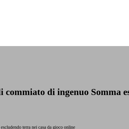
di commiato di ingenuo Somma es
scludendo terra nei casa da gioco online