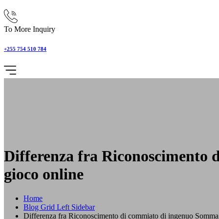
To More Inquiry
+255 754 510 784
Differenza fra Riconoscimento 
gioco online
Home
Blog Grid Left Sidebar
Differenza fra Riconoscimento di commiato di ingenuo Somma e