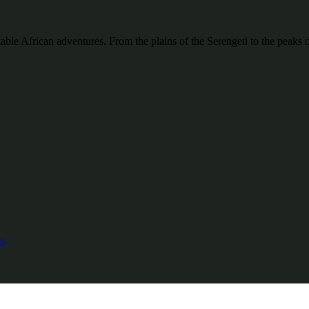
ttable African adventures. From the plains of the Serengeti to the pea
s