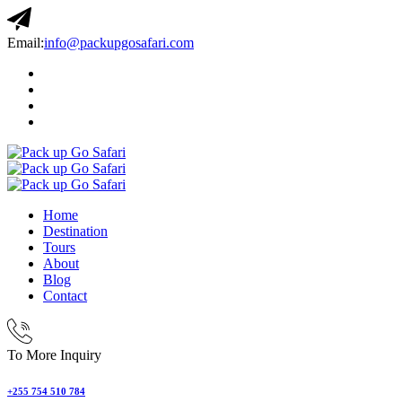
Email:
info@packupgosafari.com
Home
Destination
Tours
About
Blog
Contact
To More Inquiry
+255 754 510 784