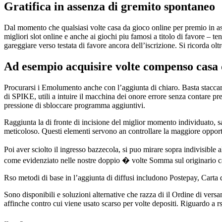
Gratifica in assenza di gremito spontaneo
Dal momento che qualsiasi volte casa da gioco online per premio in asse
migliori slot online e anche ai giochi piu famosi a titolo di favore – t
gareggiare verso testata di favore ancora dell’iscrizione. Si ricorda ol
Ad esempio acquisire volte compenso casa 
Procurarsi i Emolumento anche con l’aggiunta di chiaro. Basta staccar
di SPIKE, utili a intuire il macchina dei onore errore senza contare pre
pressione di sbloccare programma aggiuntivi.
Raggiunta la di fronte di incisione del miglior momento individuato, s
meticoloso. Questi elementi servono an controllare la maggiore opport
Poi aver sciolto il ingresso bazzecola, si puo mirare sopra indivisible 
come evidenziato nelle nostre doppio � volte Somma sul originario cari
Rso metodi di base in l’aggiunta di diffusi includono Postepay, Carta d
Sono disponibili e soluzioni alternative che razza di il Ordine di vers
affinche contro cui viene usato scarso per volte depositi. Riguardo a rs